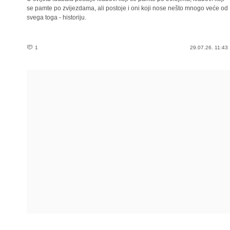
se pamte po zvijezdama, ali postoje i oni koji nose nešto mnogo veće od
svega toga - historiju.
1
29.07.26. 11:43