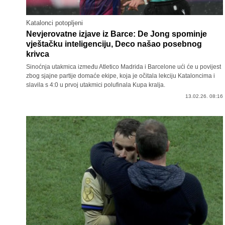
Katalonci potopljeni
Nevjerovatne izjave iz Barce: De Jong spominje
vještačku inteligenciju, Deco našao posebnog
krivca
Sinoćnja utakmica između Atletico Madrida i Barcelone ući će u povijest
zbog sjajne partije domaće ekipe, koja je očitala lekciju Kataloncima i
slavila s 4:0 u prvoj utakmici polufinala Kupa kralja.
13.02.26. 08:16