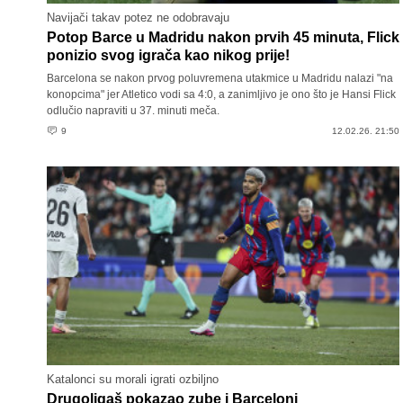
Navijači takav potez ne odobravaju
Potop Barce u Madridu nakon prvih 45 minuta, Flick
ponizio svog igrača kao nikog prije!
Barcelona se nakon prvog poluvremena utakmice u Madridu nalazi "na
konopcima" jer Atletico vodi sa 4:0, a zanimljivo je ono što je Hansi Flick
odlučio napraviti u 37. minuti meča.
9
12.02.26. 21:50
Katalonci su morali igrati ozbiljno
Drugoligaš pokazao zube i Barceloni