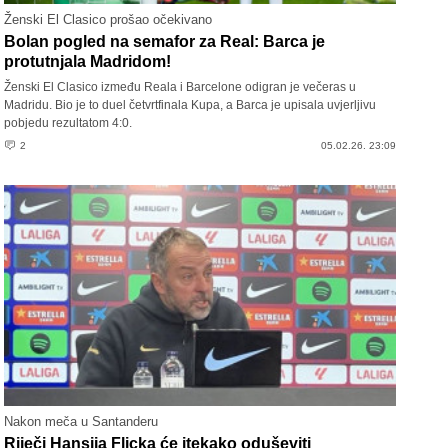
Ženski El Clasico prošao očekivano
Bolan pogled na semafor za Real: Barca je
protutnjala Madridom!
Ženski El Clasico između Reala i Barcelone odigran je večeras u
Madridu. Bio je to duel četvrtfinala Kupa, a Barca je upisala uvjerljivu
pobjedu rezultatom 4:0.
2
05.02.26. 23:09
Nakon meča u Santanderu
Riječi Hansija Flicka će itekako oduševiti