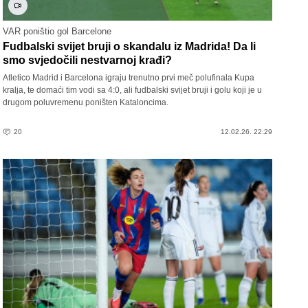
VAR poništio gol Barcelone
Fudbalski svijet bruji o skandalu iz Madrida! Da li
smo svjedočili nestvarnoj krađi?
Atletico Madrid i Barcelona igraju trenutno prvi meč polufinala Kupa
kralja, te domaći tim vodi sa 4:0, ali fudbalski svijet bruji i golu koji je u
drugom poluvremenu poništen Kataloncima.
20
12.02.26. 22:29