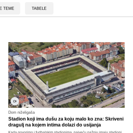
E TEME
TABELE
Dom niželigaša
Stadion koji ima dušu za koju malo ko zna: Skriveni
dragulj na kojem intima dolazi do usijanja
Kada govorimo i fudbalskim stadionima, najveću pažnju imaju stadioni