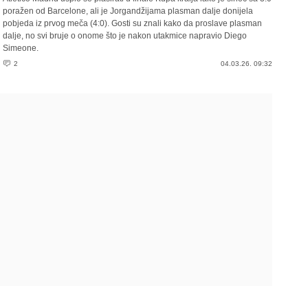
poražen od Barcelone, ali je Jorgandžijama plasman dalje donijela
pobjeda iz prvog meča (4:0). Gosti su znali kako da proslave plasman
dalje, no svi bruje o onome što je nakon utakmice napravio Diego
Simeone.
2
04.03.26. 09:32