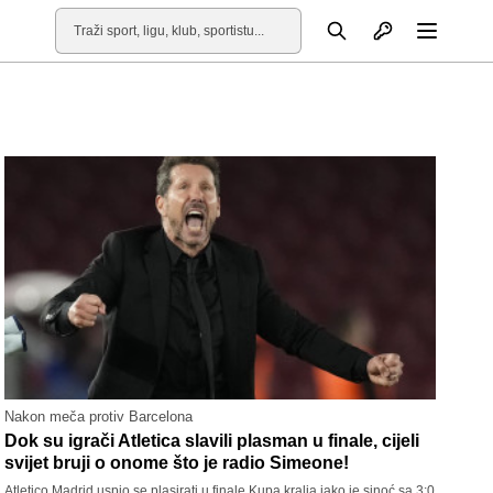
Otvori profil
Pretraga
Otvori
Nakon meča protiv Barcelona
Dok su igrači Atletica slavili plasman u finale, cijeli
svijet bruji o onome što je radio Simeone!
Atletico Madrid uspio se plasirati u finale Kupa kralja iako je sinoć sa 3:0