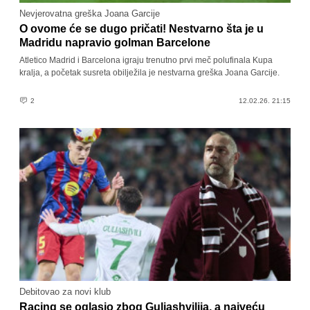
Nevjerovatna greška Joana Garcije
O ovome će se dugo pričati! Nestvarno šta je u
Madridu napravio golman Barcelone
Atletico Madrid i Barcelona igraju trenutno prvi meč polufinala Kupa
kralja, a početak susreta obilježila je nestvarna greška Joana Garcije.
2
12.02.26. 21:15
Debitovao za novi klub
Racing se oglasio zbog Guliashvilija, a najveću