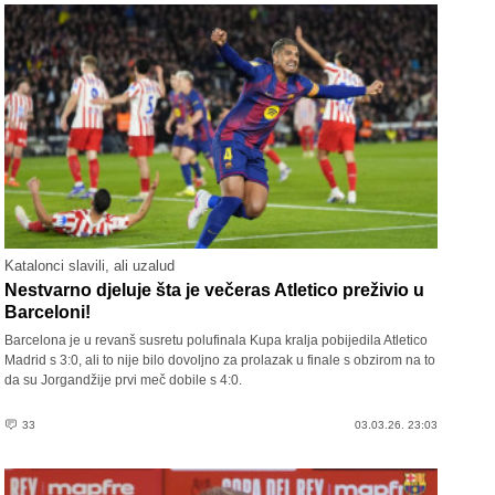
Katalonci slavili, ali uzalud
Nestvarno djeluje šta je večeras Atletico preživio u
Barceloni!
Barcelona je u revanš susretu polufinala Kupa kralja pobijedila Atletico
Madrid s 3:0, ali to nije bilo dovoljno za prolazak u finale s obzirom na to
da su Jorgandžije prvi meč dobile s 4:0.
33
03.03.26. 23:03