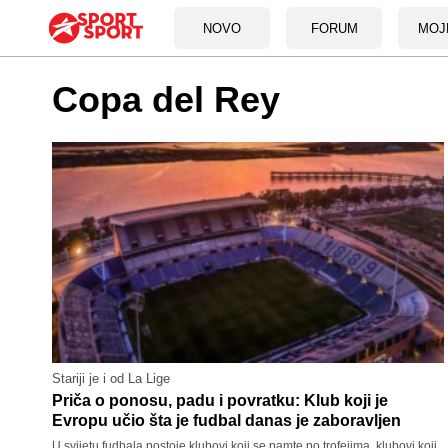
NOVO
FORUM
MOJ
Copa del Rey
Stariji je i od La Lige
Priča o ponosu, padu i povratku: Klub koji je
Evropu učio šta je fudbal danas je zaboravljen
U svijetu fudbala postoje klubovi koji se pamte po trofejima, klubovi koji