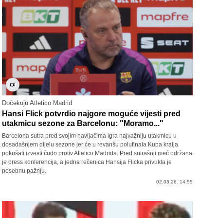
Dočekuju Atletico Madrid
Hansi Flick potvrdio najgore moguće vijesti pred
utakmicu sezone za Barcelonu: "Moramo..."
Barcelona sutra pred svojim navijačima igra najvažniju utakmicu u
dosadašnjem dijelu sezone jer će u revanšu polufinala Kupa kralja
pokušati izvesti čudo protiv Atletico Madrida. Pred sutrašnji meč održana
je press konferencija, a jedna rečenica Hansija Flicka privukla je
posebnu pažnju.
02.03.26. 14:55