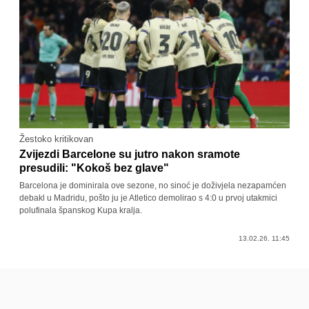
Žestoko kritikovan
Zvijezdi Barcelone su jutro nakon sramote
presudili: "Kokoš bez glave"
Barcelona je dominirala ove sezone, no sinoć je doživjela nezapamćen
debakl u Madridu, pošto ju je Atletico demolirao s 4:0 u prvoj utakmici
polufinala španskog Kupa kralja.
13.02.26. 11:45