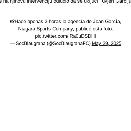
e na njihovu intervenciju odlučio da se uključi i uvjeri Garcij
📸Hace apenas 3 horas la agencia de Joan García,
Niagara Sports Company, publicó esta foto.
pic.twitter.com/iRa0uDSDHl
May 29, 2025
— SocBlaugrana (@SocBlaugranaFC)