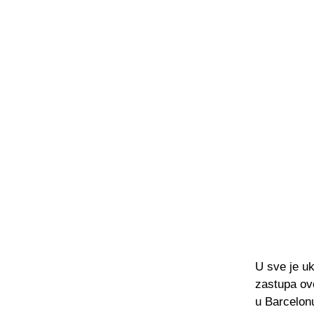
U sve je u
zastupa ovo
u Barcelonu