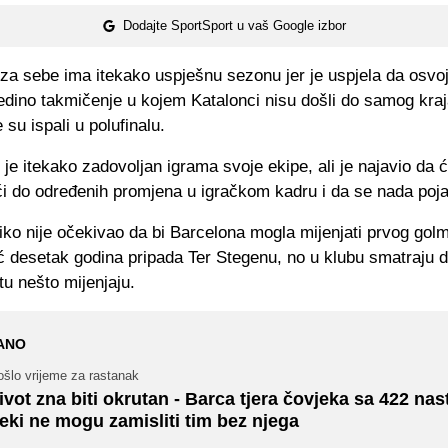
Dodajte SportSport u vaš Google izbor
za sebe ima itekako uspješnu sezonu jer je uspjela da osvoji
 jedino takmičenje u kojem Katalonci nisu došli do samog kraj
 su ispali u polufinalu.
 je itekako zadovoljan igrama svoje ekipe, ali je najavio da ć
ći do određenih promjena u igračkom kadru i da se nada poj
ko nije očekivao da bi Barcelona mogla mijenjati prvog gol
ć desetak godina pripada Ter Stegenu, no u klubu smatraju d
tu nešto mijenjaju.
ANO
ošlo vrijeme za rastanak
ivot zna biti okrutan - Barca tjera čovjeka sa 422 nas
eki ne mogu zamisliti tim bez njega