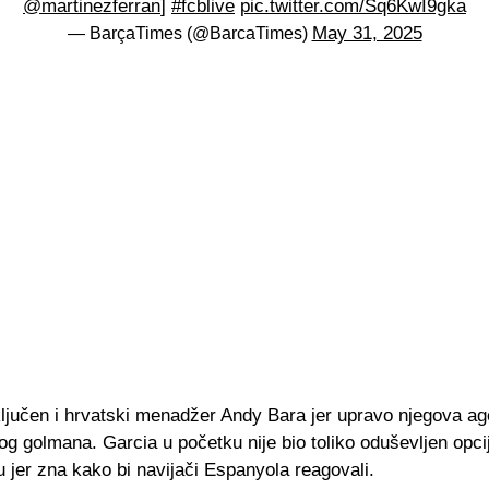
@martinezferran
]
#fcblive
pic.twitter.com/Sq6KwI9gka
May 31, 2025
— BarçaTimes (@BarcaTimes)
ključen i hrvatski menadžer Andy Bara jer upravo njegova ag
g golmana. Garcia u početku nije bio toliko oduševljen opci
 jer zna kako bi navijači Espanyola reagovali.