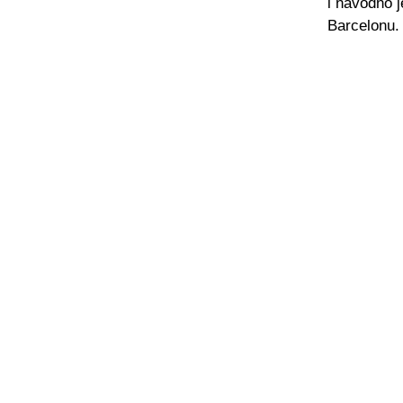
i navodno j
Barcelonu.