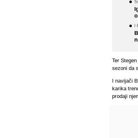
Sv
I
o
I 
B
n
Ter Stegen 
sezoni da s
I navijači 
karika tren
prodaji nje