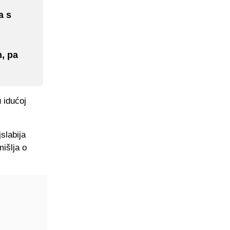
a s
h, pa
 idućoj
slabija
išlja o