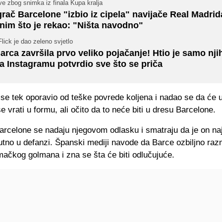
e zbog snimka iz finala Kupa kralja
grač Barcelone "izbio iz cipela" navijače Real Madrid
nim što je rekao: "Ništa navodno"
Flick je dao zeleno svjetlo
arca završila prvo veliko pojačanje! Htio je samo nji
a Instagramu potvrdio sve što se priča
se tek oporavio od teške povrede koljena i nadao se da će u
e vrati u formu, ali očito da to neće biti u dresu Barcelone.
Barcelone se nadaju njegovom odlasku i smatraju da je on naj
utno u defanzi. Španski mediji navode da Barce ozbiljno razm
mačkog golmana i zna se šta će biti odlučujuće.