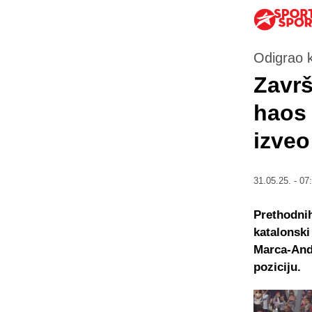
Odigrao k
Završ
haos 
izve
31.05.25. - 07
Prethodnih
katalonski
Marca-Andr
poziciju.