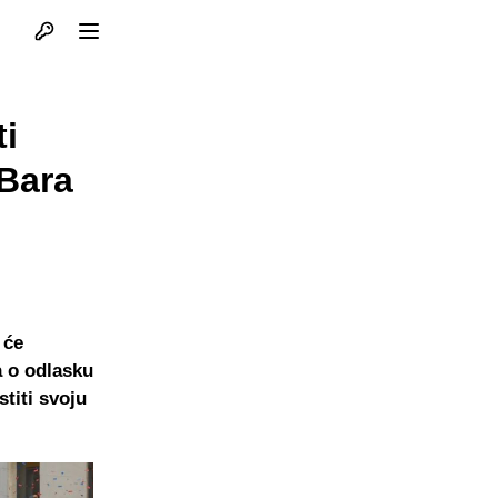
Otvori profil
Otvori meni
ti
 Bara
 će
a o odlasku
titi svoju