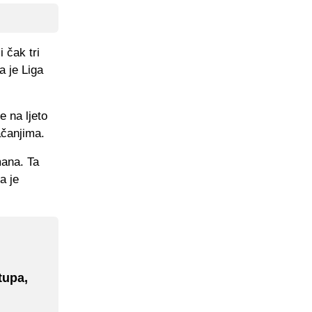
 čak tri
a je Liga
e na ljeto
ačanjima.
mana. Ta
a je
tupa,