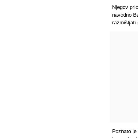
Njegov prio
navodno Ba
razmišljati
Poznato je