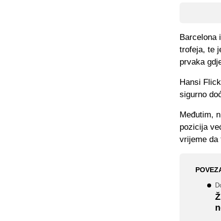
Barcelona i
trofeja, te
prvaka gdje
Hansi Flick
sigurno do
Međutim, ni
pozicija ve
vrijeme da 
POVEZ
D
Ž
n