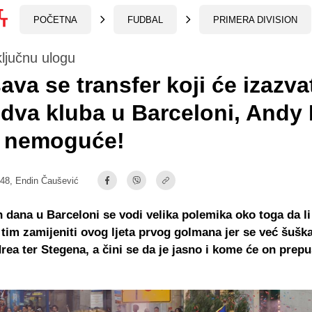
POČETNA
FUDBAL
PRIMERA DIVISION
ljučnu ulogu
ava se transfer koji će izazva
dva kluba u Barceloni, Andy
o nemoguće!
:48,
Endin Čaušević
 dana u Barceloni se vodi velika polemika oko toga da li
 tim zamijeniti ovog ljeta prvog golmana jer se već šušk
ea ter Stegena, a čini se da je jasno i kome će on prepus