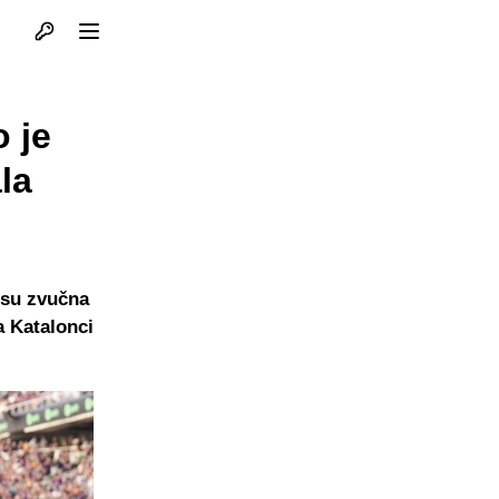
Otvori profil
Otvori meni
 je
la
 su zvučna
a Katalonci