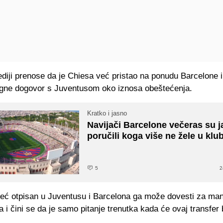
diji prenose da je Chiesa već pristao na ponudu Barcelone 
igne dogovor s Juventusom oko iznosa obeštećenja.
Kratko i jasno
Navijači Barcelone večeras su 
poručili koga više ne žele u klu
5
2
već otpisan u Juventusu i Barcelona ga može dovesti za man
a i čini se da je samo pitanje trenutka kada će ovaj transfer b