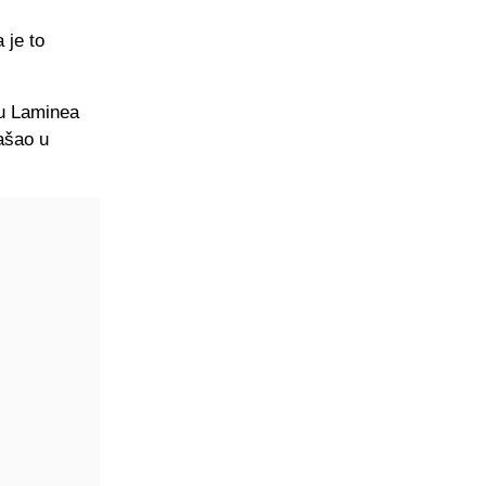
 je to
vu Laminea
ašao u