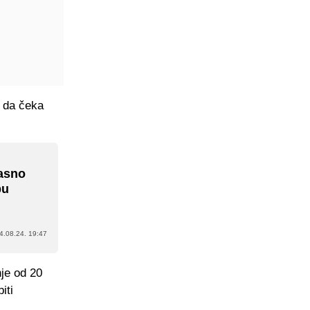
i da čeka
jasno
bu
4.08.24. 19:47
je od 20
iti