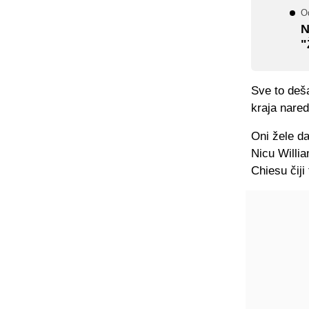
O
N
"
Sve to deša
kraja nare
Oni žele da
Nicu Willia
Chiesu čiji 