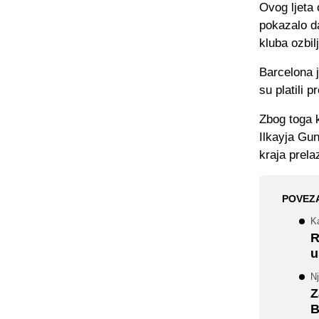
Ovog ljeta 
pokazalo da
kluba ozbil
Barcelona j
su platili p
Zbog toga k
Ilkayja Gun
kraja prela
POVEZ
Ka
R
u
N
Z
B