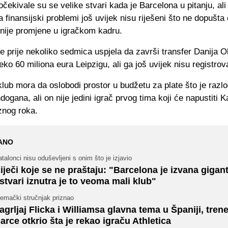
očekivale su se velike stvari kada je Barcelona u pitanju, al
 finansijski problemi još uvijek nisu riješeni što ne dopušta
jnije promjene u igračkom kadru.
e prije nekoliko sedmica uspjela da završi transfer Danija 
reko 60 miliona eura Leipzigu, ali ga još uvijek nisu registrova
lub mora da oslobodi prostor u budžetu za plate što je razl
dogana, ali on nije jedini igrač prvog tima koji će napustiti 
znog roka.
ANO
talonci nisu oduševljeni s onim što je izjavio
iječi koje se ne praštaju: "Barcelona je izvana gigant,
stvari iznutra je to veoma mali klub"
jemački stručnjak priznao
agrljaj Flicka i Williamsa glavna tema u Španiji, trene
arce otkrio šta je rekao igraču Athletica