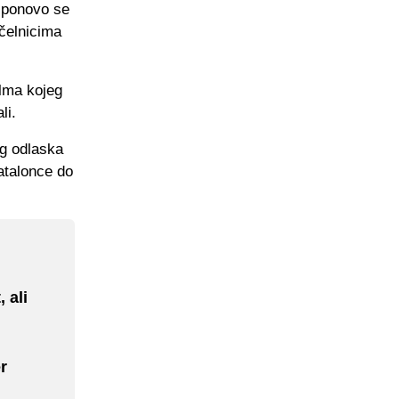
i ponovo se
 čelnicima
Olma kojeg
li.
og odlaska
Katalonce do
 ali
r