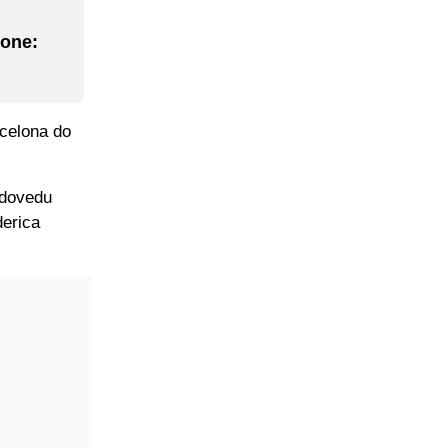
lone:
rcelona do
a dovedu
derica