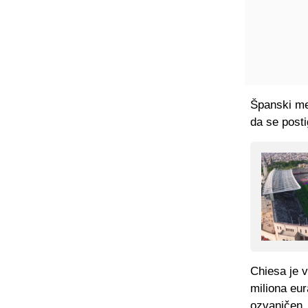
Španski me
da se post
Chiesa je 
miliona eur
ozvaničen.