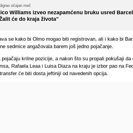
digrao očajan meč
ico Williams izveo nezapamćenu bruku usred Barce
Žalit će do kraja života"
va se kako bi Olmo mogao biti registrovan, ali i kako bi Ba
dne sedmice angažovala barem još jedno pojačanje.
 pojačaju krilne pozicije, a nakon što su propali pokušaji d
msa, Rafaela Leaa i Luisa Diaza na kraju je izbor pao na Fe
transfer će biti dosta jeftiniji od navedenih opcija.