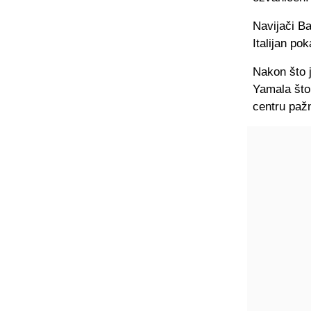
Navijači Ba
Italijan p
Nakon što j
Yamala što
centru paž