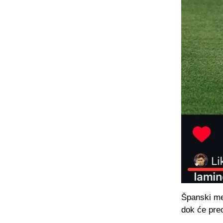
Španski med
dok će preo