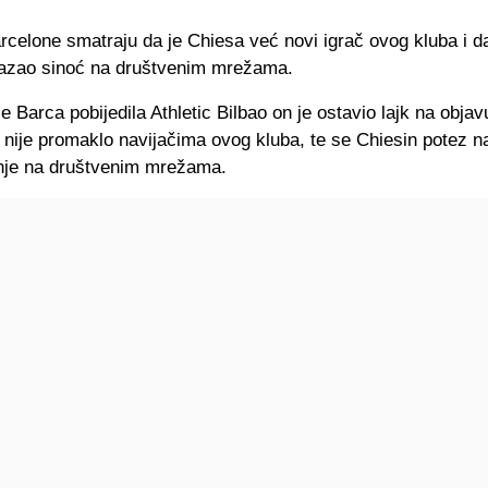
rcelone smatraju da je Chiesa već novi igrač ovog kluba i da
okazao sinoć na društvenim mrežama.
e Barca pobijedila Athletic Bilbao on je ostavio lajk na obja
 nije promaklo navijačima ovog kluba, te se Chiesin potez n
nje na društvenim mrežama.