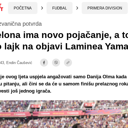
POČETNA
FUDBAL
PRIMERA DIVISION
zvanična potvrda
lona ima novo pojačanje, a to
o lajk na objavi Laminea Yama
:43,
Endin Čaušević
je ovog ljeta uspjela angažovati samo Danija Olma kada
u pitanju, ali čini se da će u samom finišu prelaznog rok
vesti još jednog igrača.