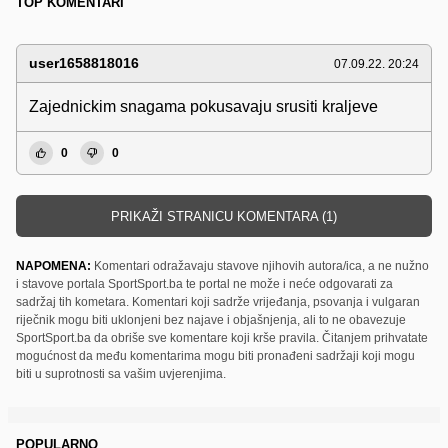
TOP KOMENTARI
user1658818016
07.09.22. 20:24
Zajednickim snagama pokusavaju srusiti kraljeve
0
0
PRIKAŽI STRANICU KOMENTARA (1)
NAPOMENA:
Komentari odražavaju stavove njihovih autora/ica, a ne nužno
i stavove portala SportSport.ba te portal ne može i neće odgovarati za
sadržaj tih kometara. Komentari koji sadrže vrijeđanja, psovanja i vulgaran
riječnik mogu biti uklonjeni bez najave i objašnjenja, ali to ne obavezuje
SportSport.ba da obriše sve komentare koji krše pravila. Čitanjem prihvatate
mogućnost da među komentarima mogu biti pronađeni sadržaji koji mogu
biti u suprotnosti sa vašim uvjerenjima.
POPULARNO