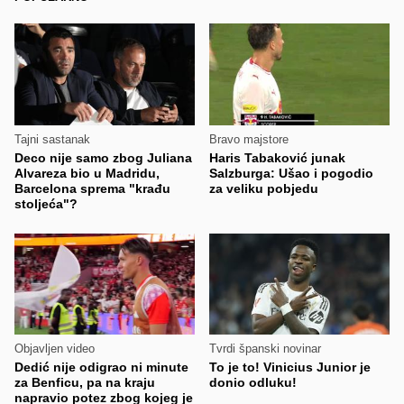
Tajni sastanak
Bravo majstore
Deco nije samo zbog Juliana
Haris Tabaković junak
Alvareza bio u Madridu,
Salzburga: Ušao i pogodio
Barcelona sprema "krađu
za veliku pobjedu
stoljeća"?
Objavljen video
Tvrdi španski novinar
Dedić nije odigrao ni minute
To je to! Vinicius Junior je
za Benficu, pa na kraju
donio odluku!
napravio potez zbog kojeg je