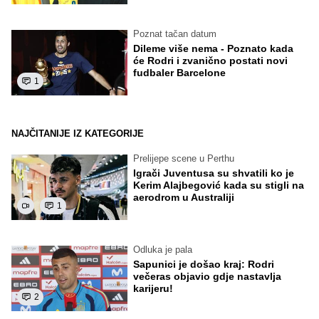
Poznat tačan datum
Dileme više nema - Poznato kada
će Rodri i zvanično postati novi
fudbaler Barcelone
1
NAJČITANIJE IZ KATEGORIJE
Prelijepe scene u Perthu
Igrači Juventusa su shvatili ko je
Kerim Alajbegović kada su stigli na
aerodrom u Australiji
1
Odluka je pala
Sapunici je došao kraj: Rodri
večeras objavio gdje nastavlja
karijeru!
2