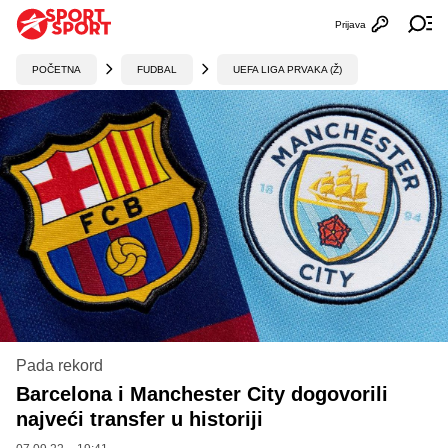
Prijava
Otvori profi
Ot
POČETNA
FUDBAL
UEFA LIGA PRVAKA (Ž)
Pada rekord
Barcelona i Manchester City dogovorili
najveći transfer u historiji