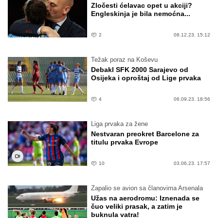
Zločesti ćelavac opet u akciji?
Engleskinja je bila nemoćna...
2
08.12.23. 15:12
Težak poraz na Koševu
Debakl SFK 2000 Sarajevo od
Osijeka i oproštaj od Lige prvaka
4
06.09.23. 18:56
Liga prvaka za žene
Nestvaran preokret Barcelone za
titulu prvaka Evrope
10
03.06.23. 17:57
Zapalio se avion sa članovima Arsenala
Užas na aerodromu: Iznenada se
čuo veliki prasak, a zatim je
buknula vatra!