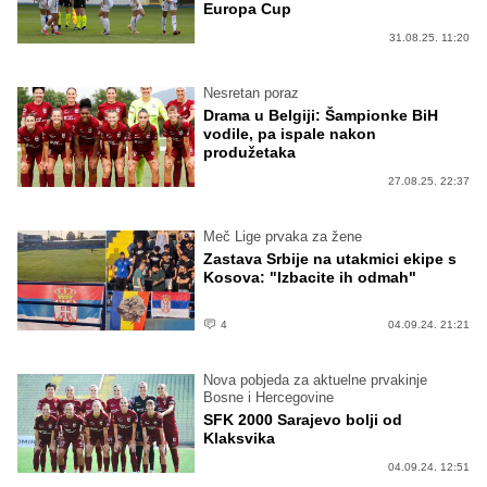
Europa Cup
31.08.25. 11:20
Nesretan poraz
Drama u Belgiji: Šampionke BiH
vodile, pa ispale nakon
produžetaka
27.08.25. 22:37
Meč Lige prvaka za žene
Zastava Srbije na utakmici ekipe s
Kosova: "Izbacite ih odmah"
4
04.09.24. 21:21
Nova pobjeda za aktuelne prvakinje
Bosne i Hercegovine
SFK 2000 Sarajevo bolji od
Klaksvika
04.09.24. 12:51