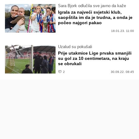
Sara Bjork odlučila sve javno da kaže
Igrala za najveći svjetski klub,
saopštila im da je trudna, a onda je
počeo najgori pakao
18.01.23. 11:00
Uzalud su pokušali
Prije utakmice Lige prvaka smanjili
su gol za 10 centimetara, na kraju
se obrukali
2
30.09.22. 08:45