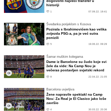
dogovorili najveći transfer u
historiji
1
07.09.22. 19:41
Šveđanka porijeklom s Kosova
Pozirala s Ibrahimovićem kao velika
zvijezda PSG-a, pa je već sutra
ponizili
5
19.06.22. 09:29
Šamar muškim kolegama
Dame iz Barcelone su čudo koje svi
žele da vide: Na Camp Nou je
večeras postavljen svjetski rekord
8
22.04.22. 21:05
Barcelona uvjerljiva
Žene napravile spektakl na Camp
Nou: Za Real je El Clasico jako loše
završio
4
30.03.22. 20:36