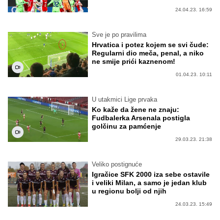
24.04.23. 16:59
Sve je po pravilima
Hrvatica i potez kojem se svi čude:
Regularni dio meča, penal, a niko
ne smije prići kaznenom!
01.04.23. 10:11
U utakmici Lige prvaka
Ko kaže da žene ne znaju:
Fudbalerka Arsenala postigla
golčinu za pamćenje
29.03.23. 21:38
Veliko postignuće
Igračice SFK 2000 iza sebe ostavile
i veliki Milan, a samo je jedan klub
u regionu bolji od njih
24.03.23. 15:49