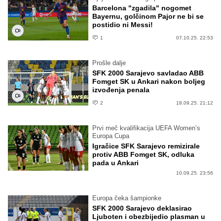
Barcelona "zgadila" nogomet
Bayernu, golčinom Pajor ne bi se
postidio ni Messi!
1
07.10.25. 22:53
Prošle dalje
SFK 2000 Sarajevo savladao ABB
Fomget SK u Ankari nakon boljeg
izvođenja penala
2
18.09.25. 21:12
Prvi meč kvalifikacija UEFA Women’s
Europa Cupa
Igračice SFK Sarajevo remizirale
protiv ABB Fomget SK, odluka
pada u Ankari
10.09.25. 23:56
Europa čeka šampionke
SFK 2000 Sarajevo deklasirao
Ljuboten i obezbijedio plasman u