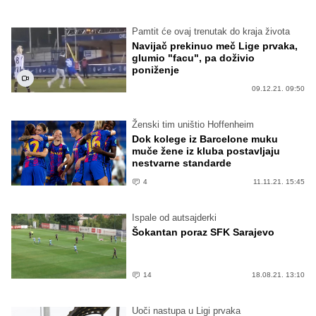
Pamtit će ovaj trenutak do kraja života
Navijač prekinuo meč Lige prvaka,
glumio "facu", pa doživio
poniženje
09.12.21. 09:50
Ženski tim uništio Hoffenheim
Dok kolege iz Barcelone muku
muče žene iz kluba postavljaju
nestvarne standarde
4
11.11.21. 15:45
Ispale od autsajderki
Šokantan poraz SFK Sarajevo
14
18.08.21. 13:10
Uoči nastupa u Ligi prvaka