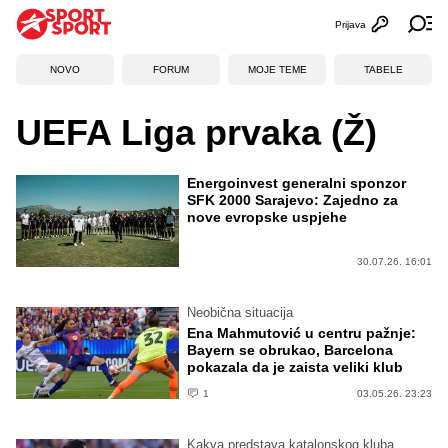
Prijava
Otvori profi
Ot
NOVO
FORUM
MOJE TEME
TABELE
UEFA Liga prvaka (Ž)
Energoinvest generalni sponzor
SFK 2000 Sarajevo: Zajedno za
nove evropske uspjehe
30.07.26. 16:01
Neobična situacija
Ena Mahmutović u centru pažnje:
Bayern se obrukao, Barcelona
pokazala da je zaista veliki klub
1
03.05.26. 23:23
Kakva predstava katalonskog kluba