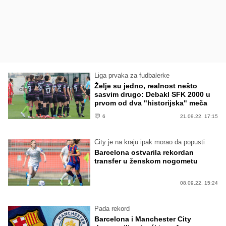
Liga prvaka za fudbalerke
Želje su jedno, realnost nešto
sasvim drugo: Debakl SFK 2000 u
prvom od dva "historijska" meča
6
21.09.22. 17:15
City je na kraju ipak morao da popusti
Barcelona ostvarila rekordan
transfer u ženskom nogometu
08.09.22. 15:24
Pada rekord
Barcelona i Manchester City