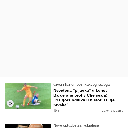
Crveni karton bez ikakvog razloga
Neviđena "pljačka" u korist
Barcelone protiv Chelseaja:
"Najgora odluka u historiji Lige
prvaka"
8
27.04.24. 23:50
Nove optužbe za Rubialesa