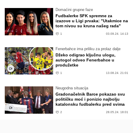
Domaćini grupne faze
Fudbalerke SFK spremne za
izazove u Ligi prvaka: "Utakmice na
tom nivou su kruna našeg rada"
1
03.09.24. 14:13
Fenerbahce ima priliku za prolaz dalje
Džeko odigrao ključnu ulogu,
autogol odveo Fenerbahce u
produžetke
1
13.08.24. 21:01
Neugodna situacija
Gradonačelnik Barce pokazao svu
političku moć i ponizio najbolju
katalonsku fudbalerku pred svima
2
28.05.24. 18:01