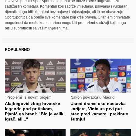
i stavove portala SportSport.ba te portal ne može i neće odgovarati za
sadržaj tih kometara. Komentari koji sadrže vrijeđanja, psovanja i vulgaran
riječnik mogu biti uklonjeni bez najave i objašnjenja, ali to ne obavezuje
SportSport.ba da obriše sve komentare koji krše pravila. Čitanjem prihvatate
mogućnost da među komentarima mogu biti pronađeni sadržaji koji mogu
biti u suprotnosti sa vašim uvjerenjima.
POPULARNO
"Problemi" s novim brojem
Nakon povratka u Madrid
Alajbegović zbog hrvatske
Usred drame oko nastavka
legende pod pritiskom,
karijere, Vinicius prvi put
Pjanić ga brani: "Bio je veliki
stao pred kamere i prekinuo
igrač, ali..."
šutnju!