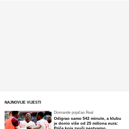
NAJNOVIJE VIJESTI
Diomande pojačao Real
Odigrao samo 542 minute, a klubu
je donio više od 25 miliona eura:
Priča koja zvuči nestvarno