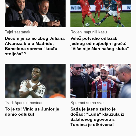
Tajni sastanak
Rođeni napunili kasu
Deco nije samo zbog Juliana
Velež potvrdio odlazak
Alvareza bio u Madridu,
jednog od najboljih igrača:
Barcelona sprema "krađu
"Više nije član našeg kluba"
stoljeća"?
Tvrdi španski novinar
Spremni su na sve
To je to! Vinicius Junior je
Sada je jasno zašto je
donio odluku!
došao: "Luda" klauzula iz
Salahovog ugovora s
Turcima je otkrivena!