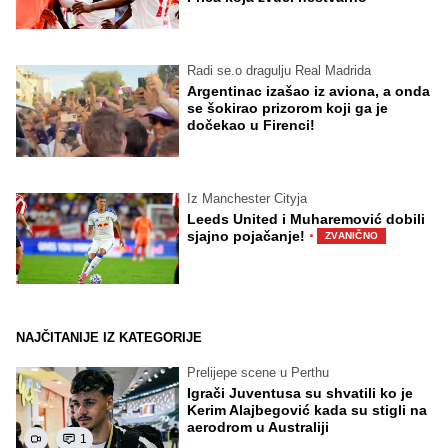
Radi se.o dragulju Real Madrida
Argentinac izašao iz aviona, a onda
se šokirao prizorom koji ga je
dočekao u Firenci!
Iz Manchester Cityja
Leeds United i Muharemović dobili
·
sjajno pojačanje!
ZVANIČNO
NAJČITANIJE IZ KATEGORIJE
Prelijepe scene u Perthu
Igrači Juventusa su shvatili ko je
Kerim Alajbegović kada su stigli na
aerodrom u Australiji
1