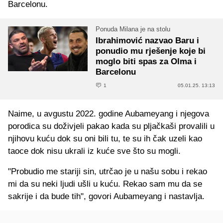
Barcelonu.
Ponuda Milana je na stolu
Ibrahimović nazvao Baru i
ponudio mu rješenje koje bi
moglo biti spas za Olma i
Barcelonu
1
05.01.25. 13:13
Naime, u avgustu 2022. godine Aubameyang i njegova
porodica su doživjeli pakao kada su pljačkaši provalili u
njihovu kuću dok su oni bili tu, te su ih čak uzeli kao
taoce dok nisu ukrali iz kuće sve što su mogli.
"Probudio me stariji sin, utrčao je u našu sobu i rekao
mi da su neki ljudi ušli u kuću. Rekao sam mu da se
sakrije i da bude tih", govori Aubameyang i nastavlja.