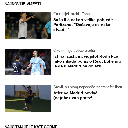
NAJNOVIJE VIJESTI
Crno-bijeli razbili Tobol
Saša Ilić nakon velike pobjede
Partizana: "Dešavaju se neke
stvari..."
Ovo im nije trebao uraditi
Istina izašla na vidjelo! Rodri kao
niko nikada ponizio Real, bolje mu
je da u Madrid ne dolazi!
Stavili su svog napadača na transfer listu
Atletico Madrid povlači
(ne)očekivan potez!
NAJČITANIJE IZ KATEGORIJE