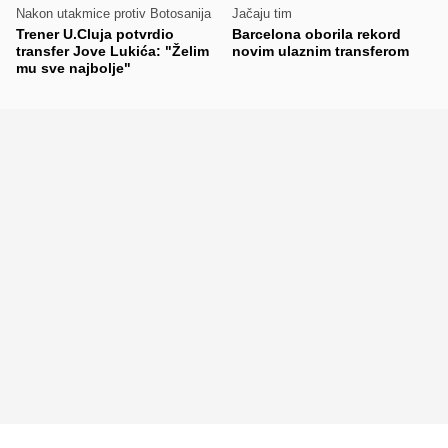
Nakon utakmice protiv Botosanija
Jačaju tim
Trener U.Cluja potvrdio
Barcelona oborila rekord
transfer Jove Lukića: "Želim
novim ulaznim transferom
mu sve najbolje"