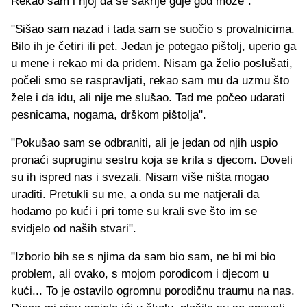
Rekao sam i njoj da se sakrije gdje god može".
"Sišao sam nazad i tada sam se suočio s provalnicima.
Bilo ih je četiri ili pet. Jedan je potegao pištolj, uperio ga
u mene i rekao mi da priđem. Nisam ga želio poslušati,
počeli smo se raspravljati, rekao sam mu da uzmu što
žele i da idu, ali nije me slušao. Tad me počeo udarati
pesnicama, nogama, drškom pištolja".
"Pokušao sam se odbraniti, ali je jedan od njih uspio
pronaći supruginu sestru koja se krila s djecom. Doveli
su ih ispred nas i svezali. Nisam više ništa mogao
uraditi. Pretukli su me, a onda su me natjerali da
hodamo po kući i pri tome su krali sve što im se
svidjelo od naših stvari".
"Izborio bih se s njima da sam bio sam, ne bi mi bio
problem, ali ovako, s mojom porodicom i djecom u
kući... To je ostavilo ogromnu porodičnu traumu na nas.