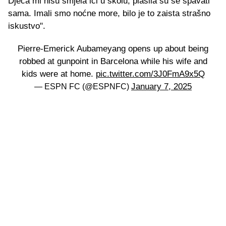
Djeca mi nisu smjela ići u školu, plašila su se spavati
sama. Imali smo noćne more, bilo je to zaista strašno
iskustvo".
Pierre-Emerick Aubameyang opens up about being
robbed at gunpoint in Barcelona while his wife and
kids were at home.
pic.twitter.com/3J0FmA9x5Q
January 7, 2025
— ESPN FC (@ESPNFC)