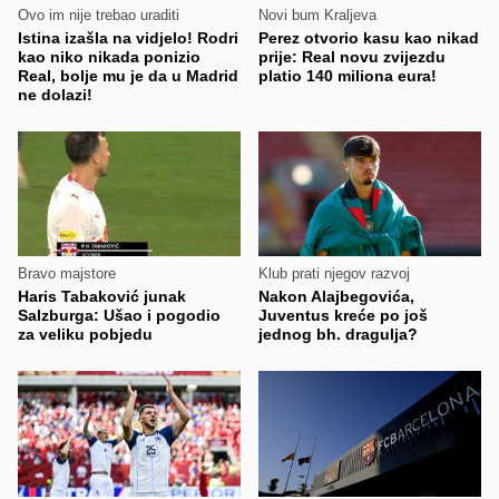
Ovo im nije trebao uraditi
Novi bum Kraljeva
Istina izašla na vidjelo! Rodri
Perez otvorio kasu kao nikad
kao niko nikada ponizio
prije: Real novu zvijezdu
Real, bolje mu je da u Madrid
platio 140 miliona eura!
ne dolazi!
Bravo majstore
Klub prati njegov razvoj
Haris Tabaković junak
Nakon Alajbegovića,
Salzburga: Ušao i pogodio
Juventus kreće po još
za veliku pobjedu
jednog bh. dragulja?