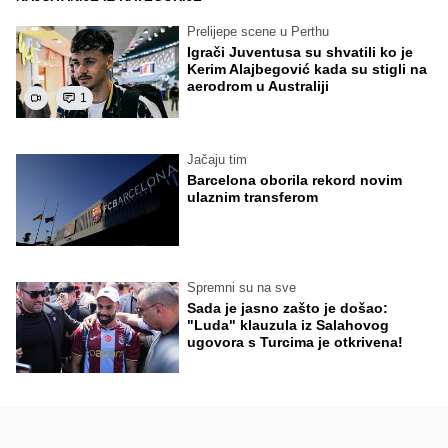
Prelijepe scene u Perthu
Igrači Juventusa su shvatili ko je
Kerim Alajbegović kada su stigli na
aerodrom u Australiji
1
Jačaju tim
Barcelona oborila rekord novim
ulaznim transferom
Spremni su na sve
Sada je jasno zašto je došao:
"Luda" klauzula iz Salahovog
ugovora s Turcima je otkrivena!