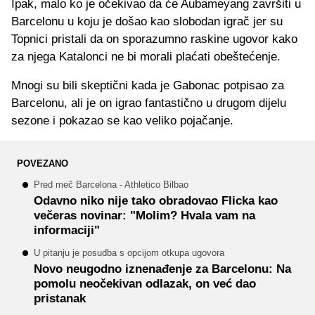
Ipak, malo ko je očekivao da će Aubameyang završiti u
Barcelonu u koju je došao kao slobodan igrač jer su
Topnici pristali da on sporazumno raskine ugovor kako
za njega Katalonci ne bi morali plaćati obeštećenje.
Mnogi su bili skeptični kada je Gabonac potpisao za
Barcelonu, ali je on igrao fantastično u drugom dijelu
sezone i pokazao se kao veliko pojačanje.
POVEZANO
Pred meč Barcelona - Athletico Bilbao
Odavno niko nije tako obradovao Flicka kao
večeras novinar: "Molim? Hvala vam na
informaciji"
U pitanju je posudba s opcijom otkupa ugovora
Novo neugodno iznenađenje za Barcelonu: Na
pomolu neočekivan odlazak, on već dao
pristanak