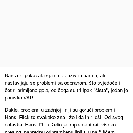
Barca je pokazala sjajnu ofanzivnu partiju, ali
nastavljaju se problemi sa odbranom, što svjedoče i
četiri primljena gola, od čega su tri ipak "čista", jedan je
poništio VAR.
Dakle, problemi u zadnjoj liniji su gorući problem i
Hansi Flick to svakako zna i želi da ih riješi. Od svog
dolaska, Hansi Flick želio je implementirati visoko
presing, naprednu odbrambenu liniju, u najčišćem