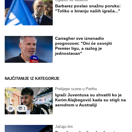
Barbarez poslao snažnu poruku:
"Toliko o biranju naših igrača..."
Carragher sve iznenadio
prognozom: "Oni će osvojiti
Premier ligu, a razlog je
jednostavan"
NAJČITANIJE IZ KATEGORIJE
Prelijepe scene u Perthu
Igrači Juventusa su shvatili ko je
Kerim Alajbegović kada su stigli na
aerodrom u Australiji
1
Jačaju tim