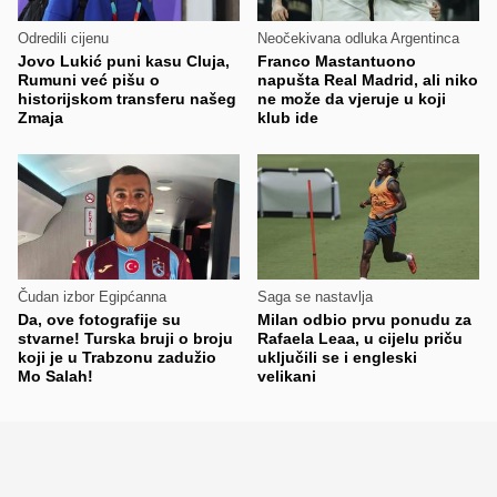
Odredili cijenu
Neočekivana odluka Argentinca
Jovo Lukić puni kasu Cluja,
Franco Mastantuono
Rumuni već pišu o
napušta Real Madrid, ali niko
historijskom transferu našeg
ne može da vjeruje u koji
Zmaja
klub ide
Čudan izbor Egipćanna
Saga se nastavlja
Da, ove fotografije su
Milan odbio prvu ponudu za
stvarne! Turska bruji o broju
Rafaela Leaa, u cijelu priču
koji je u Trabzonu zadužio
uključili se i engleski
Mo Salah!
velikani