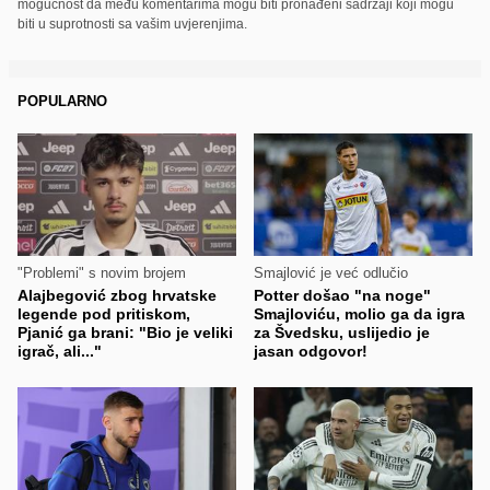
mogućnost da među komentarima mogu biti pronađeni sadržaji koji mogu
biti u suprotnosti sa vašim uvjerenjima.
POPULARNO
"Problemi" s novim brojem
Smajlović je već odlučio
Alajbegović zbog hrvatske
Potter došao "na noge"
legende pod pritiskom,
Smajloviću, molio ga da igra
Pjanić ga brani: "Bio je veliki
za Švedsku, uslijedio je
igrač, ali..."
jasan odgovor!