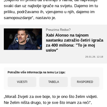
svaki dan uz najbolje igrače na svijetu. Dajemo im tu
priliku, podržavamo ih, vjerujemo u njih, dajemo im
samopouzdanje“, nastavio je.
Preuzima Redse?
Xabi Alonso na tajnom
sastanku zatražio četiri igrača
za 400 miliona: "To je moj
uslov"
26.01.26. 12:18
Potražite više informacija na temu La Liga:
VIJESTI
TABELA
RASPORED
„Moraš živjeti za ove boje, to je ono što želim vidjeti.
Ne želim ništa drugo, to je sve što imam za reći“,