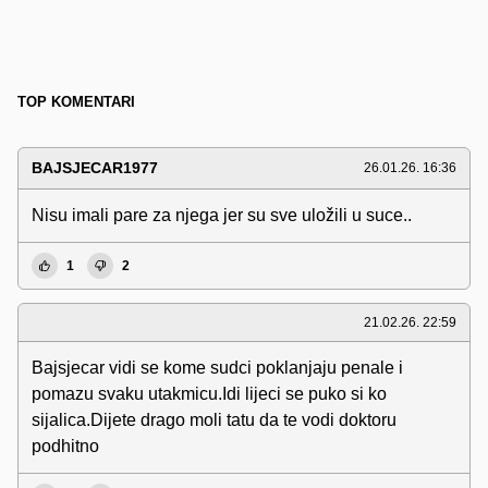
TOP KOMENTARI
BAJSJECAR1977
26.01.26. 16:36
Nisu imali pare za njega jer su sve uložili u suce..
1
2
21.02.26. 22:59
Bajsjecar vidi se kome sudci poklanjaju penale i
pomazu svaku utakmicu.Idi lijeci se puko si ko
sijalica.Dijete drago moli tatu da te vodi doktoru
podhitno