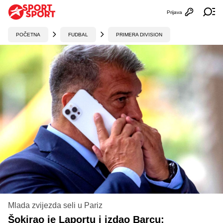
Prijava
Otvori profi
Ot
POČETNA
FUDBAL
PRIMERA DIVISION
Mlada zvijezda seli u Pariz
Šokirao je Laportu i izdao Barcu: