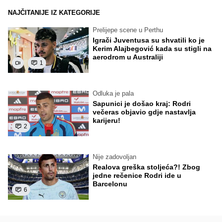
NAJČITANIJE IZ KATEGORIJE
Prelijepe scene u Perthu
Igrači Juventusa su shvatili ko je
Kerim Alajbegović kada su stigli na
aerodrom u Australiji
1
Odluka je pala
Sapunici je došao kraj: Rodri
večeras objavio gdje nastavlja
karijeru!
2
Nije zadovoljan
Realova greška stoljeća?! Zbog
jedne rečenice Rodri ide u
Barcelonu
6