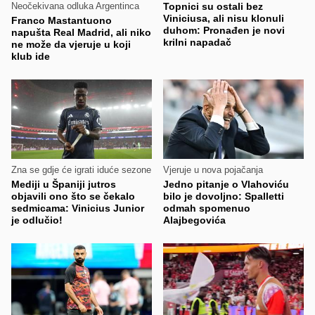
Neočekivana odluka Argentinca
Topnici su ostali bez
Viniciusa, ali nisu klonuli
Franco Mastantuono
duhom: Pronađen je novi
napušta Real Madrid, ali niko
krilni napadač
ne može da vjeruje u koji
klub ide
Zna se gdje će igrati iduće sezone
Vjeruje u nova pojačanja
Mediji u Španiji jutros
Jedno pitanje o Vlahoviću
objavili ono što se čekalo
bilo je dovoljno: Spalletti
sedmicama: Vinicius Junior
odmah spomenuo
je odlučio!
Alajbegovića