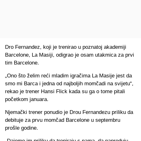
Dro Fernandez, koji je trenirao u poznatoj akademiji
Barcelone, La Masiji, odigrao je osam utakmica za prvi
tim Barcelone.
„Ono što želim reći mladim igračima La Masije jest da
smo mi Barca i jedna od najboljih momčadi na svijetu“,
rekao je trener Hansi Flick kada su ga o tome pitali
početkom januara.
Njemački trener ponudio je Drou Fernandezu priliku da
debituje za prvu momčad Barcelone u septembru
prošle godine.
„Dajemo im priliku da treniraju s nama, da napreduju