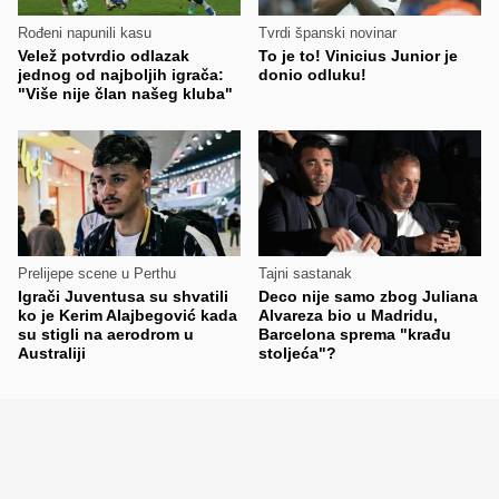
Rođeni napunili kasu
Tvrdi španski novinar
Velež potvrdio odlazak
To je to! Vinicius Junior je
jednog od najboljih igrača:
donio odluku!
"Više nije član našeg kluba"
Prelijepe scene u Perthu
Tajni sastanak
Igrači Juventusa su shvatili
Deco nije samo zbog Juliana
ko je Kerim Alajbegović kada
Alvareza bio u Madridu,
su stigli na aerodrom u
Barcelona sprema "krađu
Australiji
stoljeća"?