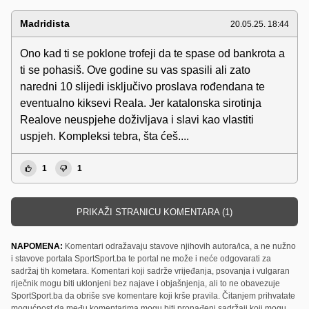
Madridista
20.05.25. 18:44
Ono kad ti se poklone trofeji da te spase od bankrota a
ti se pohasiš. Ove godine su vas spasili ali zato
naredni 10 slijedi isključivo proslava rođendana te
eventualno kiksevi Reala. Jer katalonska sirotinja
Realove neuspjehe doživljava i slavi kao vlastiti
uspjeh. Kompleksi tebra, šta ćeš....
1
1
PRIKAŽI STRANICU KOMENTARA (1)
NAPOMENA:
Komentari odražavaju stavove njihovih autora/ica, a ne nužno
i stavove portala SportSport.ba te portal ne može i neće odgovarati za
sadržaj tih kometara. Komentari koji sadrže vrijeđanja, psovanja i vulgaran
riječnik mogu biti uklonjeni bez najave i objašnjenja, ali to ne obavezuje
SportSport.ba da obriše sve komentare koji krše pravila. Čitanjem prihvatate
mogućnost da među komentarima mogu biti pronađeni sadržaji koji mogu