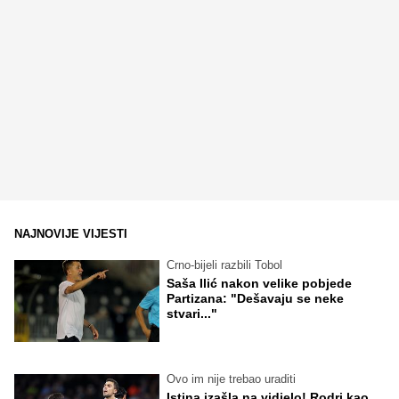
NAJNOVIJE VIJESTI
Crno-bijeli razbili Tobol
Saša Ilić nakon velike pobjede
Partizana: "Dešavaju se neke
stvari..."
Ovo im nije trebao uraditi
Istina izašla na vidjelo! Rodri kao