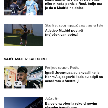
niko nikada ponizio Real, bolje mu
je da u Madrid ne dolazi!
Stavili su svog napadača na transfer listu
Atletico Madrid povlači
(ne)očekivan potez!
NAJČITANIJE IZ KATEGORIJE
Prelijepe scene u Perthu
Igrači Juventusa su shvatili ko je
Kerim Alajbegović kada su stigli na
aerodrom u Australiji
1
Jačaju tim
Barcelona oborila rekord novim
ulaznim transferom