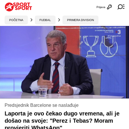
Prijava
Otvori profi
Ot
POČETNA
FUDBAL
PRIMERA DIVISION
Predsjednik Barcelone se naslađuje
Laporta je ovo čekao dugo vremena, ali je
došao na svoje: "Perez i Tebas? Moram
provjeriti WhatsApp"