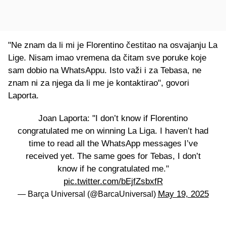
"Ne znam da li mi je Florentino čestitao na osvajanju La
Lige. Nisam imao vremena da čitam sve poruke koje
sam dobio na WhatsAppu. Isto važi i za Tebasa, ne
znam ni za njega da li me je kontaktirao", govori
Laporta.
Joan Laporta: "I don’t know if Florentino
congratulated me on winning La Liga. I haven’t had
time to read all the WhatsApp messages I’ve
received yet. The same goes for Tebas, I don’t
know if he congratulated me."
pic.twitter.com/bEjfZsbxfR
May 19, 2025
— Barça Universal (@BarcaUniversal)