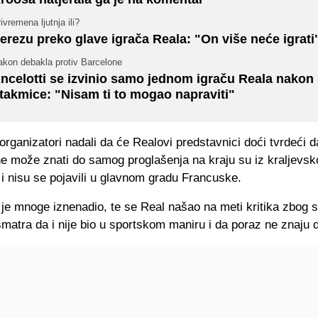
ivremena ljutnja ili?
erezu preko glave igrača Reala: "On više neće igrati
akon debakla protiv Barcelone
ncelotti se izvinio samo jednom igraču Reala nakon
takmice: "Nisam ti to mogao napraviti"
organizatori nadali da će Realovi predstavnici doći tvrdeći d
ne može znati do samog proglašenja na kraju su iz kraljevsk
t i nisu se pojavili u glavnom gradu Francuske.
 je mnoge iznenadio, te se Real našao na meti kritika zbog 
smatra da i nije bio u sportskom maniru i da poraz ne znaju