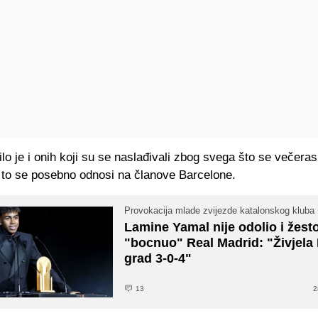
lo je i onih koji su se naslađivali zbog svega što se večera
a to se posebno odnosi na članove Barcelone.
Provokacija mlade zvijezde katalonskog kluba
Lamine Yamal nije odolio i žest
"bocnuo" Real Madrid: "Živjela 
grad 3-0-4"
13
2