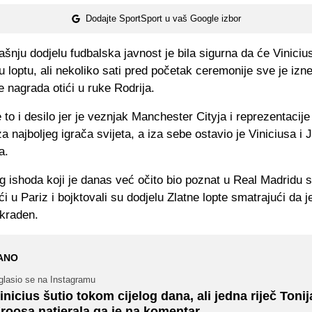
Dodajte SportSport u vaš Google izbor
šnju dodjelu fudbalska javnost je bila sigurna da će Viniciu
nu loptu, ali nekoliko sati pred početak ceremonije sve je izn
će nagrada otići u ruke Rodrija.
 to i desilo jer je veznjak Manchester Cityja i reprezentacije
a najboljeg igrača svijeta, a iza sebe ostavio je Viniciusa i 
a.
 ishoda koji je danas već očito bio poznat u Real Madridu su
i u Pariz i bojktovali su dodjelu Zlatne lopte smatrajući da j
okraden.
ANO
glasio se na Instagramu
inicius šutio tokom cijelog dana, ali jedna riječ Tonij
roosa natjerala ga je na komentar