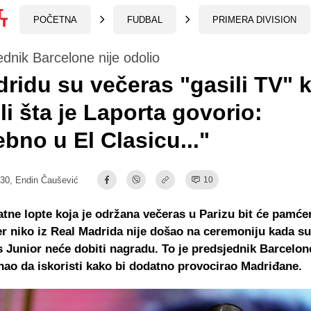
POČETNA
FUDBAL
PRIMERA DIVISION
ednik Barcelone nije odolio
ridu su večeras "gasili TV" 
li šta je Laporta govorio:
bno u El Clasicu..."
:30,
Endin Čaušević
10
atne lopte koja je održana večeras u Parizu bit će pamć
r niko iz Real Madrida nije došao na ceremoniju kada su
s Junior neće dobiti nagradu. To je predsjednik Barcelon
nao da iskoristi kako bi dodatno provocirao Madriđane.