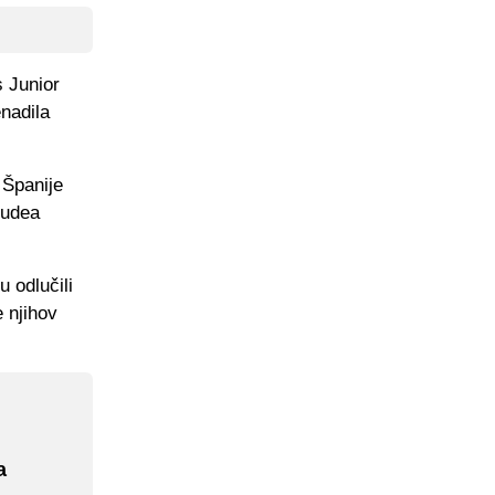
s Junior
enadila
 Španije
Judea
 odlučili
e njihov
a