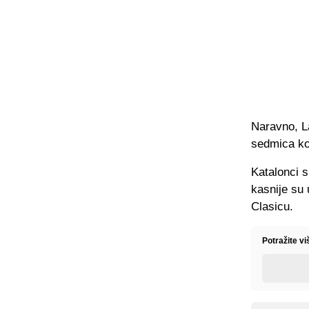
Naravno, La
sedmica ko
Katalonci s
kasnije su
Clasicu.
Potražite vi