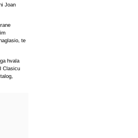
 ni Joan
grane
jim
naglasio, te
ega hvala
l Clasicu
talog,