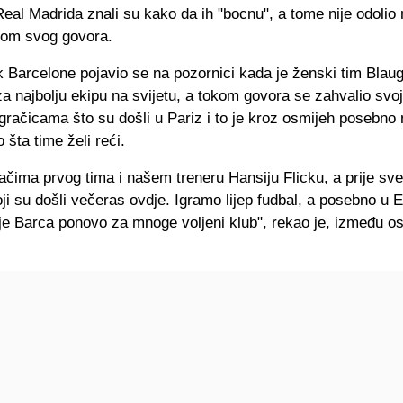
i Real Madrida znali su kako da ih "bocnu", a tome nije odolio
kom svog govora.
k Barcelone pojavio se na pozornici kada je ženski tim Blau
a najbolju ekipu na svijetu, a tokom govora se zahvalio svo
igračicama što su došli u Pariz i to je kroz osmijeh posebno 
o šta time želi reći.
račima prvog tima i našem treneru Hansiju Flicku, a prije sv
ji su došli večeras ovdje. Igramo lijep fudbal, a posebno u E
je Barca ponovo za mnoge voljeni klub", rekao je, između os