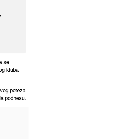
"
a se
og kluba
svog poteza
 da podnesu.