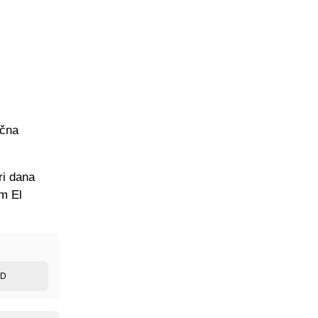
ična
ri dana
m El
ED