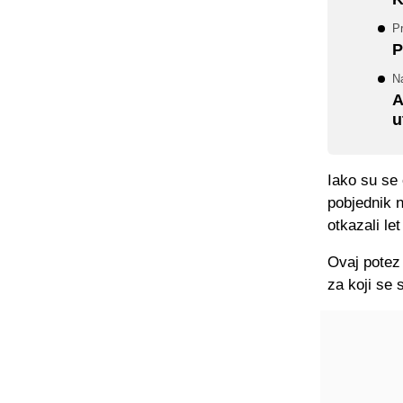
Pr
P
N
A
u
Iako su se 
pobjednik 
otkazali le
Ovaj potez
za koji se 