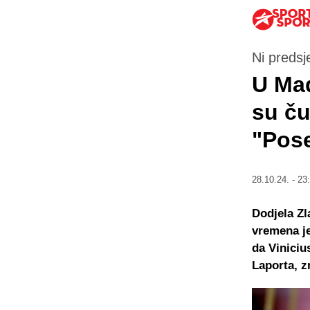
Ni predsj
U Mad
su ču
"Pose
28.10.24. - 23
Dodjela Zl
vremena je
da Viniciu
Laporta, z