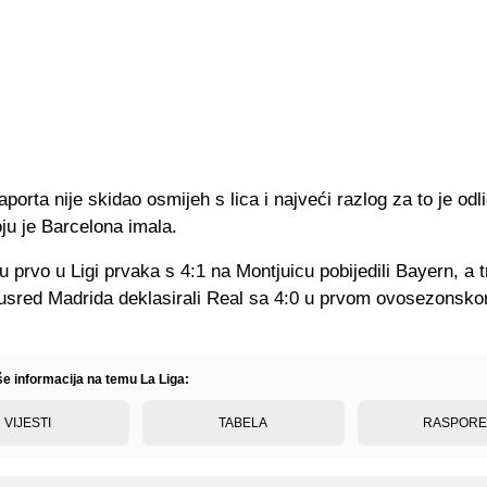
porta nije skidao osmijeh s lica i najveći razlog za to je odl
ju je Barcelona imala.
u prvo u Ligi prvaka s 4:1 na Montjuicu pobijedili Bayern, a t
 usred Madrida deklasirali Real sa 4:0 u prvom ovosezonsko
še informacija na temu La Liga:
VIJESTI
TABELA
RASPOR