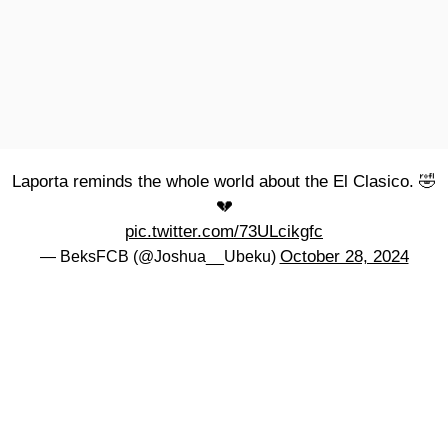
Laporta reminds the whole world about the El Clasico. 🤣
💔
pic.twitter.com/73ULcikgfc
October 28, 2024
— BeksFCB (@Joshua__Ubeku)