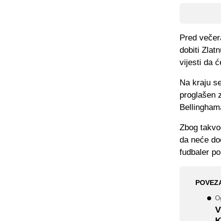
Pred večera
dobiti Zlat
vijesti da 
Na kraju se
proglašen z
Bellingham
Zbog takvog
da neće doć
fudbaler p
POVEZ
O
V
K