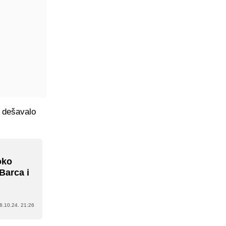
s dešavalo
oko
Barca i
8.10.24. 21:26