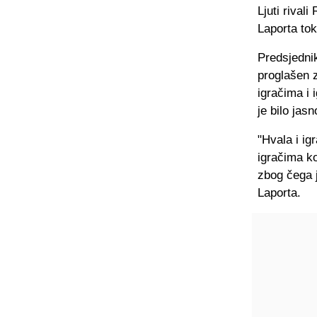
Ljuti rival
Laporta to
Predsjedni
proglašen z
igračima i 
je bilo jasn
"Hvala i ig
igračima ko
zbog čega 
Laporta.