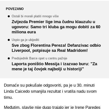
POVEZANO
Ostali bi morali platiti mnogo više
Zvijezda Premier lige ima čudnu klauzulu u
ugovoru: Samo tri kluba ga mogu dobiti za 60
miliona eura
Uspio ga je ubijediti
Sve zbog Florentina Pereza! Defanzivac odbio
Liverpool, potpisuje sa Real Madridom!
Predsjednik Barce opet u centru pažnje
Laporta poništio Messija i izazvao buru: "Za
mene je taj čovjek najbolji u historiji"
Domaće su pokušale odgovoriti, pa je u 30. minuti
Linda Caicedo smanjila rezultat i vratila nadu svom
timu.
Međutim, slavlje nije dugo trajalo jer je Irene Paredes