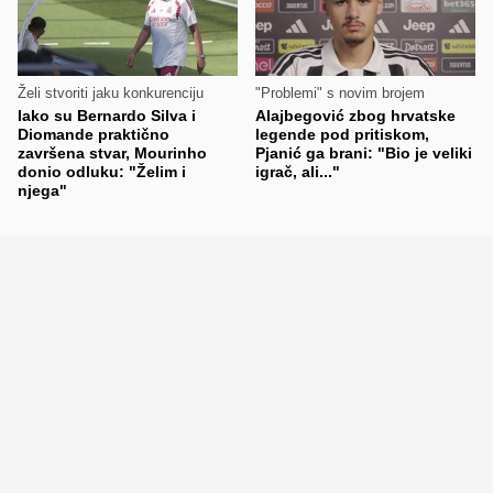
Želi stvoriti jaku konkurenciju
"Problemi" s novim brojem
Iako su Bernardo Silva i
Alajbegović zbog hrvatske
Diomande praktično
legende pod pritiskom,
završena stvar, Mourinho
Pjanić ga brani: "Bio je veliki
donio odluku: "Želim i
igrač, ali..."
njega"