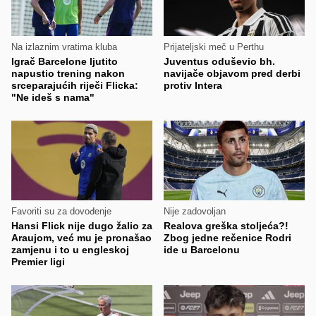
Na izlaznim vratima kluba
Prijateljski meč u Perthu
Igrač Barcelone ljutito
Juventus oduševio bh.
napustio trening nakon
navijače objavom pred derbi
srceparajućih riječi Flicka:
protiv Intera
"Ne ideš s nama"
Favoriti su za dovođenje
Nije zadovoljan
Hansi Flick nije dugo žalio za
Realova greška stoljeća?!
Araujom, već mu je pronašao
Zbog jedne rečenice Rodri
zamjenu i to u engleskoj
ide u Barcelonu
Premier ligi