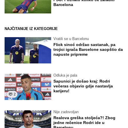
Barcelona
NAJČITANIJE IZ KATEGORIJE
Vratili se u Barcelonu
Flick sinoć održao sastanak, pa
trojici igrača Barcelone saopštio da
napuste pripreme
Odluka je pala
Sapunici je došao kraj: Rodri
večeras objavio gdje nastavlja
karijeru!
2
Nije zadovoljan
Realova greška stoljeća?! Zbog
jedne rečenice Rodri ide u
Barcelonu