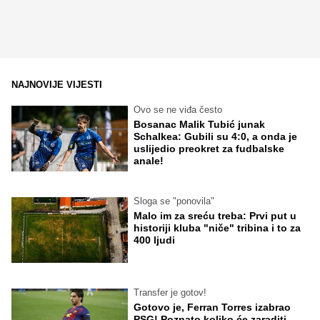
NAJNOVIJE VIJESTI
Ovo se ne viđa često
Bosanac Malik Tubić junak
Schalkea: Gubili su 4:0, a onda je
uslijedio preokret za fudbalske
anale!
Sloga se "ponovila"
Malo im za sreću treba: Prvi put u
historiji kluba "niče" tribina i to za
400 ljudi
Transfer je gotov!
Gotovo je, Ferran Torres izabrao
PSG! Poznato koliko će zaraditi