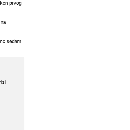
akon prvog
 na
samo sedam
rbi