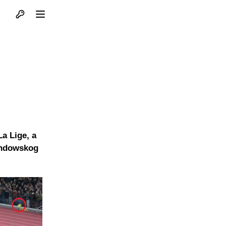
Otvori profil
Otvori meni
La Lige, a
andowskog