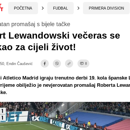
POČETNA
FUDBAL
PRIMERA DIVISION
tan promašaj s bijele tačke
rt Lewandowski večeras se
ao za cijeli život!
:50,
Endin Čaušević
8
i Atletico Madrid igraju trenutno derbi 19. kola španske 
vrijeme obilježio je nevjerovatan promašaj Roberta Lew
čke.