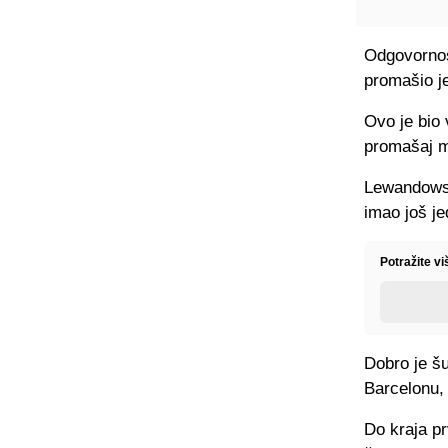
Odgovornos
promašio je 
Ovo je bio 
promašaj 
Lewandowsk
imao još j
Potražite vi
Dobro je šu
Barcelonu,
Do kraja pr