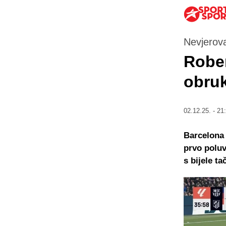
Nevjerova
Robe
obruk
02.12.25. - 21
Barcelona 
prvo polu
s bijele ta