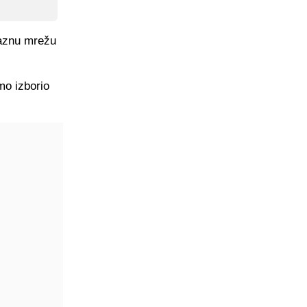
raznu mrežu
mo izborio