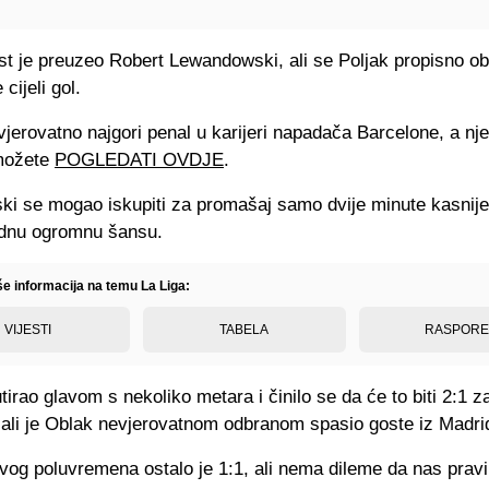
t je preuzeo Robert Lewandowski, ali se Poljak propisno ob
cijeli gol.
vjerovatno najgori penal u karijeri napadača Barcelone, a nj
možete
POGLEDATI OVDJE
.
i se mogao iskupiti za promašaj samo dvije minute kasnije
ednu ogromnu šansu.
še informacija na temu La Liga:
VIJESTI
TABELA
RASPOR
tirao glavom s nekoliko metara i činilo se da će to biti 2:1 z
 ali je Oblak nevjerovatnom odbranom spasio goste iz Madri
vog poluvremena ostalo je 1:1, ali nema dileme da nas pravi