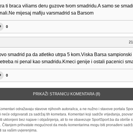
tra ti braca viliams deru guzove tvom smadridu.A samo se smad
nali.Ne mijesaj mafiju varsmadrid sa Barsom
0
21
ovo smadrid pa da atletiko utrpa 5 kom.Viska Barsa sampionski
Netreba ni penal kao smadridu.Kmeci genije i ostali pacenici sm
0
PRIKAŽI STRANICU KOMENTARA (8)
omentari odražavaju stavove njihovih autora/ica, a ne nužno i stavove portala Spor
i neće odgovarati za sadržaj tih kometara. Komentari koji sadrže vrijeđanja, psovan
iti uklonjeni bez najave i objašnjenja, ali to ne obavezuje SportSport.ba da obriše
la. Čitanjem prihvatate mogućnost da među komentarima mogu biti pronađeni sadrža
ti sa vašim uvjerenjima.