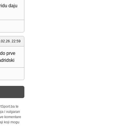
ridu daju
.02.26. 22:59
 do prve
adridski
tSport.ba te
ja i vulgaran
 sve komentare
ji koji mogu