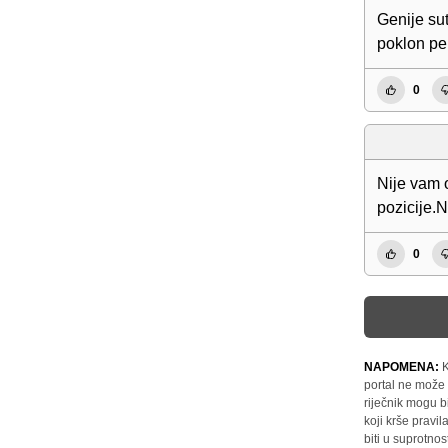
Genije su
poklon pe
0
Nije vam 
pozicije.
0
NAPOMENA:
K
portal ne može 
riječnik mogu b
koji krše pravi
biti u suprotnos