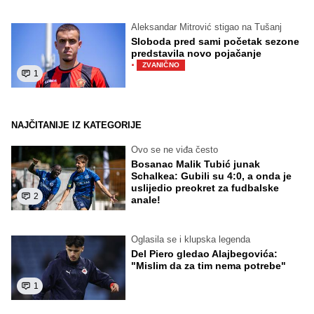
Aleksandar Mitrović stigao na Tušanj
Sloboda pred sami početak sezone
predstavila novo pojačanje
·
ZVANIČNO
1
NAJČITANIJE IZ KATEGORIJE
Ovo se ne viđa često
Bosanac Malik Tubić junak
Schalkea: Gubili su 4:0, a onda je
uslijedio preokret za fudbalske
2
anale!
Oglasila se i klupska legenda
Del Piero gledao Alajbegovića:
"Mislim da za tim nema potrebe"
1