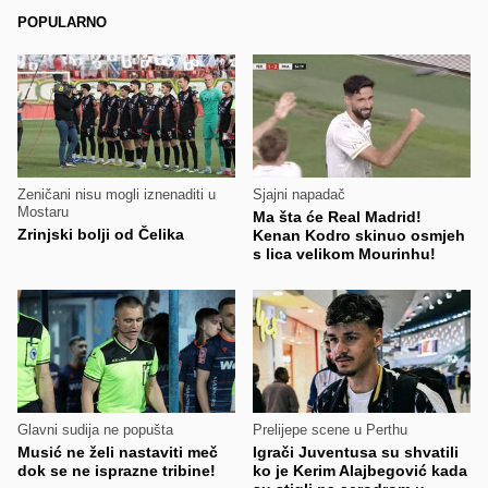
POPULARNO
Zeničani nisu mogli iznenaditi u
Sjajni napadač
Mostaru
Ma šta će Real Madrid!
Zrinjski bolji od Čelika
Kenan Kodro skinuo osmjeh
s lica velikom Mourinhu!
Glavni sudija ne popušta
Prelijepe scene u Perthu
Musić ne želi nastaviti meč
Igrači Juventusa su shvatili
dok se ne isprazne tribine!
ko je Kerim Alajbegović kada