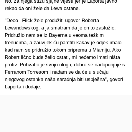
No, za njega stižu sjajne vijesti jer je Laporta javno
rekao da oni žele da Lewa ostane.
"Deco i Flick žele produžiti ugovor Roberta
Lewandowskog, a ja smatram da je on to zaslužio.
Pridružio nam se iz Bayerna u veoma teškim
trenucima, a zauvijek ću pamtiti kakav je odjek imalo
kad nam se pridružio tokom priprema u Miamiju. Ako
Robert lično bude želio ostati, mi nećemo imati ništa
protiv. Prihvatio je svoju ulogu, dobro se nadopunjuje s
Ferranom Torresom i nadam se da će u slučaju
njegovog ostanka naša saradnja biti uspješna", govori
Laporta i dodaje.