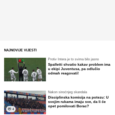
NAJNOVIJE VIJESTI
Protiv Intera je to svima bilo jasno
Spalletti shvatio kakav problem ima
u ekipi Juventusa, pa odlučio
odmah reagovati!
Nakon sinoćnjeg skandala
Disciplinska komisija na potezu: U
svojim rukama imaju sve, da li će
opet pomilovati Borac?
4