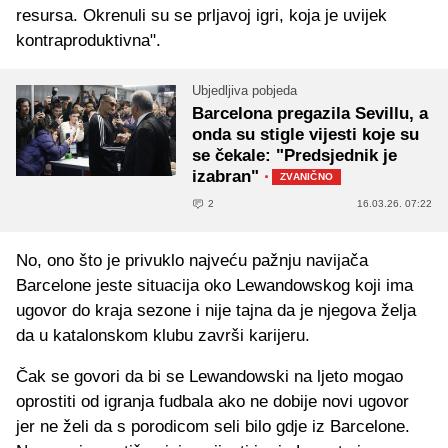
resursa. Okrenuli su se prljavoj igri, koja je uvijek
kontraproduktivna".
Ubjedljiva pobjeda
Barcelona pregazila Sevillu, a
onda su stigle vijesti koje su
se čekale: "Predsjednik je
izabran"
·
ZVANIČNO
2
16.03.26. 07:22
No, ono što je privuklo najveću pažnju navijača
Barcelone jeste situacija oko Lewandowskog koji ima
ugovor do kraja sezone i nije tajna da je njegova želja
da u katalonskom klubu završi karijeru.
Čak se govori da bi se Lewandowski na ljeto mogao
oprostiti od igranja fudbala ako ne dobije novi ugovor
jer ne želi da s porodicom seli bilo gdje iz Barcelone.