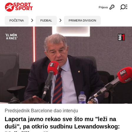
Prijava
Otvori profi
Ot
POČETNA
FUDBAL
PRIMERA DIVISION
Predsjednik Barcelone dao intervju
Laporta javno rekao sve što mu "leži na
duši", pa otkrio sudbinu Lewandowskog: