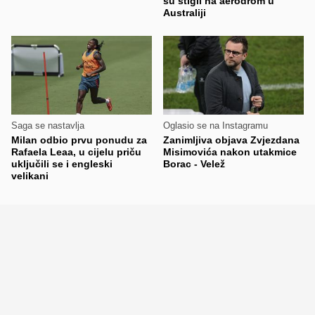
su stigli na aerodrom u
Australiji
Saga se nastavlja
Oglasio se na Instagramu
Milan odbio prvu ponudu za
Zanimljiva objava Zvjezdana
Rafaela Leaa, u cijelu priču
Misimovića nakon utakmice
uključili se i engleski
Borac - Velež
velikani