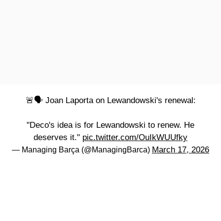
🚨🗣️ Joan Laporta on Lewandowski's renewal:
"Deco's idea is for Lewandowski to renew. He
deserves it."
pic.twitter.com/OuIkWUUfky
March 17, 2026
— Managing Barça (@ManagingBarca)