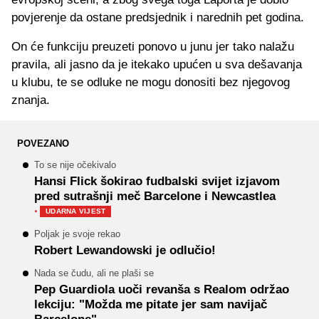
povjerenje da ostane predsjednik i narednih pet godina.
On će funkciju preuzeti ponovo u junu jer tako nalažu
pravila, ali jasno da je itekako upućen u sva dešavanja
u klubu, te se odluke ne mogu donositi bez njegovog
znanja.
POVEZANO
To se nije očekivalo
Hansi Flick šokirao fudbalski svijet izjavom
pred sutrašnji meč Barcelone i Newcastlea
·
UDARNA VIJEST
Poljak je svoje rekao
Robert Lewandowski je odlučio!
Nada se čudu, ali ne plaši se
Pep Guardiola uoči revanša s Realom održao
lekciju: "Možda me pitate jer sam navijač