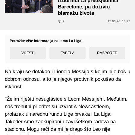
izborima za predsjednika
Barcelone, pa doživio
blamažu života
2
15.03.26. 13:22
Potražite više informacija na temu La Liga:
VIJESTI
TABELA
RASPORED
Na kraju se dotakao i Lionela Messija s kojim nije baš u
dobrom odnosu, a to je njegov protivnik pokušao da
iskoristi.
"Želim riješiti nesuglasice s Leom Messijem. Međutim,
naš trenutni prioritet su uzvrat s Newcastleom,
prolazak u narednu rundu Lige prvaka i La Liga.
Također smo zaokupirani i završetkom radova na
stadionu. Mogu reći da mi je drago što Leo nije