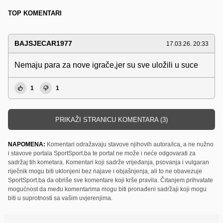
TOP KOMENTARI
BAJSJECAR1977
17.03.26. 20:33
Nemaju para za nove igrače,jer su sve uložili u suce
1
1
PRIKAŽI STRANICU KOMENTARA (3)
NAPOMENA:
Komentari odražavaju stavove njihovih autora/ica, a ne nužno
i stavove portala SportSport.ba te portal ne može i neće odgovarati za
sadržaj tih kometara. Komentari koji sadrže vrijeđanja, psovanja i vulgaran
riječnik mogu biti uklonjeni bez najave i objašnjenja, ali to ne obavezuje
SportSport.ba da obriše sve komentare koji krše pravila. Čitanjem prihvatate
mogućnost da među komentarima mogu biti pronađeni sadržaji koji mogu
biti u suprotnosti sa vašim uvjerenjima.