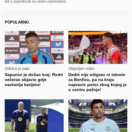
biti u suprotnosti sa vašim uvjerenjima.
POPULARNO
Odluka je pala
Objavljen video
Sapunici je došao kraj: Rodri
Dedić nije odigrao ni minute
večeras objavio gdje
za Benficu, pa na kraju
nastavlja karijeru!
napravio potez zbog kojeg je
u centru pažnje!