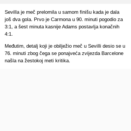
Sevilla je meč prelomila u samom finišu kada je dala
još dva gola. Prvo je Carmona u 90. minuti pogodio za
3:1, a šest minuta kasnije Adams postavlja konačnih
4:1.
Međutim, detalj koji je obilježio meč u Sevilli desio se u
76. minuti zbog čega se ponajveća zvijezda Barcelone
našla na žestokoj meti kritika.