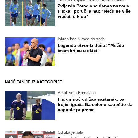
Zvijezda Barcelone danas nazvala
Flicka i poručila mu: "Neću se više
vraćati u klub"
Iskren kao nikada do sada
Legenda otvorila dušu: "Možda
imam krticu u ekipi"
NAJČITANIJE IZ KATEGORIJE
Vratili se u Barcelonu
Flick sinoć održao sastanak, pa
trojici igrača Barcelone saopštio da
napuste pripreme
Odluka je pala