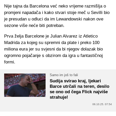
Nije tajna da Barcelona već neko vrijeme razmišlja o
promjeni napadača i kako stvari stoje meč u Sevilli bio
je presudan u odluci da im Lewandowski nakon ove
sezone više neće biti potreban.
Prva želja Barcelone je Julian Alvarez iz Atletico
Madrida za kojeg su spremni da plate i preko 100
miliona eura jer su svjesni da bi njegov dolazak bio
ogromno pojačanje s obzirom da igra u fantastičnoj
formi.
Samo im još to fali
Sudija svirao kraj, ljekari
Barce utrčali na teren, desilo
se ono od čega Flick najviše
strahuje!
06.10.25. 07:54