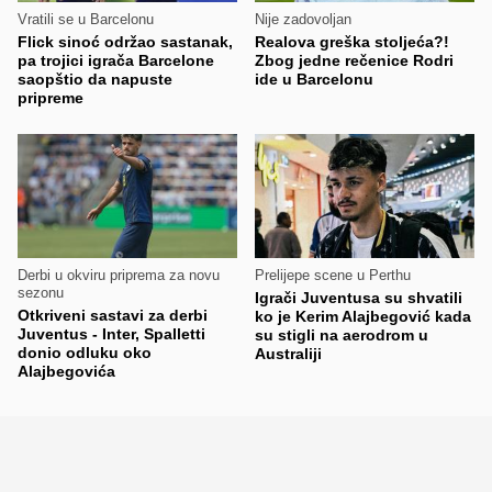
Vratili se u Barcelonu
Nije zadovoljan
Flick sinoć održao sastanak,
Realova greška stoljeća?!
pa trojici igrača Barcelone
Zbog jedne rečenice Rodri
saopštio da napuste
ide u Barcelonu
pripreme
Derbi u okviru priprema za novu
Prelijepe scene u Perthu
sezonu
Igrači Juventusa su shvatili
Otkriveni sastavi za derbi
ko je Kerim Alajbegović kada
Juventus - Inter, Spalletti
su stigli na aerodrom u
donio odluku oko
Australiji
Alajbegovića