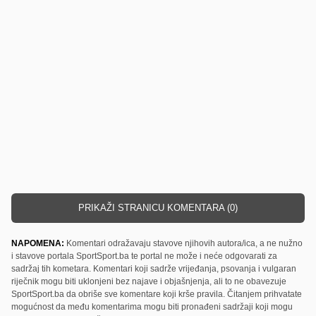
PRIKAŽI STRANICU KOMENTARA (0)
NAPOMENA:
Komentari odražavaju stavove njihovih autora/ica, a ne nužno
i stavove portala SportSport.ba te portal ne može i neće odgovarati za
sadržaj tih kometara. Komentari koji sadrže vrijeđanja, psovanja i vulgaran
riječnik mogu biti uklonjeni bez najave i objašnjenja, ali to ne obavezuje
SportSport.ba da obriše sve komentare koji krše pravila. Čitanjem prihvatate
mogućnost da među komentarima mogu biti pronađeni sadržaji koji mogu