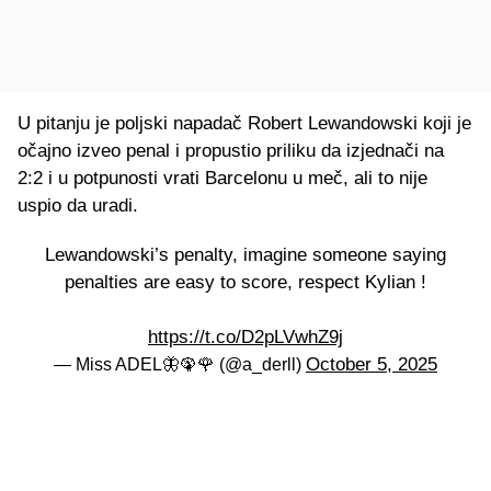
U pitanju je poljski napadač Robert Lewandowski koji je
očajno izveo penal i propustio priliku da izjednači na
2:2 i u potpunosti vrati Barcelonu u meč, ali to nije
uspio da uradi.
Lewandowski’s penalty, imagine someone saying
penalties are easy to score, respect Kylian !
https://t.co/D2pLVwhZ9j
October 5, 2025
— Miss ADEL🦋🦚🌹 (@a_derll)