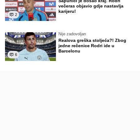
Sapunici je došao kraj: Rodri
večeras objavio gdje nastavlja
karijeru!
2
Nije zadovoljan
Realova greška stoljeća?! Zbog
jedne rečenice Rodri ide u
Barcelonu
6