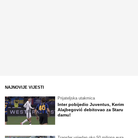
NAJNOVIJE VIJESTI
Prijateljska utakmica
Inter pobijedio Juventus, Kerim
Alajbegović debitovao za Staru
damu!
Transfer vrijedan oko 50 miliona eura