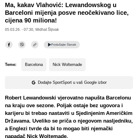
Ma, kakav Vlahović: Lewandowskog u
Barceloni mijenja posve neočekivano lice,
cijena 90 miliona!
05.03.26. - 07:30,
Midhat Šljivak
Poslušajte
članak
Teme:
Barcelona
Nick Woltemade
Dodajte SportSport u vaš Google izbor
Robert Lewandowski vjerovatno napušta Barcelonu
na kraju ove sezone. Poljak ostaje bez ugovora i
karijeru bi trebao nastaviti u Sjedinjenim Američkim
Državama. Uveliko se priča o njegovom nasljedniku,
a Englezi tvrde da bi to mogao biti njemački
napadač Nick Woltemade.