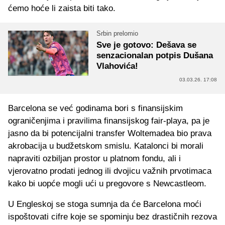
ćemo hoće li zaista biti tako.
Srbin prelomio
Sve je gotovo: Dešava se
senzacionalan potpis Dušana
Vlahovića!
03.03.26. 17:08
Barcelona se već godinama bori s finansijskim
ograničenjima i pravilima finansijskog fair-playa, pa je
jasno da bi potencijalni transfer Woltemadea bio prava
akrobacija u budžetskom smislu. Katalonci bi morali
napraviti ozbiljan prostor u platnom fondu, ali i
vjerovatno prodati jednog ili dvojicu važnih prvotimaca
kako bi uopće mogli ući u pregovore s Newcastleom.
U Engleskoj se stoga sumnja da će Barcelona moći
ispoštovati cifre koje se spominju bez drastičnih rezova