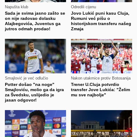
Napušta klub
Odredili cijenu
Sada je svima jasno zašto se
Jovo Lukić puni kasu Cluja,
on nije radovao dolasku
Rumuni već pišu o
Alajbegovića, Juventus ga
historijskom transferu našeg
jutros odmah prodao!
Zmaja
Smajlović je već odlučio
Nakon utakmice protiv Botosanija
Potter došao "na noge"
Trener U.Cluja potvrdio
Smajloviću, molio ga da igra
transfer Jove Lukića: "Želim
za Švedsku, uslijedio je
mu sve najbolje"
jasan odgovor!