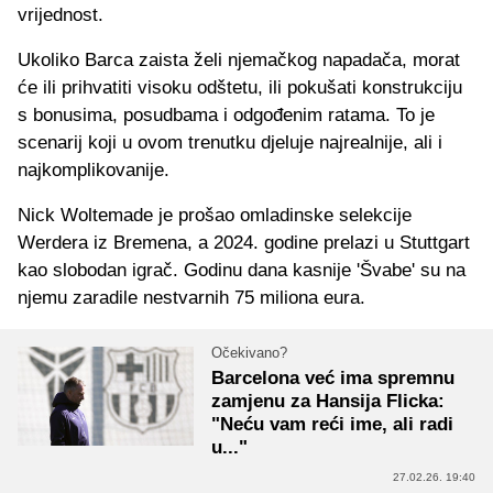
vrijednost.
Ukoliko Barca zaista želi njemačkog napadača, morat
će ili prihvatiti visoku odštetu, ili pokušati konstrukciju
s bonusima, posudbama i odgođenim ratama. To je
scenarij koji u ovom trenutku djeluje najrealnije, ali i
najkomplikovanije.
Nick Woltemade je prošao omladinske selekcije
Werdera iz Bremena, a 2024. godine prelazi u Stuttgart
kao slobodan igrač. Godinu dana kasnije 'Švabe' su na
njemu zaradile nestvarnih 75 miliona eura.
Očekivano?
Barcelona već ima spremnu
zamjenu za Hansija Flicka:
"Neću vam reći ime, ali radi
u..."
27.02.26. 19:40