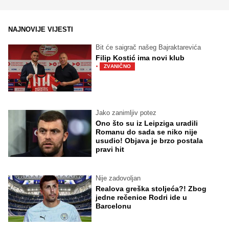
NAJNOVIJE VIJESTI
Bit će saigrač našeg Bajraktarevića
Filip Kostić ima novi klub
·
ZVANIČNO
Jako zanimljiv potez
Ono što su iz Leipziga uradili
Romanu do sada se niko nije
usudio! Objava je brzo postala
pravi hit
Nije zadovoljan
Realova greška stoljeća?! Zbog
jedne rečenice Rodri ide u
Barcelonu