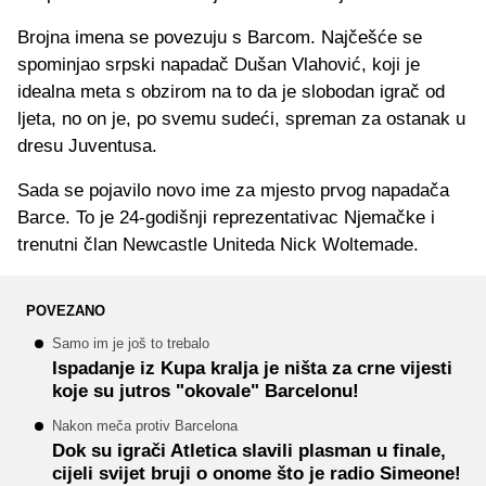
Brojna imena se povezuju s Barcom. Najčešće se
spominjao srpski napadač Dušan Vlahović, koji je
idealna meta s obzirom na to da je slobodan igrač od
ljeta, no on je, po svemu sudeći, spreman za ostanak u
dresu Juventusa.
Sada se pojavilo novo ime za mjesto prvog napadača
Barce. To je 24-godišnji reprezentativac Njemačke i
trenutni član Newcastle Uniteda Nick Woltemade.
POVEZANO
Samo im je još to trebalo
Ispadanje iz Kupa kralja je ništa za crne vijesti
koje su jutros "okovale" Barcelonu!
Nakon meča protiv Barcelona
Dok su igrači Atletica slavili plasman u finale,
cijeli svijet bruji o onome što je radio Simeone!