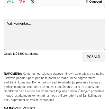
1
0
Odgovori
Komentar
Ostalo još
1500
karaktera
POŠALJI
NAPOMENA:
Komentari odražavaju stavove njihovih autora/ica, a ne nužno
i stavove portala SportSport.ba te portal ne može i neće odgovarati za
sadržaj tih kometara. Komentari koji sadrže vrijeđanja, psovanja i vulgaran
riječnik mogu biti uklonjeni bez najave i objašnjenja, ali to ne obavezuje
SportSport.ba da obriše sve komentare koji krše pravila. Čitanjem prihvatate
mogućnost da među komentarima mogu biti pronađeni sadržaji koji mogu
biti u suprotnosti sa vašim uvjerenjima.
NAJNOVIJE VIJESTI