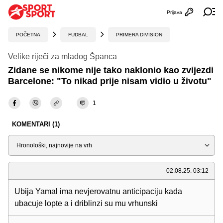
Prijava
Otvori profi
Ot
POČETNA
FUDBAL
PRIMERA DIVISION
Velike riječi za mladog Španca
Zidane se nikome nije tako naklonio kao zvijezdi
Barcelone: "To nikad prije nisam vidio u životu"
1
KOMENTARI (1)
Sortiraj
02.08.25. 03:12
Ubija Yamal ima nevjerovatnu anticipaciju kada
ubacuje lopte a i driblinzi su mu vrhunski