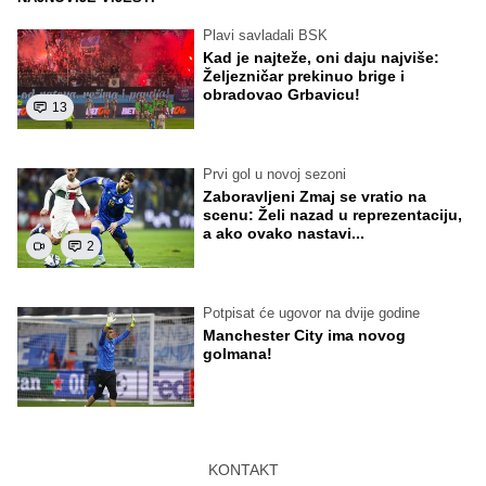
Plavi savladali BSK
Kad je najteže, oni daju najviše:
Željezničar prekinuo brige i
obradovao Grbavicu!
13
Prvi gol u novoj sezoni
Zaboravljeni Zmaj se vratio na
scenu: Želi nazad u reprezentaciju,
a ako ovako nastavi...
2
Potpisat će ugovor na dvije godine
Manchester City ima novog
golmana!
KONTAKT