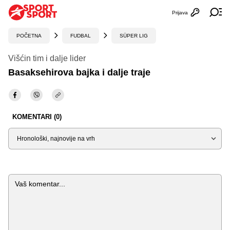
Prijava
Otvori profi
Ot
POČETNA
FUDBAL
SÜPER LIG
Višćin tim i dalje lider
Basaksehirova bajka i dalje traje
KOMENTARI (0)
Sortiraj
Komentar