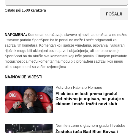
Ostalo još
1500
karaktera
POŠALJI
NAPOMENA:
Komentari odražavaju stavove njihovih autora/ica, a ne nužno
i stavove portala SportSport.ba te portal ne može i neće odgovarati za
sadržaj tih kometara. Komentari koji sadrže vrijeđanja, psovanja i vulgaran
riječnik mogu biti uklonjeni bez najave i objašnjenja, ali to ne obavezuje
SportSport.ba da obriše sve komentare koji krše pravila. Čitanjem prihvatate
mogućnost da među komentarima mogu biti pronađeni sadržaji koji mogu
biti u suprotnosti sa vašim uvjerenjima.
NAJNOVIJE VIJESTI
Potvrdio i Fabrizio Romano
Flick bez milosti prema igraču!
Definitivno je otpisan, ne putuje s
ekipom i može tražiti novi klub
Nemile scene u glavnom gradu Hrvatske
Žestoka tuča Bad Blue Boysa i