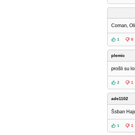
Coman, Oli
1
0
plemic
prošli su lo
2
1
ade1102
Šsban Hajd
1
1