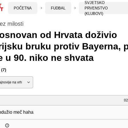
SVJETSKO
POČETNA
FUDBAL
PRVENSTVO
(KLUBOVI)
ez milosti
osnovan od Hrvata doživio
rijsku bruku protiv Bayerna, 
e u 90. niko ne shvata
(7)
02
odužio meč haha