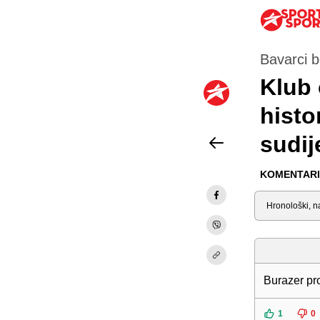
Bavarci b
Klub 
histo
sudij
KOMENTARI 
Sortiraj
Burazer pr
1
0