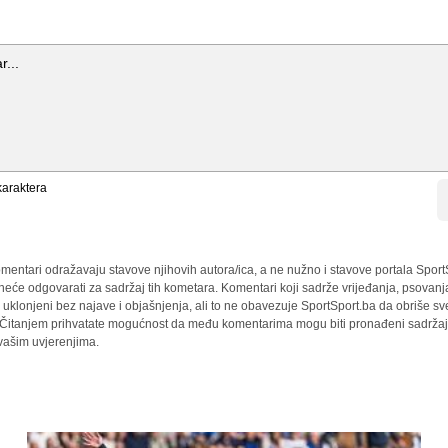
araktera
mentari odražavaju stavove njihovih autora/ica, a ne nužno i stavove portala Sport
 neće odgovarati za sadržaj tih kometara. Komentari koji sadrže vrijeđanja, psovanj
i uklonjeni bez najave i objašnjenja, ali to ne obavezuje SportSport.ba da obriše 
a. Čitanjem prihvatate mogućnost da među komentarima mogu biti pronađeni sadržaji
 vašim uvjerenjima.