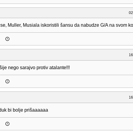
02
se, Muller, Musiala iskoristili šansu da nabudze G/A na svom k
16
šije nego sarajvo protiv atalante!!!
16
uk bi bolje prišaaaaaa