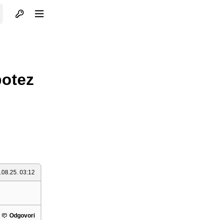
Otvori profil
Otvori meni
potez
.08.25. 03:12
Odgovori