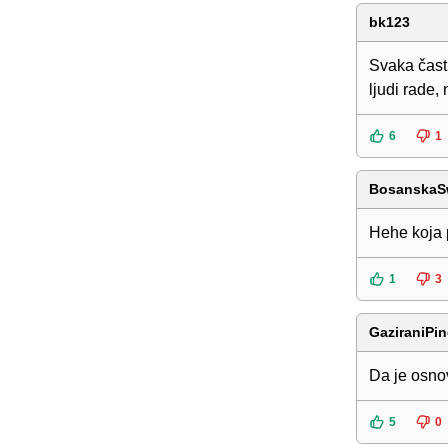
bk123
Svaka čast 
ljudi rade,
6
1
BosanskaS
Hehe koja p
1
3
GaziraniPi
Da je osnov
5
0