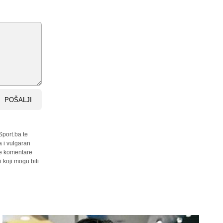
POŠALJI
Sport.ba te
a i vulgaran
sve komentare
 koji mogu biti