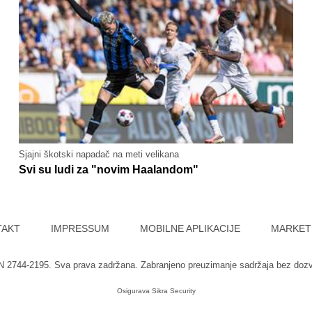
Sjajni škotski napadač na meti velikana
Svi su ludi za "novim Haalandom"
TAKT
IMPRESSUM
MOBILNE APLIKACIJE
MARKET
SN 2744-2195. Sva prava zadržana. Zabranjeno preuzimanje sadržaja bez doz
Osigurava
Sikra Security