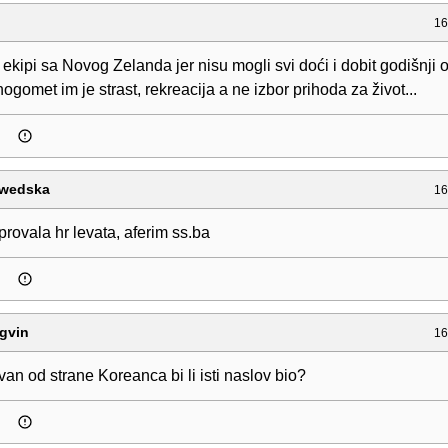
16
ekipi sa Novog Zelanda jer nisu mogli svi doći i dobit godišnji o
 nogomet im je strast, rekreacija a ne izbor prihoda za život...
wedska
16
rovala hr levata, aferim ss.ba
ngvin
16
an od strane Koreanca bi li isti naslov bio?