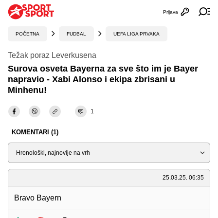
Prijava
Otvori profi
Ot
POČETNA
FUDBAL
UEFA LIGA PRVAKA
Težak poraz Leverkusena
Surova osveta Bayerna za sve što im je Bayer
napravio - Xabi Alonso i ekipa zbrisani u
Minhenu!
1
KOMENTARI (1)
Sortiraj
25.03.25. 06:35
Bravo Bayern