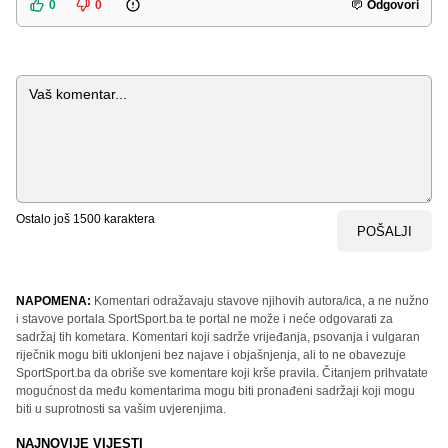
0
0
Odgovori
Komentar
Ostalo još
1500
karaktera
POŠALJI
NAPOMENA:
Komentari odražavaju stavove njihovih autora/ica, a ne nužno
i stavove portala SportSport.ba te portal ne može i neće odgovarati za
sadržaj tih kometara. Komentari koji sadrže vrijeđanja, psovanja i vulgaran
riječnik mogu biti uklonjeni bez najave i objašnjenja, ali to ne obavezuje
SportSport.ba da obriše sve komentare koji krše pravila. Čitanjem prihvatate
mogućnost da među komentarima mogu biti pronađeni sadržaji koji mogu
biti u suprotnosti sa vašim uvjerenjima.
NAJNOVIJE VIJESTI