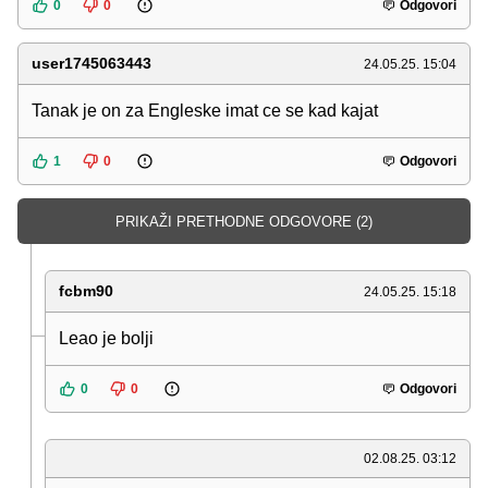
0
0
Odgovori
user1745063443
24.05.25. 15:04
Tanak je on za Engleske imat ce se kad kajat
1
0
Odgovori
PRIKAŽI PRETHODNE ODGOVORE (2)
fcbm90
24.05.25. 15:18
Leao je bolji
0
0
Odgovori
02.08.25. 03:12