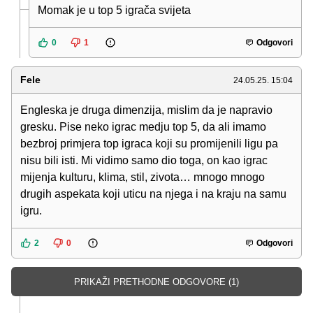
Momak je u top 5 igrača svijeta
0
1
Odgovori
Fele
24.05.25. 15:04
Engleska je druga dimenzija, mislim da je napravio
gresku. Pise neko igrac medju top 5, da ali imamo
bezbroj primjera top igraca koji su promijenili ligu pa
nisu bili isti. Mi vidimo samo dio toga, on kao igrac
mijenja kulturu, klima, stil, zivota… mnogo mnogo
drugih aspekata koji uticu na njega i na kraju na samu
igru.
2
0
Odgovori
PRIKAŽI PRETHODNE ODGOVORE (1)