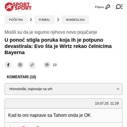
Prijava
Otvori profi
Ot
POČETNA
FUDBAL
BUNDESLIGA
Mislili su da je sigurno njihovo novo pojačanje
U ponoć stigla poruka koja ih je potpuno
devastirala: Evo šta je Wirtz rekao čelnicima
Bayerna
10
KOMENTARI (10)
Sortiraj
10.07.25. 11:29
Kad to oni naprave sa Tahom onda je OK