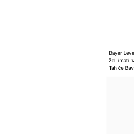
Bayer Lever
želi imati
Tah će Bava