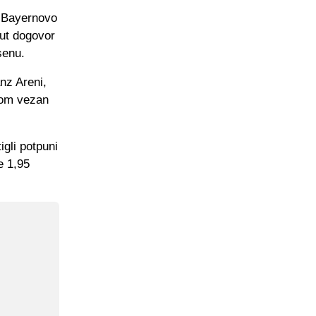
o Bayernovo
nut dogovor
senu.
anz Areni,
rom vezan
gli potpuni
e 1,95