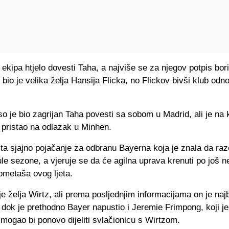
 ekipa htjelo dovesti Taha, a najviše se za njegov potpis bori
 bio je velika želja Hansija Flicka, no Flickov bivši klub odn
so je bio zagrijan Taha povesti sa sobom u Madrid, ali je na 
pristao na odlazak u Minhen.
ta sjajno pojačanje za odbranu Bayerna koja je znala da ra
e sezone, a vjeruje se da će agilna uprava krenuti po još n
ometaša ovog ljeta.
aje želja Wirtz, ali prema posljednjim informacijama on je naj
 dok je prethodno Bayer napustio i Jeremie Frimpong, koji je
mogao bi ponovo dijeliti svlačionicu s Wirtzom.