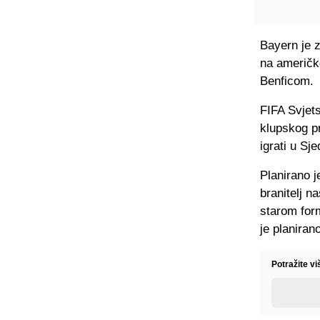
Bayern je z
na američk
Benficom.
FIFA Svjets
klupskog p
igrati u Sj
Planirano j
branitelj n
starom form
je planira
Potražite v