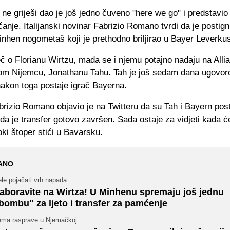
 ne griješi dao je još jedno čuveno "here we go" i predstavi
čanje. Italijanski novinar Fabrizio Romano tvrdi da je postig
inhen nogometaš koji je prethodno briljirao u Bayer Leverku
ječ o Florianu Wirtzu, mada se i njemu potajno nadaju na Alli
om Nijemcu, Jonathanu Tahu. Tah je još sedam dana ugovo
nakon toga postaje igrač Bayerna.
rizio Romano objavio je na Twitteru da su Tah i Bayern posti
da je transfer gotovo završen. Sada ostaje za vidjeti kada ć
ki štoper stići u Bavarsku.
ANO
le pojačati vrh napada
aboravite na Wirtza! U Minhenu spremaju još jednu
bombu" za ljeto i transfer za pamćenje
ema rasprave u Njemačkoj