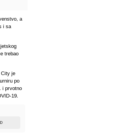
venstvo, a
 i sa
vjetskog
e trebao
City je
urniru po
 i prvotno
OVID-19.
ED