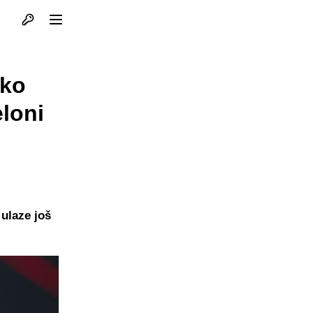
Otvori profil
Otvori meni
iko
loni
ulaze još