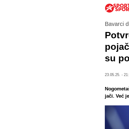
Bavarci d
Potvr
pojač
su po
23.05.25. - 21
Nogometaš
jači. Već 