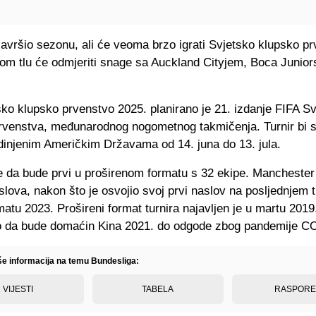
avršio sezonu, ali će veoma brzo igrati Svjetsko klupsko pr
om tlu će odmjeriti snage sa Auckland Cityjem, Boca Juniors
ko klupsko prvenstvo 2025. planirano je 21. izdanje FIFA S
rvenstva, međunarodnog nogometnog takmičenja. Turnir bi s
edinjenim Američkim Državama od 14. juna do 13. jula.
e da bude prvi u proširenom formatu s 32 ekipe. Manchester 
aslova, nakon što je osvojio svoj prvi naslov na posljednjem t
atu 2023. Prošireni format turnira najavljen je u martu 2019.
no da bude domaćin Kina 2021. do odgode zbog pandemije C
iše informacija na temu Bundesliga:
VIJESTI
TABELA
RASPOR