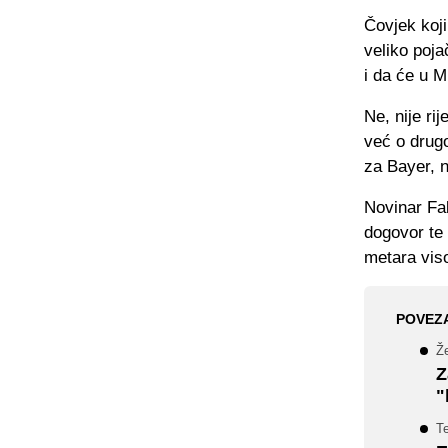
Čovjek koji
veliko poja
i da će u M
Ne, nije ri
već o drug
za Bayer, 
Novinar Fab
dogovor te 
metara viso
POVEZ
Že
Z
"
T