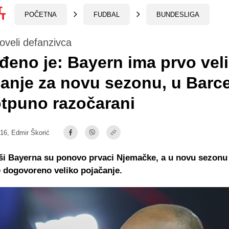
POČETNA
FUDBAL
BUNDESLIGA
oveli defanzivca
đeno je: Bayern ima prvo vel
anje za novu sezonu, u Barce
tpuno razočarani
:16,
Edmir Škorić
i Bayerna su ponovo prvaci Njemačke, a u novu sezonu 
je dogovoreno veliko pojačanje.