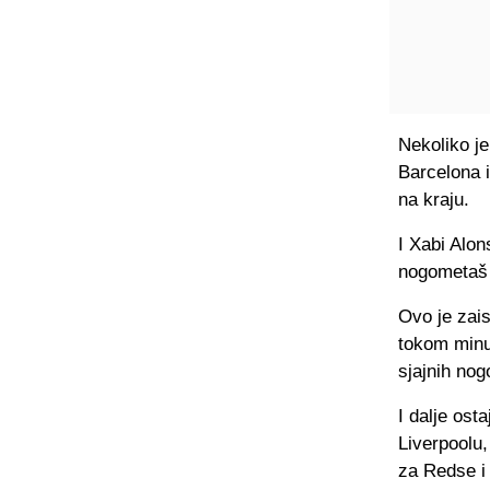
Nekoliko je
Barcelona i
na kraju.
I Xabi Alon
nogometaš 
Ovo je zais
tokom minul
sjajnih nog
I dalje ost
Liverpoolu,
za Redse i 