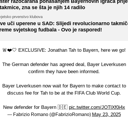
ster razočarana ponašanjem Bayernovih igrača prije
takmice, zna se šta je njih 14 radilo
vjetsko prvenstvo klubova
ve uči uperene u SAD: Slijedi revolucionarno takmič
reme svjetskog fudbala - Ovo je raspored!
🚨❤️🤍 EXCLUSIVE: Jonathan Tah to Bayern, here we go!
The German defender has agreed deal, Bayer Leverkusen
confirm they have been informed.
Bayer Leverkusen now wait for Bayern to make contact to
discuss fee for Tah to be at the FIFA Club World Cup.
New defender for Bayern 🇩🇪
pic.twitter.com/JOTlXf0i4x
May 23, 2025
— Fabrizio Romano (@FabrizioRomano)