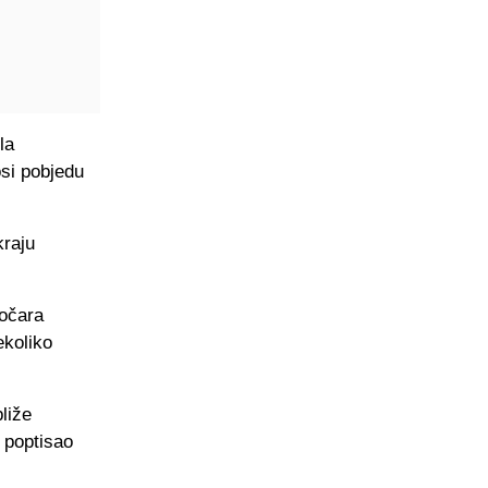
la
osi pobjedu
kraju
zočara
ekoliko
bliže
 poptisao