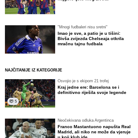
"Mnogi fudbaleri nisu sretni"
Imao je sve, a patio je u tišini:
Bivša zvijezda Chelseaja otkrila
mračnu tajnu fudbala
NAJČITANIJE IZ KATEGORIJE
Osvojio je s ekipom 21 trofej
Kraj jedne ere: Barcelona se i
definitivno riješila svoje legende
5
Neočekivana odluka Argentinca
Franco Mastantuono napušta Real
Madrid, ali niko ne može da vjeruje
u koji klub ide