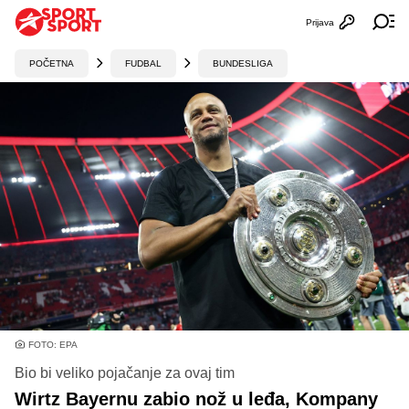
Prijava
Otvori profi
Ot
POČETNA
FUDBAL
BUNDESLIGA
FOTO: EPA
Bio bi veliko pojačanje za ovaj tim
Wirtz Bayernu zabio nož u leđa, Kompany