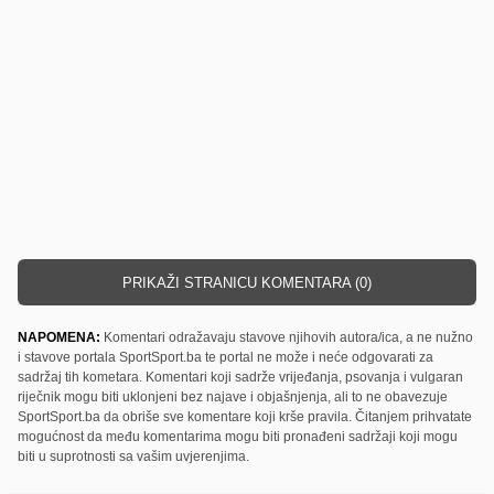
PRIKAŽI STRANICU KOMENTARA (0)
NAPOMENA:
Komentari odražavaju stavove njihovih autora/ica, a ne nužno
i stavove portala SportSport.ba te portal ne može i neće odgovarati za
sadržaj tih kometara. Komentari koji sadrže vrijeđanja, psovanja i vulgaran
riječnik mogu biti uklonjeni bez najave i objašnjenja, ali to ne obavezuje
SportSport.ba da obriše sve komentare koji krše pravila. Čitanjem prihvatate
mogućnost da među komentarima mogu biti pronađeni sadržaji koji mogu
biti u suprotnosti sa vašim uvjerenjima.