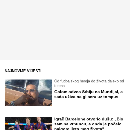
NAJNOVIJE VIJESTI
Od fudbalskog heroja do života daleko od
terena
Golom odveo Srbiju na Mundijal, a
sada uživa na gliseru uz tompus
Igrač Barcelone otvorio dušu: „Bio
sam na vrhuncu, a onda je počelo
najgore ljeto mog života“