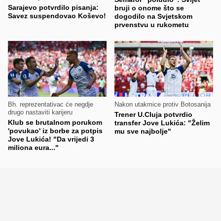
Sarajevo potvrdilo pisanja:
bruji o onome što se
Savez suspendovao Koševo!
dogodilo na Svjetskom
prvenstvu u rukometu
Bh. reprezentativac će negdje
Nakon utakmice protiv Botosanija
drugo nastaviti karijeru
Trener U.Cluja potvrdio
Klub se brutalnom porukom
transfer Jove Lukića: "Želim
'povukao' iz borbe za potpis
mu sve najbolje"
Jove Lukića! "Da vrijedi 3
miliona eura..."