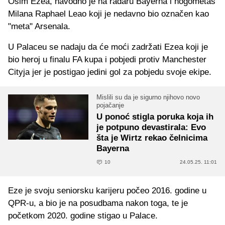
Osim Ezea, navodno je na radaru Bayerna i nogometaš
Milana Raphael Leao koji je nedavno bio označen kao
"meta" Arsenala.
U Palaceu se nadaju da će moći zadržati Ezea koji je
bio heroj u finalu FA kupa i pobjedi protiv Manchester
Cityja jer je postigao jedini gol za pobjedu svoje ekipe.
Mislili su da je sigurno njihovo novo
pojačanje
U ponoć stigla poruka koja ih
je potpuno devastirala: Evo
šta je Wirtz rekao čelnicima
Bayerna
10
24.05.25. 11:01
Eze je svoju seniorsku karijeru počeo 2016. godine u
QPR-u, a bio je na posudbama nakon toga, te je
početkom 2020. godine stigao u Palace.