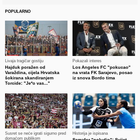
POPULARNO
Livaja tragičar gostiju
Pokazali interes
Hajduk poražen od
Los Angeles FC "pokucao"
Varaždina, cijela Hrvatska
na vrata FK Sarajevo, posao
šokirana skandiranjem
iz snova Bordo tima
Torcide: "Je*o vas..."
Susret se neće igrati sigurno pred
Historija je ispisana
domaćom publikom
Semafor "poludio": Svijet