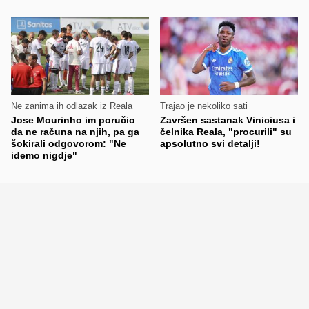
Ne zanima ih odlazak iz Reala
Trajao je nekoliko sati
Jose Mourinho im poručio
Završen sastanak Viniciusa i
da ne računa na njih, pa ga
čelnika Reala, "procurili" su
šokirali odgovorom: "Ne
apsolutno svi detalji!
idemo nigdje"