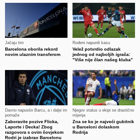
Jačaju tim
Rođeni napunili kasu
Barcelona oborila rekord
Velež potvrdio odlazak
novim ulaznim transferom
jednog od najboljih igrača:
"Više nije član našeg kluba"
Davno napustio Barcu, a i dalje im
Njegov status u ekipi se drastično
pomaže
mijenja
Zaboravite pozive Flicka,
Zna se ko je najveći gubitnik
Laporte i Decka! Zbog
u Barceloni dolaskom
razgovora s ovim čovjekom
Rodrija
Rodri je izabrao Barcelonu