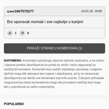
user1667575277
24.01.26. 19:08
Brz oporavak momak i sve najbolje u karijeri
1
0
PRIKAŽI STRANICU KOMENTARA (1)
NAPOMENA:
Komentari odražavaju stavove njihovih autora/ica, a ne nužno
i stavove portala SportSport.ba te portal ne može i neće odgovarati za
sadržaj tih kometara. Komentari koji sadrže vrijeđanja, psovanja i vulgaran
riječnik mogu biti uklonjeni bez najave i objašnjenja, ali to ne obavezuje
SportSport.ba da obriše sve komentare koji krše pravila. Čitanjem prihvatate
mogućnost da među komentarima mogu biti pronađeni sadržaji koji mogu
biti u suprotnosti sa vašim uvjerenjima.
POPULARNO