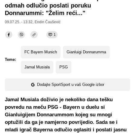
odmah odlučio poslati poruku
Donnarummi: "Želim reći..."
09.07.25. - 13:32,
Endin Čaušević
1
FC Bayern Munich
Gianluigi Donnarumma
Teme:
Jamal Musiala
PSG
Dodajte SportSport u vaš Google izbor
Jamal Musiala doživio je nekoliko dana tešku
povredu na meču PSG - Bayern u duelu si
Gianluigijem Donnarummom kojeg su mnogi
optužili da ga je namjerno povrijedio. Sada se i
mladi igrač Bayerna odlučio oglasiti i poslati jasnu