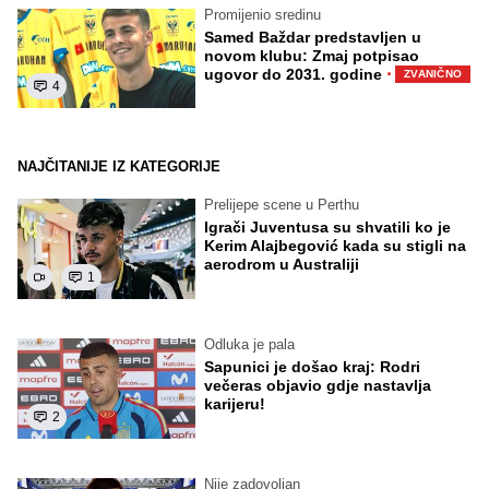
Promijenio sredinu
Samed Baždar predstavljen u
novom klubu: Zmaj potpisao
·
ugovor do 2031. godine
ZVANIČNO
4
NAJČITANIJE IZ KATEGORIJE
Prelijepe scene u Perthu
Igrači Juventusa su shvatili ko je
Kerim Alajbegović kada su stigli na
aerodrom u Australiji
1
Odluka je pala
Sapunici je došao kraj: Rodri
večeras objavio gdje nastavlja
karijeru!
2
Nije zadovoljan