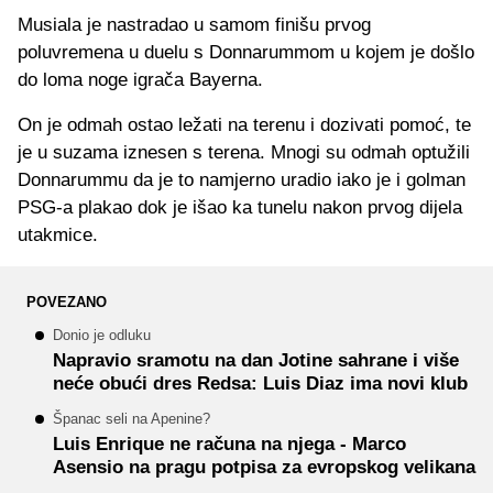
Musiala je nastradao u samom finišu prvog
poluvremena u duelu s Donnarummom u kojem je došlo
do loma noge igrača Bayerna.
On je odmah ostao ležati na terenu i dozivati pomoć, te
je u suzama iznesen s terena. Mnogi su odmah optužili
Donnarummu da je to namjerno uradio iako je i golman
PSG-a plakao dok je išao ka tunelu nakon prvog dijela
utakmice.
POVEZANO
Donio je odluku
Napravio sramotu na dan Jotine sahrane i više
neće obući dres Redsa: Luis Diaz ima novi klub
Španac seli na Apenine?
Luis Enrique ne računa na njega - Marco
Asensio na pragu potpisa za evropskog velikana