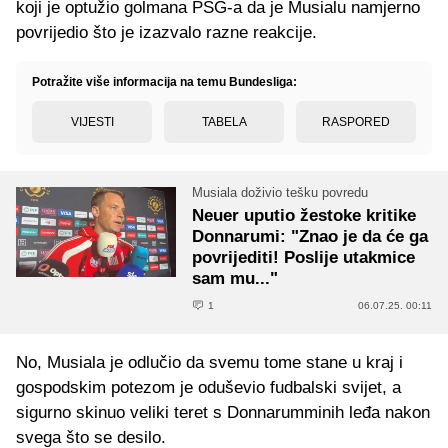
koji je optužio golmana PSG-a da je Musialu namjerno
povrijedio što je izazvalo razne reakcije.
Potražite više informacija na temu Bundesliga:
VIJESTI
TABELA
RASPORED
Musiala doživio tešku povredu
Neuer uputio žestoke kritike
Donnarumi: "Znao je da će ga
povrijediti! Poslije utakmice
sam mu..."
1
06.07.25. 00:11
No, Musiala je odlučio da svemu tome stane u kraj i
gospodskim potezom je oduševio fudbalski svijet, a
sigurno skinuo veliki teret s Donnarumminih leđa nakon
svega što se desilo.