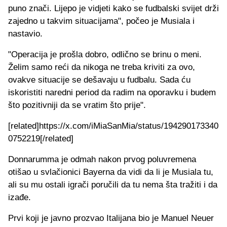
puno znači. Lijepo je vidjeti kako se fudbalski svijet drži
zajedno u takvim situacijama", počeo je Musiala i
nastavio.
"Operacija je prošla dobro, odlično se brinu o meni.
Želim samo reći da nikoga ne treba kriviti za ovo,
ovakve situacije se dešavaju u fudbalu. Sada ću
iskoristiti naredni period da radim na oporavku i budem
što pozitivniji da se vratim što prije".
[related]https://x.com/iMiaSanMia/status/194290173340
0752219[/related]
Donnarumma je odmah nakon prvog poluvremena
otišao u svlačionici Bayerna da vidi da li je Musiala tu,
ali su mu ostali igrači poručili da tu nema šta tražiti i da
izađe.
Prvi koji je javno prozvao Italijana bio je Manuel Neuer