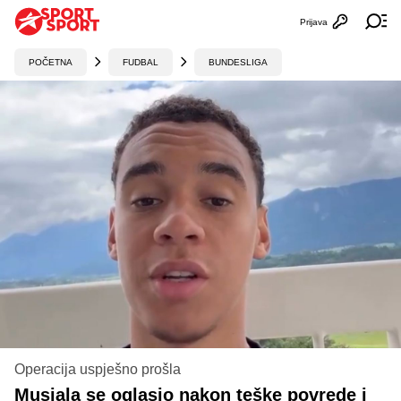
Prijava
Otvori profi
Ot
POČETNA
FUDBAL
BUNDESLIGA
Operacija uspješno prošla
Musiala se oglasio nakon teške povrede i