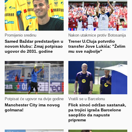
Promijenio sredinu
Nakon utakmice protiv Botosanija
Samed Baždar predstavljen u
Trener U.Cluja potvrdio
novom klubu: Zmaj potpisao
transfer Jove Lukića: "Želim
ugovor do 2031. godine
mu sve najbolje"
Potpisat će ugovor na dvije godine
Vratili se u Barcelonu
Manchester City ima novog
Flick sinoć održao sastanak,
golmana!
pa trojici igrača Barcelone
saopštio da napuste
pripreme