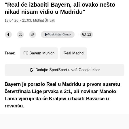
"Real će izbaciti Bayern, ali ovako nešto
nikad nisam vidio u Madridu"
13.04.26. - 21:03,
Midhat Šljivak
12
Poslušajte
članak
Teme:
FC Bayern Munich
Real Madrid
Dodajte SportSport u vaš Google izbor
Bayern je porazio Real u Madridu u prvom susretu
četvrtfinala Lige prvaka s 2:1, ali novinar Manolo
Lama vjeruje da će Kraljevi izbaciti Bavarce u
revanšu.