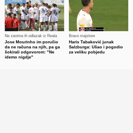
Ne zanima ih odlazak iz Reala
Bravo majstore
Jose Mourinho im poručio
Haris Tabaković junak
da ne računa na njih, pa ga
Salzburga: Ušao i pogodio
šokirali odgovorom: "Ne
za veliku pobjedu
idemo nigdje"