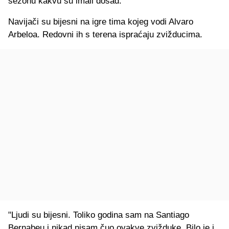
sezonu kakvu su imali dosad."
Navijači su bijesni na igre tima kojeg vodi Alvaro
Arbeloa. Redovni ih s terena ispraćaju zvižducima.
"Ljudi su bijesni. Toliko godina sam na Santiago
Bernabeu i nikad nisam čuo ovakve zvižduke. Bilo je i