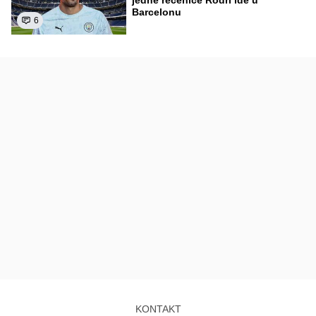
jedne rečenice Rodri ide u
Barcelonu
6
KONTAKT