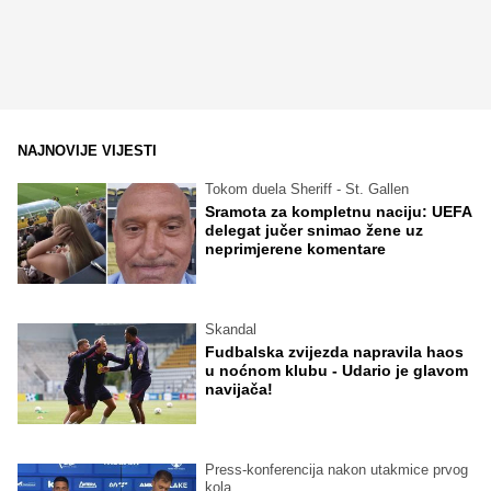
NAJNOVIJE VIJESTI
Tokom duela Sheriff - St. Gallen
Sramota za kompletnu naciju: UEFA
delegat jučer snimao žene uz
neprimjerene komentare
Skandal
Fudbalska zvijezda napravila haos
u noćnom klubu - Udario je glavom
navijača!
Press-konferencija nakon utakmice prvog
kola