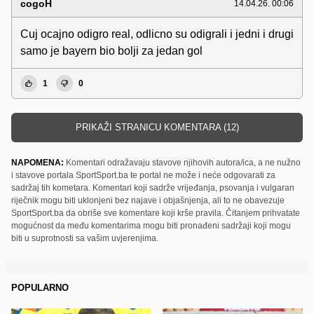
cogoH
14.04.26. 00:06
Cuj ocajno odigro real, odlicno su odigrali i jedni i drugi
samo je bayern bio bolji za jedan gol
1
0
PRIKAŽI STRANICU KOMENTARA (12)
NAPOMENA:
Komentari odražavaju stavove njihovih autora/ica, a ne nužno
i stavove portala SportSport.ba te portal ne može i neće odgovarati za
sadržaj tih kometara. Komentari koji sadrže vrijeđanja, psovanja i vulgaran
riječnik mogu biti uklonjeni bez najave i objašnjenja, ali to ne obavezuje
SportSport.ba da obriše sve komentare koji krše pravila. Čitanjem prihvatate
mogućnost da među komentarima mogu biti pronađeni sadržaji koji mogu
biti u suprotnosti sa vašim uvjerenjima.
POPULARNO