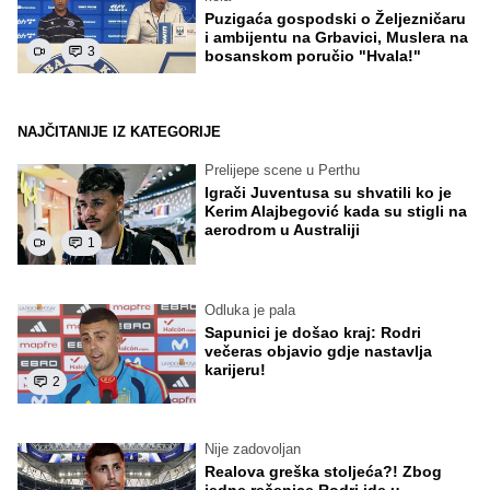
Puzigaća gospodski o Željezničaru
i ambijentu na Grbavici, Muslera na
3
bosanskom poručio "Hvala!"
NAJČITANIJE IZ KATEGORIJE
Prelijepe scene u Perthu
Igrači Juventusa su shvatili ko je
Kerim Alajbegović kada su stigli na
aerodrom u Australiji
1
Odluka je pala
Sapunici je došao kraj: Rodri
večeras objavio gdje nastavlja
karijeru!
2
Nije zadovoljan
Realova greška stoljeća?! Zbog