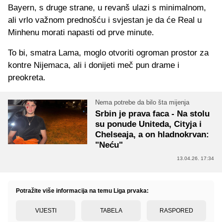
Bayern, s druge strane, u revanš ulazi s minimalnom,
ali vrlo važnom prednošću i svjestan je da će Real u
Minhenu morati napasti od prve minute.
To bi, smatra Lama, moglo otvoriti ogroman prostor za
kontre Nijemaca, ali i donijeti meč pun drame i
preokreta.
Nema potrebe da bilo šta mijenja
Srbin je prava faca - Na stolu
su ponude Uniteda, Cityja i
Chelseaja, a on hladnokrvan:
"Neću"
13.04.26. 17:34
Potražite više informacija na temu Liga prvaka:
VIJESTI
TABELA
RASPORED