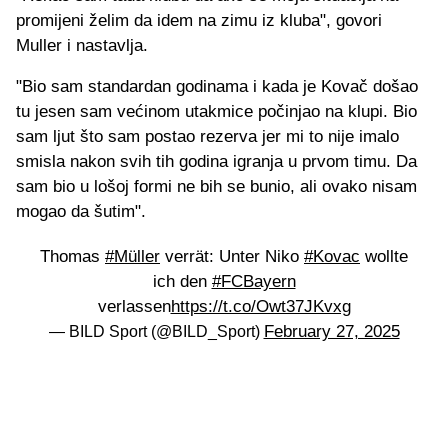
promijeni želim da idem na zimu iz kluba", govori
Muller i nastavlja.
"Bio sam standardan godinama i kada je Kovač došao
tu jesen sam većinom utakmice počinjao na klupi. Bio
sam ljut što sam postao rezerva jer mi to nije imalo
smisla nakon svih tih godina igranja u prvom timu. Da
sam bio u lošoj formi ne bih se bunio, ali ovako nisam
mogao da šutim".
Thomas
#Müller
verrät: Unter Niko
#Kovac
wollte
ich den
#FCBayern
verlassen
https://t.co/Owt37JKvxg
February 27, 2025
— BILD Sport (@BILD_Sport)