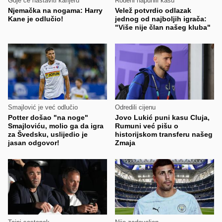
Gdje će nastaviti karijeru
Rođeni napunili kasu
Njemačka na nogama: Harry
Velež potvrdio odlazak
Kane je odlučio!
jednog od najboljih igrača:
"Više nije član našeg kluba"
Smajlović je već odlučio
Odredili cijenu
Potter došao "na noge"
Jovo Lukić puni kasu Cluja,
Smajloviću, molio ga da igra
Rumuni već pišu o
za Švedsku, uslijedio je
historijskom transferu našeg
jasan odgovor!
Zmaja