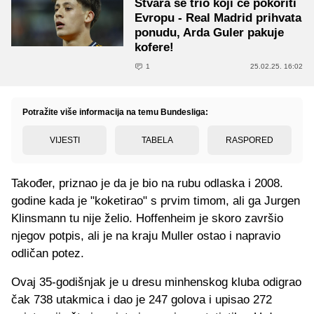
Stvara se trio koji će pokoriti
Evropu - Real Madrid prihvata
ponudu, Arda Guler pakuje
kofere!
1
25.02.25. 16:02
Potražite više informacija na temu Bundesliga:
VIJESTI
TABELA
RASPORED
Također, priznao je da je bio na rubu odlaska i 2008.
godine kada je "koketirao" s prvim timom, ali ga Jurgen
Klinsmann tu nije želio. Hoffenheim je skoro završio
njegov potpis, ali je na kraju Muller ostao i napravio
odličan potez.
Ovaj 35-godišnjak je u dresu minhenskog kluba odigrao
čak 738 utakmica i dao je 247 golova i upisao 272