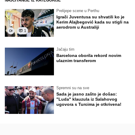
NAJČITANIJE IZ KATEGORIJE
Prelijepe scene u Perthu
Igrači Juventusa su shvatili ko je
Kerim Alajbegović kada su stigli na
aerodrom u Australiji
1
Jačaju tim
Barcelona oborila rekord novim
ulaznim transferom
Spremni su na sve
Sada je jasno zašto je došao:
"Luda" klauzula iz Salahovog
ugovora s Turcima je otkrivena!