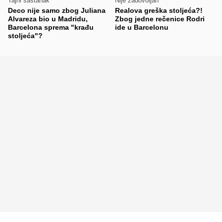
Tajni sastanak
Nije zadovoljan
Deco nije samo zbog Juliana
Realova greška stoljeća?!
Alvareza bio u Madridu,
Zbog jedne rečenice Rodri
Barcelona sprema "krađu
ide u Barcelonu
stoljeća"?