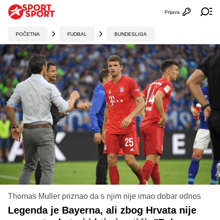
Prijava
Otvori profi
Ot
POČETNA
FUDBAL
BUNDESLIGA
Thomas Muller priznao da s njim nije imao dobar odnos
Legenda je Bayerna, ali zbog Hrvata nije