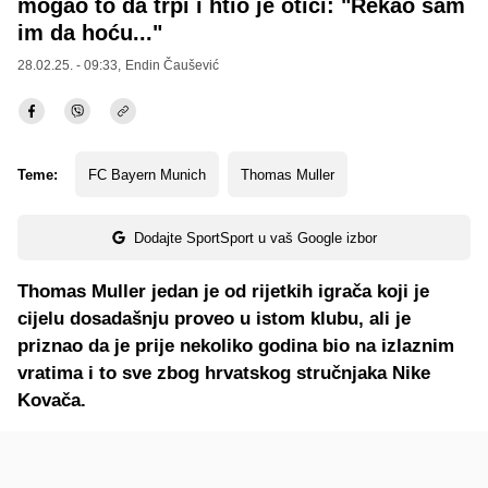
mogao to da trpi i htio je otići: "Rekao sam
im da hoću..."
28.02.25. - 09:33,
Endin Čaušević
Teme:
FC Bayern Munich
Thomas Muller
Dodajte SportSport u vaš Google izbor
Thomas Muller jedan je od rijetkih igrača koji je
cijelu dosadašnju proveo u istom klubu, ali je
priznao da je prije nekoliko godina bio na izlaznim
vratima i to sve zbog hrvatskog stručnjaka Nike
Kovača.