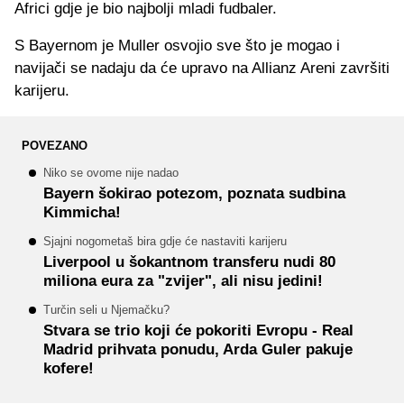
Africi gdje je bio najbolji mladi fudbaler.
S Bayernom je Muller osvojio sve što je mogao i
navijači se nadaju da će upravo na Allianz Areni završiti
karijeru.
POVEZANO
Niko se ovome nije nadao
Bayern šokirao potezom, poznata sudbina
Kimmicha!
Sjajni nogometaš bira gdje će nastaviti karijeru
Liverpool u šokantnom transferu nudi 80
miliona eura za "zvijer", ali nisu jedini!
Turčin seli u Njemačku?
Stvara se trio koji će pokoriti Evropu - Real
Madrid prihvata ponudu, Arda Guler pakuje
kofere!