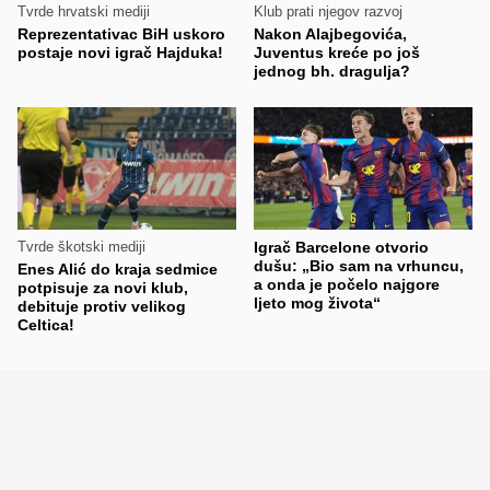
Tvrde hrvatski mediji
Klub prati njegov razvoj
Reprezentativac BiH uskoro
Nakon Alajbegovića,
postaje novi igrač Hajduka!
Juventus kreće po još
jednog bh. dragulja?
Tvrde škotski mediji
Igrač Barcelone otvorio
dušu: „Bio sam na vrhuncu,
Enes Alić do kraja sedmice
a onda je počelo najgore
potpisuje za novi klub,
ljeto mog života“
debituje protiv velikog
Celtica!