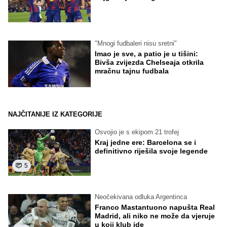
"Mnogi fudbaleri nisu sretni"
Imao je sve, a patio je u tišini:
Bivša zvijezda Chelseaja otkrila
mračnu tajnu fudbala
NAJČITANIJE IZ KATEGORIJE
Osvojio je s ekipom 21 trofej
Kraj jedne ere: Barcelona se i
definitivno riješila svoje legende
5
Neočekivana odluka Argentinca
Franco Mastantuono napušta Real
Madrid, ali niko ne može da vjeruje
u koji klub ide