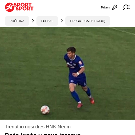
Prijava
Otvori profi
Ot
POČETNA
FUDBAL
DRUGA LIGA FBIH (JUG)
Trenutno nosi dres HNK Neum