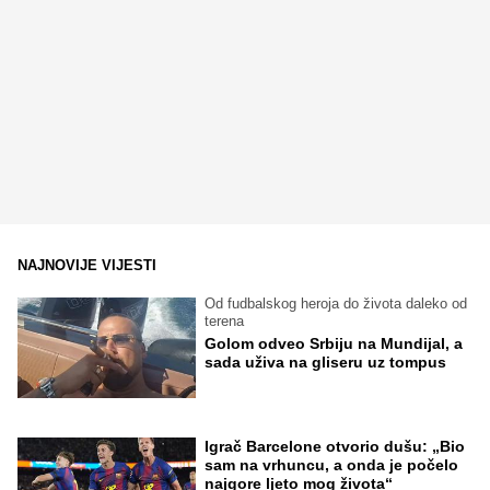
NAJNOVIJE VIJESTI
Od fudbalskog heroja do života daleko od
terena
Golom odveo Srbiju na Mundijal, a
sada uživa na gliseru uz tompus
Igrač Barcelone otvorio dušu: „Bio
sam na vrhuncu, a onda je počelo
najgore ljeto mog života“