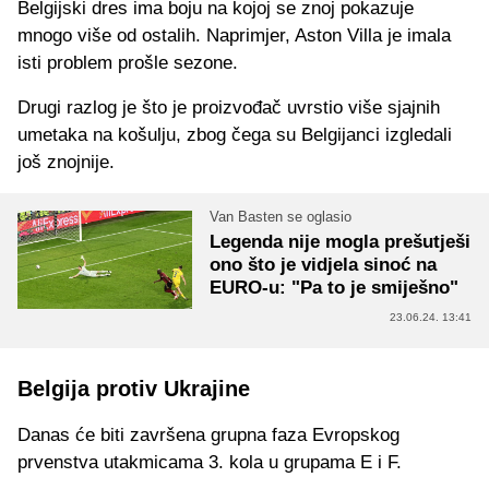
Belgijski dres ima boju na kojoj se znoj pokazuje
mnogo više od ostalih. Naprimjer, Aston Villa je imala
isti problem prošle sezone.
Drugi razlog je što je proizvođač uvrstio više sjajnih
umetaka na košulju, zbog čega su Belgijanci izgledali
još znojnije.
Van Basten se oglasio
Legenda nije mogla prešutješi
ono što je vidjela sinoć na
EURO-u: "Pa to je smiješno"
23.06.24. 13:41
Belgija protiv Ukrajine
Danas će biti završena grupna faza Evropskog
prvenstva utakmicama 3. kola u grupama E i F.