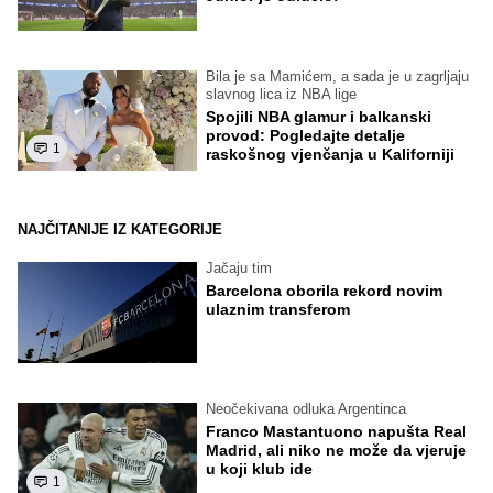
Bila je sa Mamićem, a sada je u zagrljaju
slavnog lica iz NBA lige
Spojili NBA glamur i balkanski
provod: Pogledajte detalje
1
raskošnog vjenčanja u Kaliforniji
NAJČITANIJE IZ KATEGORIJE
Jačaju tim
Barcelona oborila rekord novim
ulaznim transferom
Neočekivana odluka Argentinca
Franco Mastantuono napušta Real
Madrid, ali niko ne može da vjeruje
u koji klub ide
1