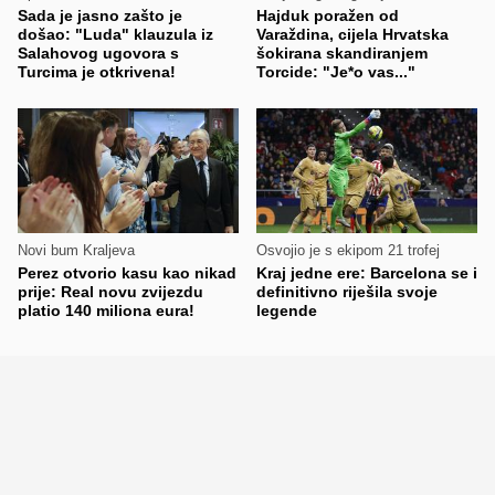
Sada je jasno zašto je
Hajduk poražen od
došao: "Luda" klauzula iz
Varaždina, cijela Hrvatska
Salahovog ugovora s
šokirana skandiranjem
Turcima je otkrivena!
Torcide: "Je*o vas..."
Novi bum Kraljeva
Osvojio je s ekipom 21 trofej
Perez otvorio kasu kao nikad
Kraj jedne ere: Barcelona se i
prije: Real novu zvijezdu
definitivno riješila svoje
platio 140 miliona eura!
legende