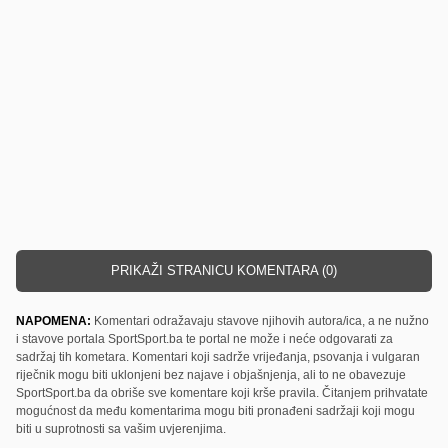
PRIKAŽI STRANICU KOMENTARA (0)
NAPOMENA:
Komentari odražavaju stavove njihovih autora/ica, a ne nužno
i stavove portala SportSport.ba te portal ne može i neće odgovarati za
sadržaj tih kometara. Komentari koji sadrže vrijeđanja, psovanja i vulgaran
riječnik mogu biti uklonjeni bez najave i objašnjenja, ali to ne obavezuje
SportSport.ba da obriše sve komentare koji krše pravila. Čitanjem prihvatate
mogućnost da među komentarima mogu biti pronađeni sadržaji koji mogu
biti u suprotnosti sa vašim uvjerenjima.