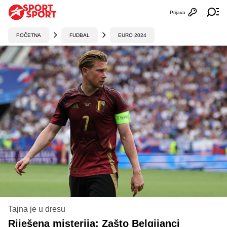
Prijava
Otvori profi
Ot
POČETNA
FUDBAL
EURO 2024
Tajna je u dresu
Riješena misterija: Zašto Belgijanci