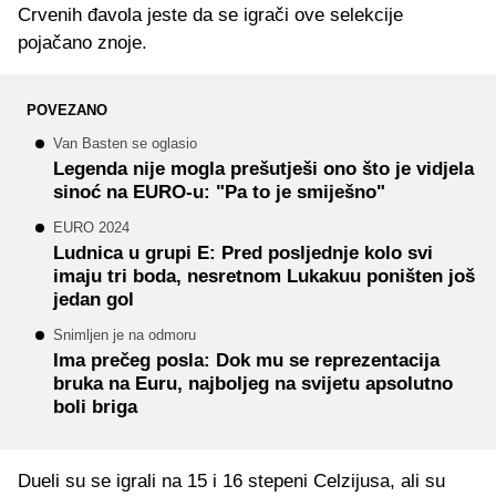
Crvenih đavola jeste da se igrači ove selekcije
pojačano znoje.
POVEZANO
Van Basten se oglasio
Legenda nije mogla prešutješi ono što je vidjela
sinoć na EURO-u: "Pa to je smiješno"
EURO 2024
Ludnica u grupi E: Pred posljednje kolo svi
imaju tri boda, nesretnom Lukakuu poništen još
jedan gol
Snimljen je na odmoru
Ima prečeg posla: Dok mu se reprezentacija
bruka na Euru, najboljeg na svijetu apsolutno
boli briga
Dueli su se igrali na 15 i 16 stepeni Celzijusa, ali su