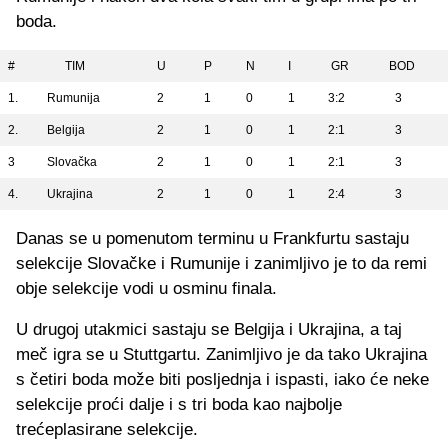
boda.
#
TIM
U
P
N
I
GR
BOD
1.
Rumunija
2
1
0
1
3:2
3
2.
Belgija
2
1
0
1
2:1
3
3
Slovačka
2
1
0
1
2:1
3
4.
Ukrajina
2
1
0
1
2:4
3
Danas se u pomenutom terminu u Frankfurtu sastaju
selekcije Slovačke i Rumunije i zanimljivo je to da remi
obje selekcije vodi u osminu finala.
U drugoj utakmici sastaju se Belgija i Ukrajina, a taj
meč igra se u Stuttgartu. Zanimljivo je da tako Ukrajina
s četiri boda može biti posljednja i ispasti, iako će neke
selekcije proći dalje i s tri boda kao najbolje
trećeplasirane selekcije.