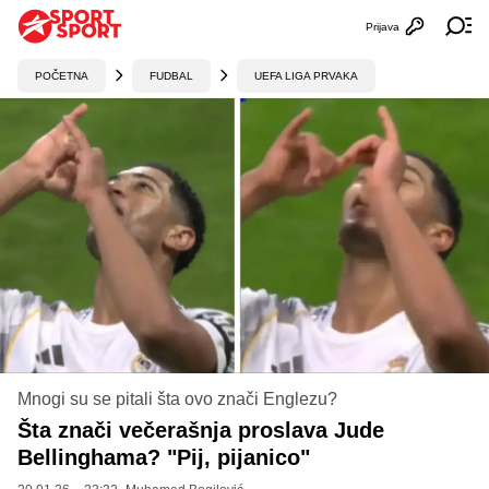
Prijava
Otvori profi
Ot
POČETNA
FUDBAL
UEFA LIGA PRVAKA
Mnogi su se pitali šta ovo znači Englezu?
Šta znači večerašnja proslava Jude
Bellinghama? "Pij, pijanico"