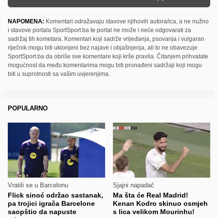
NAPOMENA:
Komentari odražavaju stavove njihovih autora/ica, a ne nužno
i stavove portala SportSport.ba te portal ne može i neće odgovarati za
sadržaj tih kometara. Komentari koji sadrže vrijeđanja, psovanja i vulgaran
riječnik mogu biti uklonjeni bez najave i objašnjenja, ali to ne obavezuje
SportSport.ba da obriše sve komentare koji krše pravila. Čitanjem prihvatate
mogućnost da među komentarima mogu biti pronađeni sadržaji koji mogu
biti u suprotnosti sa vašim uvjerenjima.
POPULARNO
Vratili se u Barcelonu
Sjajni napadač
Flick sinoć održao sastanak,
Ma šta će Real Madrid!
pa trojici igrača Barcelone
Kenan Kodro skinuo osmjeh
saopštio da napuste
s lica velikom Mourinhu!