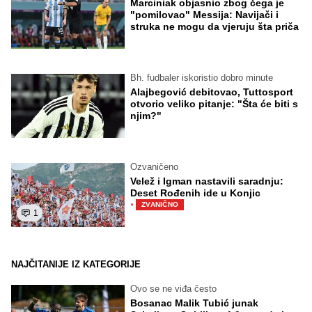
Marciniak objasnio zbog čega je
"pomilovao" Messija: Navijači i
struka ne mogu da vjeruju šta priča
Bh. fudbaler iskoristio dobro minute
Alajbegović debitovao, Tuttosport
otvorio veliko pitanje: "Šta će biti s
njim?"
Ozvaničeno
Velež i Igman nastavili saradnju:
Deset Rođenih ide u Konjic
·
ZVANIČNO
1
NAJČITANIJE IZ KATEGORIJE
Ovo se ne viđa često
Bosanac Malik Tubić junak