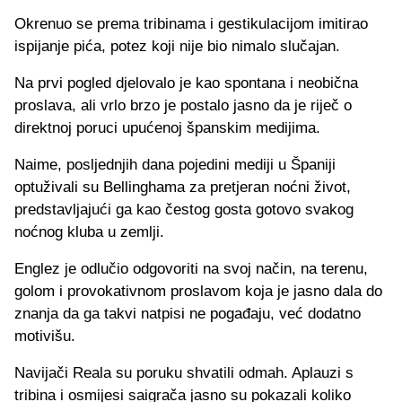
Okrenuo se prema tribinama i gestikulacijom imitirao
ispijanje pića, potez koji nije bio nimalo slučajan.
Na prvi pogled djelovalo je kao spontana i neobična
proslava, ali vrlo brzo je postalo jasno da je riječ o
direktnoj poruci upućenoj španskim medijima.
Naime, posljednjih dana pojedini mediji u Španiji
optuživali su Bellinghama za pretjeran noćni život,
predstavljajući ga kao čestog gosta gotovo svakog
noćnog kluba u zemlji.
Englez je odlučio odgovoriti na svoj način, na terenu,
golom i provokativnom proslavom koja je jasno dala do
znanja da ga takvi natpisi ne pogađaju, već dodatno
motivišu.
Navijači Reala su poruku shvatili odmah. Aplauzi s
tribina i osmijesi saigrača jasno su pokazali koliko