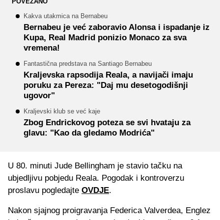
POVEZANO
Kakva utakmica na Bernabeu
Bernabeu je već zaboravio Alonsa i ispadanje iz
Kupa, Real Madrid ponizio Monaco za sva
vremena!
Fantastična predstava na Santiago Bernabeu
Kraljevska rapsodija Reala, a navijači imaju
poruku za Pereza: "Daj mu desetogodišnji
ugovor"
Kraljevski klub se već kaje
Zbog Endrickovog poteza se svi hvataju za
glavu: "Kao da gledamo Modrića"
U 80. minuti Jude Bellingham je stavio tačku na
ubjedljivu pobjedu Reala. Pogodak i kontroverzu
proslavu pogledajte
OVDJE
.
Nakon sjajnog proigravanja Federica Valverdea, Englez