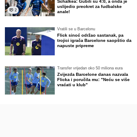
Schalkea: Gubili su 4:0, a onda je
uslijedio preokret za fudbalske
2
anale!
Vratili se u Barcelonu
Flick sinoć održao sastanak, pa
trojici igrača Barcelone saopštio da
napuste pripreme
Transfer vrijedan oko 50 miliona eura
Zvijezda Barcelone danas nazvala
Flicka i poručila mu: "Neću se više
vraćati u klub"