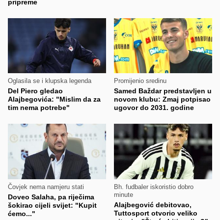
pripreme
Oglasila se i klupska legenda
Promijenio sredinu
Del Piero gledao
Samed Baždar predstavljen u
Alajbegovića: "Mislim da za
novom klubu: Zmaj potpisao
tim nema potrebe"
ugovor do 2031. godine
Čovjek nema namjeru stati
Bh. fudbaler iskoristio dobro
minute
Doveo Salaha, pa riječima
Alajbegović debitovao,
šokirao cijeli svijet: "Kupit
Tuttosport otvorio veliko
ćemo..."