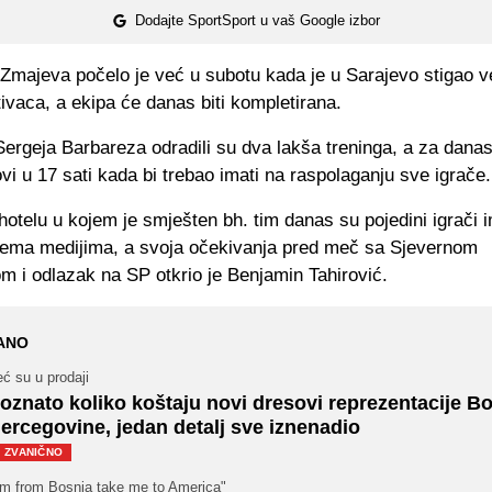
Dodajte SportSport u vaš Google izbor
Zmajeva počelo je već u subotu kada je u Sarajevo stigao v
ivaca, a ekipa će danas biti kompletirana.
Sergeja Barbareza odradili su dva lakša treninga, a za danas
i u 17 sati kada bi trebao imati na raspolaganju sve igrače.
hotelu u kojem je smješten bh. tim danas su pojedini igrači i
ema medijima, a svoja očekivanja pred meč sa Sjevernom
m i odlazak na SP otkrio je Benjamin Tahirović.
ANO
ć su u prodaji
oznato koliko koštaju novi dresovi reprezentacije Bo
ercegovine, jedan detalj sve iznenadio
ZVANIČNO
I'm from Bosnia take me to America"