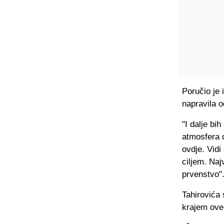
Poručio je 
napravila 
"I dalje bi
atmosfera d
ovdje. Vidi
ciljem. Na
prvenstvo"
Tahirovića 
krajem ove 