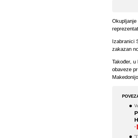
Okupljanje 
reprezentat
Izabranici 
zakazan nov
Također, u 
obaveze pr
Makedonijo
POVEZ
Ve
P
H
·
"