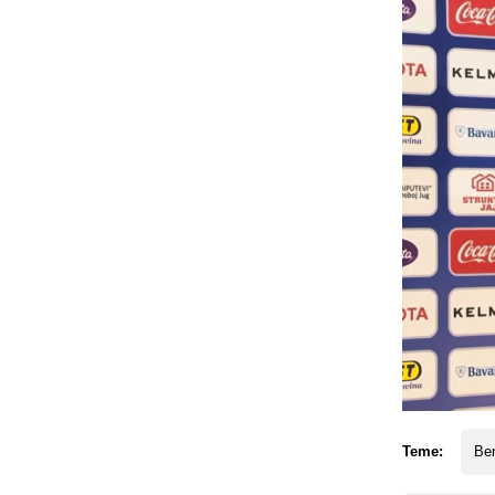
Teme:
Ben