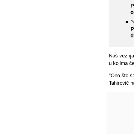
P
o
Po
P
d
Naš veznjak
u kojima će
"Ono što sa
Tahirović n