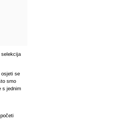
 selekcija
 osjeti se
 što smo
e s jednim
 početi