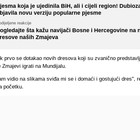
jesma koja je ujedinila BiH, ali i cijeli region! Dubioz
bjavila novu verziju popularne pjesme
dijeljene reakcije
ogledajte šta kažu navijači Bosne i Hercegovine na 
resove naših Zmajeva
 prvo se dotakao novih dresova koji su zvanično predstavlje
 Zmajevi igrati na Mundijalu.
m vidio na slikama sviđa mi se i domaći i gostujući dres", r
a početku.