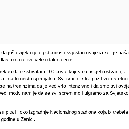
i da još uvijek nije u potpunosti svjestan uspjeha koji je naša
odlaskom na ovo veliko takmičenje.
h rekao da ne shvatam 100 posto koji smo uspjeh ostvarili, ali
a ima tu nešto specijalno. Svi smo ekstra pozitivni i sretni
 se na treninzima da je već vrlo intenzivno i da smo svi ovdj
jveći motiv nam je da se svi spremimo i uigramo za Svjetsko
.
su pitali i oko izgradnje Nacionalnog stadiona koja bi trebala
godine u Zenici.