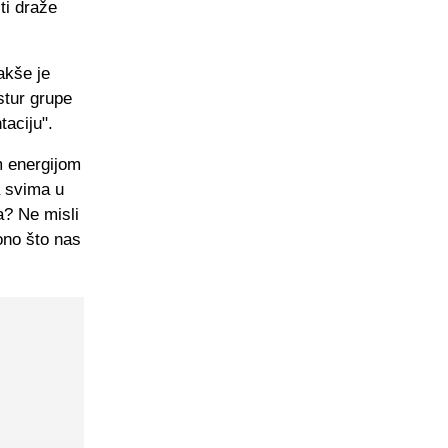
ti draže
akše je
ostur grupe
taciju".
m energijom
a svima u
a? Ne misli
ono što nas