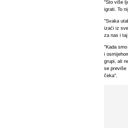
"Što više l
igrati. To n
"Svaka utak
izaći iz sv
za nas i ta
"Kada smo s
i osmijeho
grupi, ali
se previše
čeka".