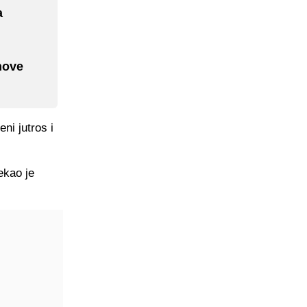
a
nove
ni jutros i
ekao je