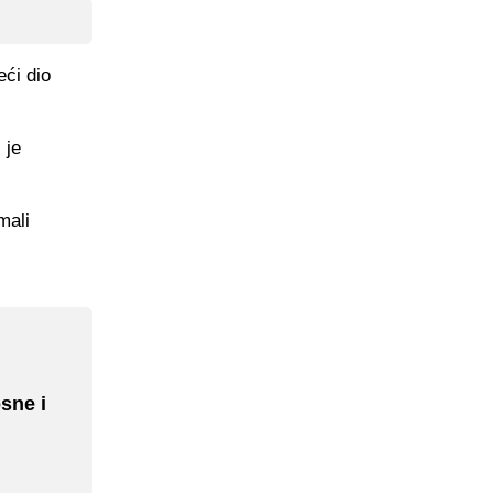
eći dio
 je
mali
sne i