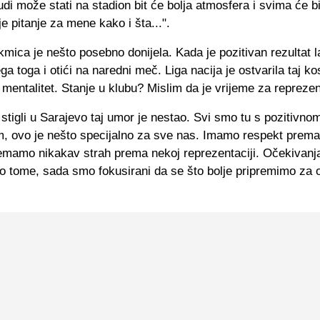
judi može stati na stadion bit će bolja atmosfera i svima će bi
ije pitanje za mene kako i šta...".
mica je nešto posebno donijela. Kada je pozitivan rezultat l
ega toga i otići na naredni meč. Liga nacija je ostvarila taj k
j mentalitet. Stanje u klubu? Mislim da je vrijeme za reprezen
tigli u Sarajevo taj umor je nestao. Svi smo tu s pozitivno
m, ovo je nešto specijalno za sve nas. Imamo respekt prem
 nemamo nikakav strah prema nekoj reprezentaciji. Očekivanj
 o tome, sada smo fokusirani da se što bolje pripremimo za 