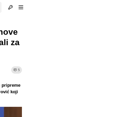
Otvori profil
Otvori meni
 nove
li za
5
u pripreme
ović koji