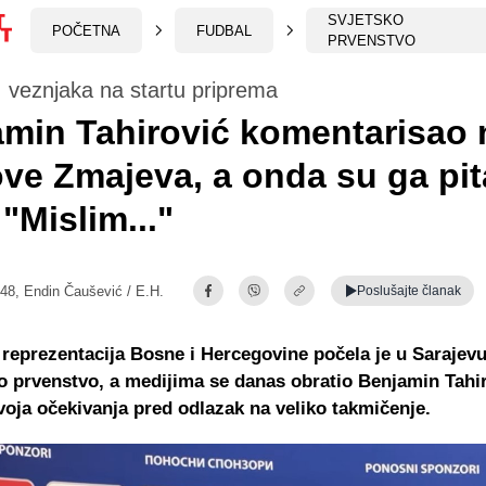
SVJETSKO
POČETNA
FUDBAL
PRVENSTVO
. veznjaka na startu priprema
min Tahirović komentarisao
ve Zmajeva, a onda su ga pita
 "Mislim..."
:48,
Endin Čaušević / E.H.
Poslušajte
članak
reprezentacija Bosne i Hercegovine počela je u Sarajev
o prvenstvo, a medijima se danas obratio Benjamin Tahir
svoja očekivanja pred odlazak na veliko takmičenje.