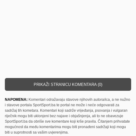
PRIKAŽI STRANICU KOMENTARA (0)
NAPOMENA:
Komentari odražavaju stavove njihovih autora/ica, a ne nužno
i stavove portala SportSport.ba te portal ne može i neće odgovarati za
sadržaj tih kometara. Komentari koji sadrže vrijeđanja, psovanja i vulgaran
riječnik mogu biti uklonjeni bez najave i objašnjenja, ali to ne obavezuje
SportSport.ba da obriše sve komentare koji krše pravila. Čitanjem prihvatate
mogućnost da među komentarima mogu biti pronađeni sadržaji koji mogu
biti u suprotnosti sa vašim uvjerenjima.