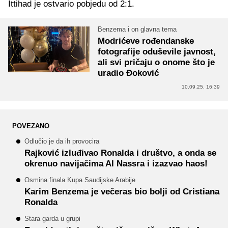
Ittihad je ostvario pobjedu od 2:1.
Benzema i on glavna tema
Modrićeve rođendanske
fotografije oduševile javnost,
ali svi pričaju o onome što je
uradio Đoković
10.09.25. 16:39
POVEZANO
Odlučio je da ih provocira
Rajković izluđivao Ronalda i društvo, a onda se
okrenuo navijačima Al Nassra i izazvao haos!
Osmina finala Kupa Saudijske Arabije
Karim Benzema je večeras bio bolji od Cristiana
Ronalda
Stara garda u grupi