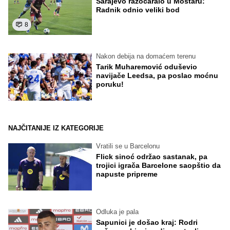
Sarajevo razočaralo u Mostaru:
Radnik odnio veliki bod
8
Nakon debija na domaćem terenu
Tarik Muharemović oduševio
navijače Leedsa, pa poslao moćnu
poruku!
NAJČITANIJE IZ KATEGORIJE
Vratili se u Barcelonu
Flick sinoć održao sastanak, pa
trojici igrača Barcelone saopštio da
napuste pripreme
Odluka je pala
Sapunici je došao kraj: Rodri