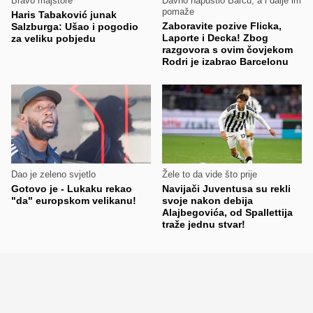
Bravo majstore
Davno napustio Barcu, a i dalje im
pomaže
Haris Tabaković junak
Zaboravite pozive Flicka,
Salzburga: Ušao i pogodio
Laporte i Decka! Zbog
za veliku pobjedu
razgovora s ovim čovjekom
Rodri je izabrao Barcelonu
Dao je zeleno svjetlo
Žele to da vide što prije
Gotovo je - Lukaku rekao
Navijači Juventusa su rekli
"da" europskom velikanu!
svoje nakon debija
Alajbegovića, od Spallettija
traže jednu stvar!