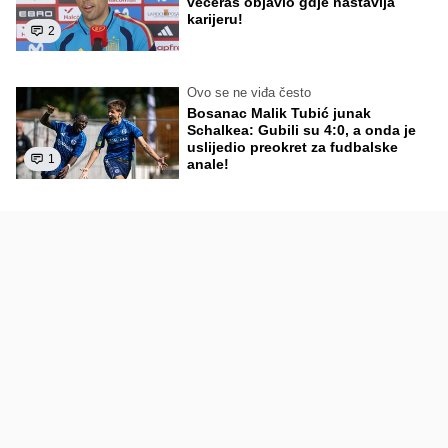
večeras objavio gdje nastavlja
karijeru!
2
Ovo se ne viđa često
Bosanac Malik Tubić junak
Schalkea: Gubili su 4:0, a onda je
uslijedio preokret za fudbalske
1
anale!