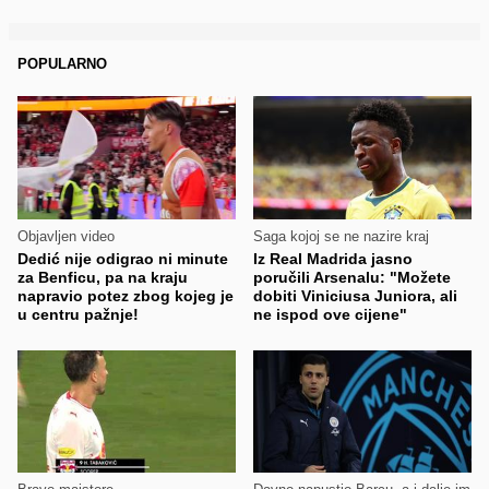
POPULARNO
Objavljen video
Saga kojoj se ne nazire kraj
Dedić nije odigrao ni minute
Iz Real Madrida jasno
za Benficu, pa na kraju
poručili Arsenalu: "Možete
napravio potez zbog kojeg je
dobiti Viniciusa Juniora, ali
u centru pažnje!
ne ispod ove cijene"