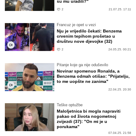
su mu uradili?"
2
21.07.25. 17:11
Francuz je opet u vezi
Nju je vrijedilo čekati: Benzema
crvenim tepihom prošetao u
društvu nove djevojke (32)
2
24.05.25. 00:21
Pitanje koje ga nije oduševilo
Novinar spomenuo Ronalda, a
Benzema odmah otišao: "Prijatelju,
to me uopšte ne zanima"
22.04.25. 20:30
Teške optužbe
Maloljetnica bi mogla napraviti
pakao od života nogometnoj
zvijezdi (37): "On mi je u
porukama"
07.04.25. 21:58