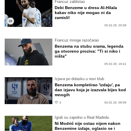
Francuz zablistao
Debi Benzeme u dresu Al-Hilala
kakav niko nije mogao ni da
zamisli!
05.02.26. 20:09
Francuz mnoge razočarao
Benzema na stubu srama, legenda
ga otvoreno proziva: "Ti si niko i
ništa"
05.02.26. 19:41
Izjava po dolasku u novi klub
Benzema kompletirao 'izdaju', pa
dao izjavu koja je izazvala bijes kod
mnogih
3
04.02.26. 09:09
Igrali su zajedno u Real Madridu
Ni Modrić nije ostao nijem nakon
Benzemine izdaje, oglasio se i