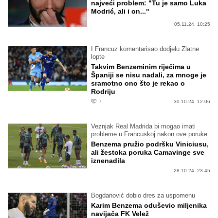
najveći problem: "Tu je samo Luka
Modrić, ali i on..."
05.11.24. 10:25
I Francuz komentarisao dodjelu Zlatne
lopte
Takvim Benzeminim riječima u
Španiji se nisu nadali, za mnoge je
sramotno ono što je rekao o
Rodriju
7
30.10.24. 12:06
Veznjak Real Madrida bi mogao imati
probleme u Francuskoj nakon ove poruke
Benzema pružio podršku Viniciusu,
ali žestoka poruka Camavinge sve
iznenadila
28.10.24. 23:45
Bogdanović dobio dres za uspomenu
Karim Benzema oduševio miljenika
navijača FK Velež