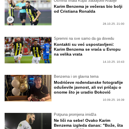
Osmina finala Kupa Saudijske Arabije
Karim Benzema je večeras bio bolji
od Cristiana Ronalda
28.10.25. 21:00
Spremni na sve samo da ga dovedu
Kontakti su već uspostavljeni:
Karim Benzema se vraća u Evropu
na velika vrata
14.10.25. 10:43
Benzema i on glavna tema
Modrićeve rođendanske fotografije
oduševile javnost, ali svi pričaju o
onome što je uradio Đoković
10.09.25. 16:39
Potpuna promjena imidža
Ne liči na sebe! Ovako Karim
Benzema izgleda danas: "Bože, šta