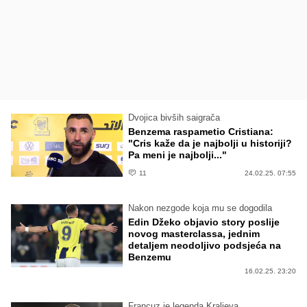
Dvojica bivših saigrača
Benzema raspametio Cristiana:
"Cris kaže da je najbolji u historiji?
Pa meni je najbolji..."
11
24.02.25. 07:55
Nakon nezgode koja mu se dogodila
Edin Džeko objavio story poslije
novog masterclassa, jednim
detaljem neodoljivo podsjeća na
Benzemu
16.02.25. 23:20
Francuz je legenda Kraljeva