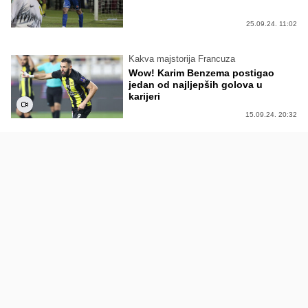
25.09.24. 11:02
Kakva majstorija Francuza
Wow! Karim Benzema postigao
jedan od najljepših golova u
karijeri
15.09.24. 20:32