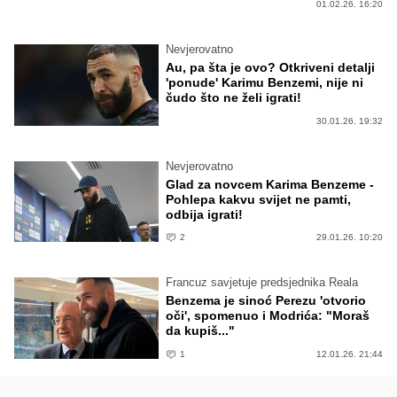
01.02.26. 16:20
Nevjerovatno
Au, pa šta je ovo? Otkriveni detalji
'ponude' Karimu Benzemi, nije ni
čudo što ne želi igrati!
30.01.26. 19:32
Nevjerovatno
Glad za novcem Karima Benzeme -
Pohlepa kakvu svijet ne pamti,
odbija igrati!
2
29.01.26. 10:20
Francuz savjetuje predsjednika Reala
Benzema je sinoć Perezu 'otvorio
oči', spomenuo i Modrića: "Moraš
da kupiš..."
1
12.01.26. 21:44