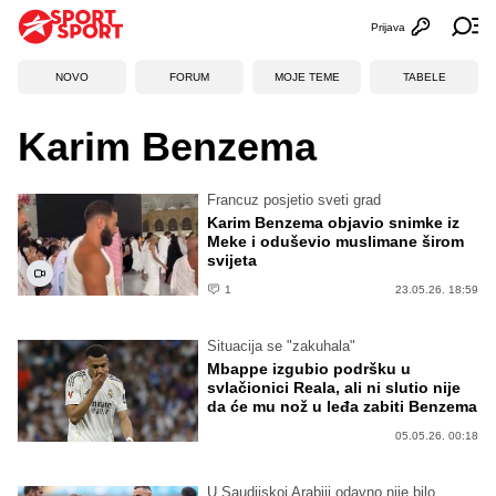
Prijava
Otvori profi
Ot
NOVO
FORUM
MOJE TEME
TABELE
Karim Benzema
Francuz posjetio sveti grad
Karim Benzema objavio snimke iz
Meke i oduševio muslimane širom
svijeta
1
23.05.26. 18:59
Situacija se "zakuhala"
Mbappe izgubio podršku u
svlačionici Reala, ali ni slutio nije
da će mu nož u leđa zabiti Benzema
05.05.26. 00:18
U Saudijskoj Arabiji odavno nije bilo