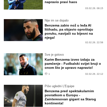
napravio pravi haos
03.02.26. 08:15
Nije im se dopalo
Benzema zabio nož u leđa Al
Ittihadu, pa objavio oproštaju
poruku, navijači su bijesni na
njega!
02.02.26. 22:58
Sve je gotovo
Karim Benzema izveo izdaju za
pamćenje - Fudbalski svijet bruji o
onom što je upravo napravio!
1
02.02.26. 22:12
Piše ugledni L'Equipe
Benzema pred spektakularnim
povratkom u Europu -
Zainteresovan gigant sa Starog
kontinenta!