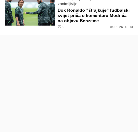
zanimljivije
Dok Ronaldo "štrajkuje" fudbalski
svijet priča o komentaru Modrića
na objavu Benzeme
2
06.02.26. 13:13