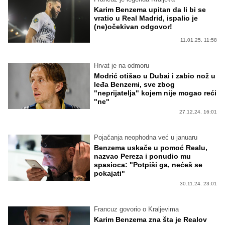
Karim Benzema upitan da li bi se
vratio u Real Madrid, ispalio je
(ne)očekivan odgovor!
11.01.25. 11:58
Hrvat je na odmoru
Modrić otišao u Dubai i zabio nož u
leđa Benzemi, sve zbog
"neprijatelja" kojem nije mogao reći
"ne"
27.12.24. 16:01
Pojačanja neophodna već u januaru
Benzema uskače u pomoć Realu,
nazvao Pereza i ponudio mu
spasioca: "Potpiši ga, nećeš se
pokajati"
30.11.24. 23:01
Francuz govorio o Kraljevima
Karim Benzema zna šta je Realov