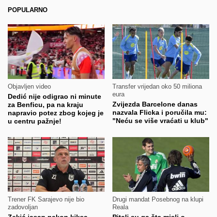
POPULARNO
Objavljen video
Transfer vrijedan oko 50 miliona
eura
Dedić nije odigrao ni minute
Zvijezda Barcelone danas
za Benficu, pa na kraju
nazvala Flicka i poručila mu:
napravio potez zbog kojeg je
"Neću se više vraćati u klub"
u centru pažnje!
Trener FK Sarajevo nije bio
Drugi mandat Posebnog na klupi
zadovoljan
Reala
Zekić jasan nakon kiksa
Pitali su ga šta misli o