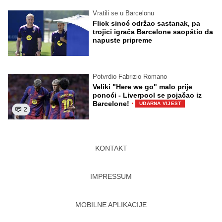
Vratili se u Barcelonu
Flick sinoć održao sastanak, pa
trojici igrača Barcelone saopštio da
napuste pripreme
Potvrdio Fabrizio Romano
Veliki "Here we go" malo prije
ponoći - Liverpool se pojačao iz
·
Barcelone!
UDARNA VIJEST
2
KONTAKT
IMPRESSUM
MOBILNE APLIKACIJE