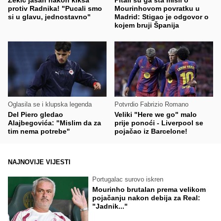
protiv Radnika! "Pucali smo
Mourinhovom povratku u
si u glavu, jednostavno"
Madrid: Stigao je odgovor o
kojem bruji Španija
Oglasila se i klupska legenda
Potvrdio Fabrizio Romano
Del Piero gledao
Veliki "Here we go" malo
Alajbegovića: "Mislim da za
prije ponoći - Liverpool se
tim nema potrebe"
pojačao iz Barcelone!
NAJNOVIJE VIJESTI
Portugalac surovo iskren
Mourinho brutalan prema velikom
pojačanju nakon debija za Real:
"Jadnik..."