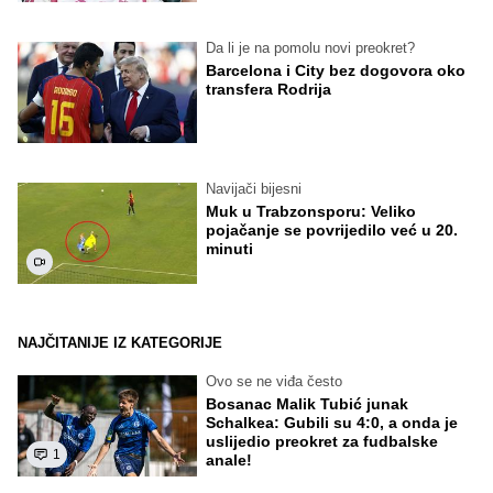
Da li je na pomolu novi preokret?
Barcelona i City bez dogovora oko
transfera Rodrija
Navijači bijesni
Muk u Trabzonsporu: Veliko
pojačanje se povrijedilo već u 20.
minuti
NAJČITANIJE IZ KATEGORIJE
Ovo se ne viđa često
Bosanac Malik Tubić junak
Schalkea: Gubili su 4:0, a onda je
uslijedio preokret za fudbalske
1
anale!