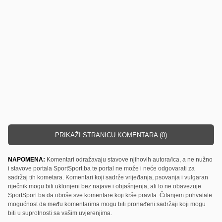
PRIKAŽI STRANICU KOMENTARA (0)
NAPOMENA:
Komentari odražavaju stavove njihovih autora/ica, a ne nužno
i stavove portala SportSport.ba te portal ne može i neće odgovarati za
sadržaj tih kometara. Komentari koji sadrže vrijeđanja, psovanja i vulgaran
riječnik mogu biti uklonjeni bez najave i objašnjenja, ali to ne obavezuje
SportSport.ba da obriše sve komentare koji krše pravila. Čitanjem prihvatate
mogućnost da među komentarima mogu biti pronađeni sadržaji koji mogu
biti u suprotnosti sa vašim uvjerenjima.