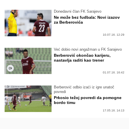
Donedavni član FK Sarajevo
Ne može bez fudbala: Novi izazov
za Berberovića
10.07.16. 12:29
Već dobio novi angažman u FK Sarajevo
Berberović okončao karijeru,
nastavlja raditi kao trener
01.07.16. 16:42
Berberović odbio izaći iz igre unatoč
povredi
Prkosio težoj povredi da pomogne
bordo timu
17.05.16. 14:13