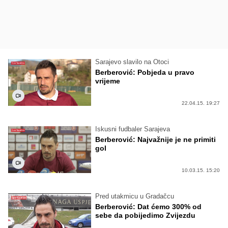
Sarajevo slavilo na Otoci
Berberović: Pobjeda u pravo
vrijeme
22.04.15. 19:27
Iskusni fudbaler Sarajeva
Berberović: Najvažnije je ne primiti
gol
10.03.15. 15:20
Pred utakmicu u Gradačcu
Berberović: Dat ćemo 300% od
sebe da pobijedimo Zvijezdu