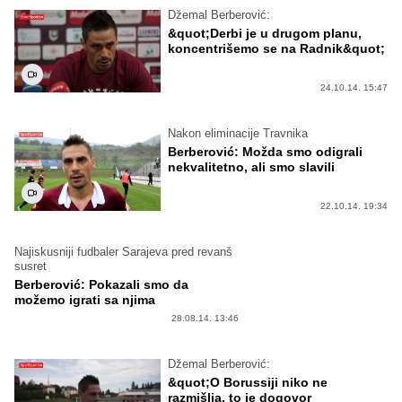
Džemal Berberović:
&quot;Derbi je u drugom planu,
koncentrišemo se na Radnik&quot;
24.10.14. 15:47
Nakon eliminacije Travnika
Berberović: Možda smo odigrali
nekvalitetno, ali smo slavili
22.10.14. 19:34
Najiskusniji fudbaler Sarajeva pred revanš
susret
Berberović: Pokazali smo da
možemo igrati sa njima
28.08.14. 13:46
Džemal Berberović:
&quot;O Borussiji niko ne
razmišlja, to je dogovor