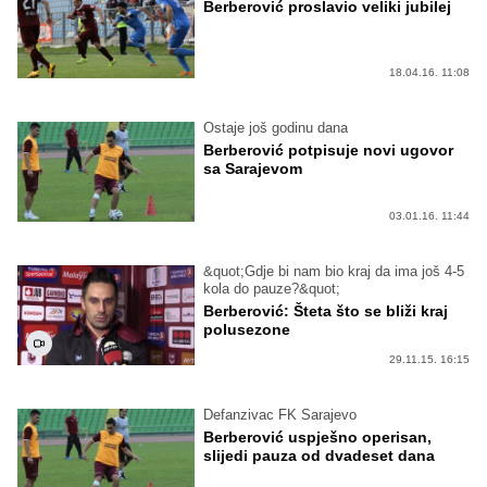
Berberović proslavio veliki jubilej
18.04.16. 11:08
Ostaje još godinu dana
Berberović potpisuje novi ugovor
sa Sarajevom
03.01.16. 11:44
&quot;Gdje bi nam bio kraj da ima još 4-5
kola do pauze?&quot;
Berberović: Šteta što se bliži kraj
polusezone
29.11.15. 16:15
Defanzivac FK Sarajevo
Berberović uspješno operisan,
slijedi pauza od dvadeset dana