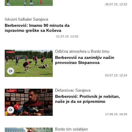
30.07.15. 13:22
Iskusni fudbaler Sarajeva
Berberović: Imamo 90 minuta da
ispravimo greške sa Koševa
21.07.15. 13:32
Odlična atmosfera u Bordo timu
Berberović na zanimljiv način
provocirao Stepanova
03.07.15. 12:24
Defanzivac Sarajeva
Berberović: Protivnik je nebitan,
naše je da se pripremimo
17.06.15. 18:26
Bordo tim oslabljen