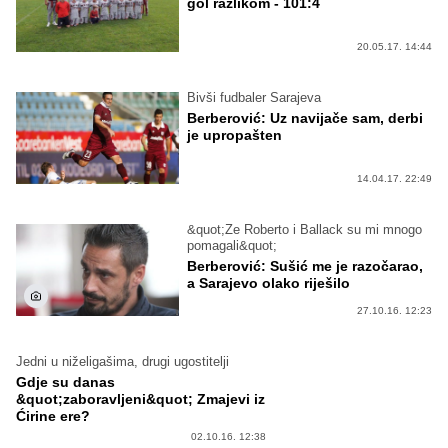
gol razlikom - 101:4
20.05.17. 14:44
Bivši fudbaler Sarajeva
Berberović: Uz navijače sam, derbi
je upropašten
14.04.17. 22:49
&quot;Ze Roberto i Ballack su mi mnogo
pomagali&quot;
Berberović: Sušić me je razočarao,
a Sarajevo olako riješilo
27.10.16. 12:23
Jedni u niželigašima, drugi ugostitelji
Gdje su danas
&quot;zaboravljeni&quot; Zmajevi iz
Ćirine ere?
02.10.16. 12:38