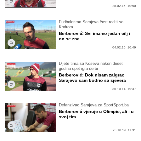
28.02.15. 10:50
Fudbalerima Sarajeva čast raditi sa
Kodrom
Berberović: Svi imamo jedan cilj i
on se zna
04.02.15. 10:49
Dijete tima sa Koševa nakon deset
godina opet igra derbi
Berberović: Dok nisam zaigrao
Sarajevo sam bodrio sa sjevera
30.10.14. 19:37
Defanzivac Sarajeva za SportSport.ba
Berberović vjeruje u Olimpic, ali i u
svoj tim
25.10.14. 11:31