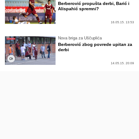
Berberović propušta derbi, Barić i
Alispahić spremni?
16.05.15. 13:53
Nova briga za Uščuplića
Berberović zbog povrede upitan za
derbi
14.05.15. 20:09