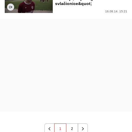
svlačionice&quot;
16.08.14. 15:21
1
2
Previous
Next