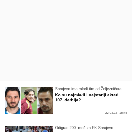
Sarajevo ima mlađi tim od Željezničara
Ko su najmlađi i najstariji akteri
107. derbija?
22.04.16. 18:45
Odigrao 200. meč za FK Sarajevo