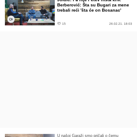
Berberović: Šta su Bugari za mene
trebali reći 'šta će on Bosanac'
15
26.02.21. 18:03
U našoj Garaži smo pričali o čemu