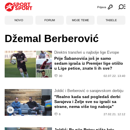
Prijava
Otvori profi
Ot
NOVO
FORUM
MOJE TEME
TABELE
Džemal Berberović
Direktni transferi u najbolje lige Evrope
Prije Šabanovića još je samo
sedam igrača iz Premijer lige otišlo
u Lige petice, znate li ih sve?
30
02.07.22. 13:40
Joldić i Berberović o sarajevskom derbiju
"Realno kada sad pogledaš derbi
Sarajeva i Želje sve su igrači sa
strane, nema više tog naboja"
6
27.02.21. 12:12
Joldić: Pa nije Petev ništa kriv.