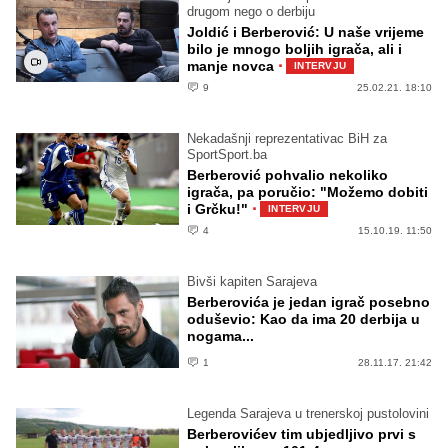
drugom nego o derbiju
Joldić i Berberović: U naše vrijeme
bilo je mnogo boljih igrača, ali i
·
manje novca
INTERVJU
9
25.02.21. 18:10
Nekadašnji reprezentativac BiH za
SportSport.ba
Berberović pohvalio nekoliko
igrača, pa poručio: "Možemo dobiti
·
i Grčku!"
INTERVJU
4
15.10.19. 11:50
Bivši kapiten Sarajeva
Berberovića je jedan igrač posebno
oduševio: Kao da ima 20 derbija u
nogama...
1
28.11.17. 21:42
Legenda Sarajeva u trenerskoj pustolovini
Berberovićev tim ubjedljivo prvi s