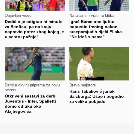
Objavljen video
Na izlaznim vratima kluba
Dedić nije odigrao ni minute
Igrač Barcelone ljutito
za Benficu, pa na kraju
napustio trening nakon
napravio potez zbog kojeg je
srceparajućih riječi Flicka:
u centru pažnje!
"Ne ideš s nama"
Derbi u okviru priprema za novu
Bravo majstore
sezonu
Haris Tabaković junak
Otkriveni sastavi za derbi
Salzburga: Ušao i pogodio
Juventus - Inter, Spalletti
za veliku pobjedu
donio odluku oko
Alajbegovića