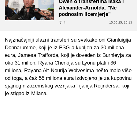
Owen o transferima Isaka i
Alexander-Arnolda: "Ne
podnosim licemjerje"
4
15.09.25. 15:13
Najznačajniji ulazni transferi su svakako oni Gianluigija
Donnarumme, koji je iz PSG-a kupljen za 30 miliona
eura, Jamesa Trafforda, koji je doveden iz Burnleyja za
oko 31 milion, Ryana Cherkija su Lyonu platili 36
miliona, Rayana Ait-Nourija Wolvesima nešto malo više
od toga, a čak 55 miliona eura izdvojeno je za kupovinu
sjajnog nizozemskog veznjaka Tijanija Reijndersa, koji
je stigao iz Milana.