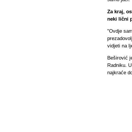
Za kraj, os
neki lični 
"Ovdje sam
prezadovol
vidjeti na 
Beširović j
Radniku. U
najkraće do