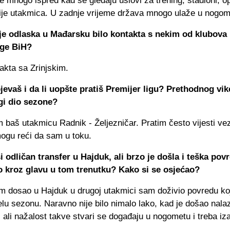
 mnogo ispred kad se gledaju uslovi za trening, stadioni, 
lije utakmica. U zadnje vrijeme država mnogo ulaže u nogom
rije odlaska u Mađarsku bilo kontakta s nekim od klubova 
ige BiH?
takta sa Zrinjskim.
jevaš i da li uopšte pratiš Premijer ligu? Prethodnog vik
gi dio sezone?
 baš utakmicu Radnik - Željezničar. Pratim često vijesti ve
mogu reći da sam u toku.
i odličan transfer u Hajduk, ali brzo je došla i teška povr
lo kroz glavu u tom trenutku? Kako si se osjećao?
m dosao u Hajduk u drugoj utakmici sam doživio povredu k
jelu sezonu. Naravno nije bilo nimalo lako, kad je došao nalaz
t, ali nažalost takve stvari se događaju u nogometu i treba iza