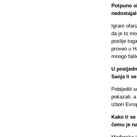
Potpuno si
nedostajal
Igram ofanz
da je to mo
poslije tog
proveo u H
mnogo fali
U posljedn
Sanja li se
Pobijedili 
pokazali, a
izbori Evro
Kako ti se
čemu je na