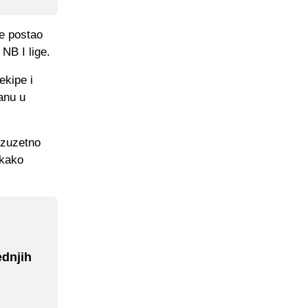
je postao
 NB I lige.
ekipe i
anu u
izuzetno
 kako
ednjih