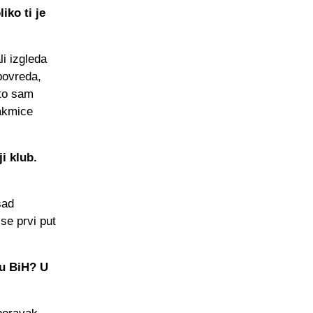
iko ti je
li izgleda
povreda,
što sam
akmice
i klub.
sad
se prvi put
gu BiH? U