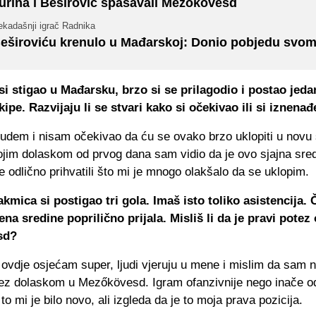
urina i Beširović spašavali Mezokovesd
ekadašnji igrač Radnika
eširoviću krenulo u Mađarskoj: Donio pobjedu svom
si stigao u Mađarsku, brzo si se prilagodio i postao jeda
kipe. Razvijaju li se stvari kako si očekivao ili si iznena
budem i nisam očekivao da ću se ovako brzo uklopiti u novu 
Mojim dolaskom od prvog dana sam vidio da je ovo sjajna sredi
 odlično prihvatili što mi je mnogo olakšalo da se uklopim.
kmica si postigao tri gola. Imaš isto toliko asistencija. 
ena sredine poprilično prijala. Misliš li da je pravi potez
sd?
ovdje osjećam super, ljudi vjeruju u mene i mislim da sam 
tez dolaskom u Mezőkövesd. Igram ofanzivnije nego inače 
to mi je bilo novo, ali izgleda da je to moja prava pozicija.