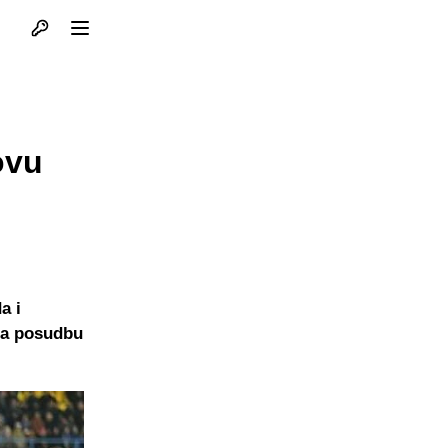
Otvori profil
Otvori meni
ovu
a i
 na posudbu