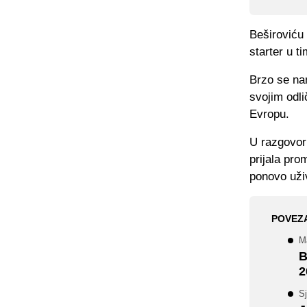
Beširoviću 
starter u t
Brzo se nam
svojim odl
Evropu.
U razgovo
prijala pro
ponovo uživ
POVEZ
M
B
2
Sj