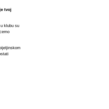
je tvoj
 u klubu su
 cemo
bijeljinskom
stati