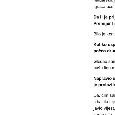
Mađarska je
igrača pos
Da li je p
Premijer l
Bilo je kon
Koliko usp
počeo dru
Gledao sam
našu ligu 
Napravio s
je prolazi
Da, čim sa
izbacila ci
javio vijes
samo jači.