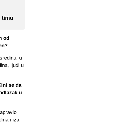
 timu
n od
đen?
sredinu, u
na, ljudi u
Čini se da
 odlazak u
napravio
odmah iza