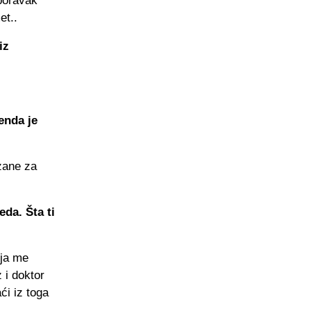
oporavak
et..
iz
enda je
zane za
eda. Šta ti
oja me
 i doktor
ći iz toga