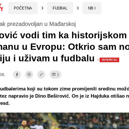
POČETNA
FUDBAL
NB I
jak prezadovoljan u Mađarskoj
ović vodi tim ka historijskom
manu u Evropu: Otkrio sam n
iju i uživam u fudbalu
·
INTERVJU
:08,
1
udbalerima koji su tokom zime promijenili sredinu možd
otez napravio je Dino Beširović. On je iz Hajduka otišao
esd.