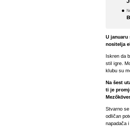
J
N
B
U januaru 
nositelja e
Iskren da 
stil igre. 
klubu su me
Na šest uta
ti je promj
Mezőköve
Stvarno se 
odličan po
napadača i 