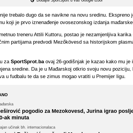
Dodajte SportSport u vaš Google izbor
nije trebalo dugo da se navikne na novu sredinu. Ekspreno 
imu koji je prvo iznenađenje ovosezonskog izdanja mađarske
etnuo treneru Attili Kuttoru, postao je nezamjenljiva karika 
ičnim partijama predvodi
Mezőkövesd sa historijskom plasm
ru za
SportSprot.ba
ovaj 26-godišnjak je kazao kako mu je 
mjena sredine. Da je u Mađarskoj otkrio svoju novu poziciju,
a u fudbalu te da se zimus mogao vratiti u Premijer ligu.
ANO
ađarska
eširović pogodio za Mezokovesd, Jurina igrao poslj
0-ak minuta
ajan učinak bh. internacionalaca