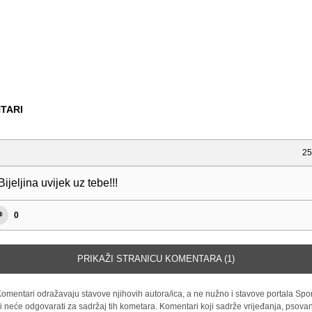
TARI
25
ijeljina uvijek uz tebe!!!
0
PRIKAŽI STRANICU KOMENTARA (1)
omentari odražavaju stavove njihovih autora/ica, a ne nužno i stavove portala Spor
i neće odgovarati za sadržaj tih kometara. Komentari koji sadrže vrijeđanja, psovan