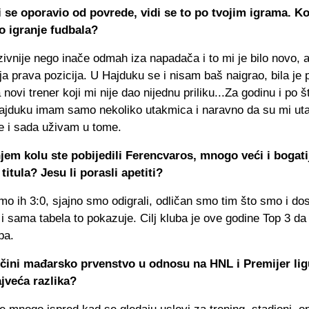
 se oporavio od povrede, vidi se to po tvojim igrama. Kol
o igranje fudbala?
ivnije nego inače odmah iza napadača i to mi je bilo novo, a
ja prava pozicija. U Hajduku se i nisam baš naigrao, bila je 
a novi trener koji mi nije dao nijednu priliku...Za godinu i po 
ajduku imam samo nekoliko utakmica i naravno da su mi ut
le i sada uživam u tome.
jem kolu ste pobijedili Ferencvaros, mnogo veći i bogatij
 titula? Jesu li porasli apetiti?
smo ih 3:0, sjajno smo odigrali, odličan smo tim što smo i do
 i sama tabela to pokazuje. Cilj kluba je ove godine Top 3 da 
pa.
 čini mađarsko prvenstvo u odnosu na HNL i Premijer li
jveća razlika?