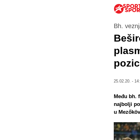
Bh. vezn
Bešir
plas
pozic
25.02.20. - 14
Među bh. f
najbolji p
u Mezőköv