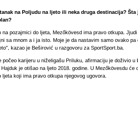
tanak na Poljudu na ljeto ili neka druga destinacija? Šta 
plan?
 na pozajmici do ljeta, Mezőkövesd ima pravo otkupa. Jjudi
jni sa mnom a i ja isto. Moje je da nastavim samo ovako pa
ljeto", kazao je Beširović u razgovoru za SportSport.ba.
e počeo karijeru u niželigašu Priluku, afirmaciju je doživio u 
 Hajduk je otišao na ljeto 2018. godine. U Mezőkövesdu će o
 ljeta koji ima pravo otkupa njegovog ugovora.