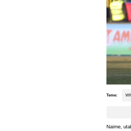
Teme:
WW
Naime, utak