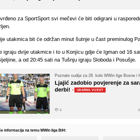
vrđeno za SportSport svi mečevi će biti odigrani u rasporedu
ljen.
ije utakmica bit će održan minut šutnje u čast preminulog P
 igraju dvije utakmice i to u Konjicu gdje će Igman od 16 sat
ijeljine, a od 20:45 sati na Tušnju igraju Sloboda i Posušje.
Poznate sudije za 28. kolo WWin lige Bosne i
Ljajić zadobio povjerenje za sar
derbi!
·
UDARNA VIJEST
2
2
iše informacija na temu WWin liga BiH: