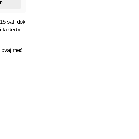
ED
 15 sati dok
čki derbi
a ovaj meč