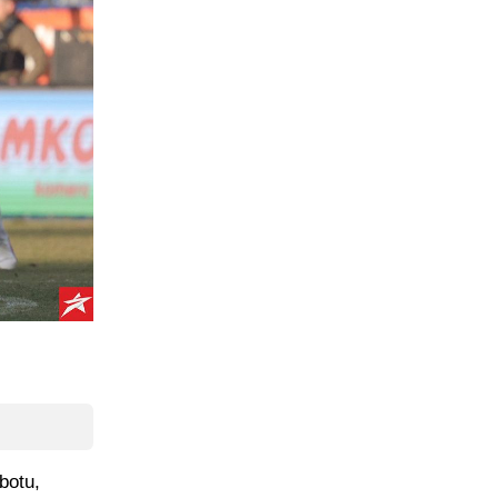
botu,