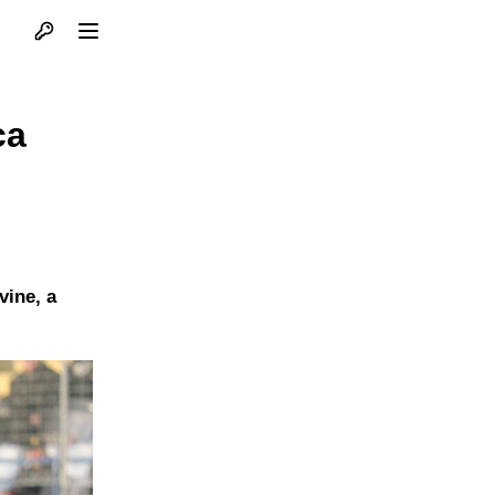
Otvori profil
Otvori meni
ca
vine, a