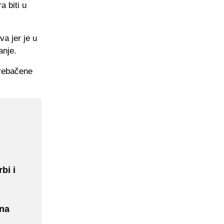
a biti u
a jer je u
anje.
prebačene
bi i
 na