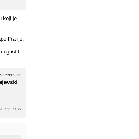
 koji je
ape Franje.
i ugostiti
 Hercegovine
ajevski
4.04.25. 11:15