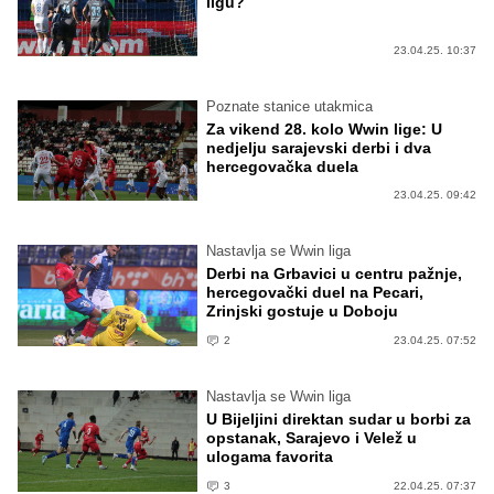
ligu?
23.04.25. 10:37
Poznate stanice utakmica
Za vikend 28. kolo Wwin lige: U
nedjelju sarajevski derbi i dva
hercegovačka duela
23.04.25. 09:42
Nastavlja se Wwin liga
Derbi na Grbavici u centru pažnje,
hercegovački duel na Pecari,
Zrinjski gostuje u Doboju
2
23.04.25. 07:52
Nastavlja se Wwin liga
U Bijeljini direktan sudar u borbi za
opstanak, Sarajevo i Velež u
ulogama favorita
3
22.04.25. 07:37