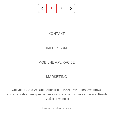
1
2
Previous
Next
KONTAKT
IMPRESSUM
MOBILNE APLIKACIJE
MARKETING
Copyright 2008-26. SportSport d.o.o. ISSN 2744-2195. Sva prava
zadržana. Zabranjeno preuzimanje sadržaja bez dozvole izdavača.
Pravila
o zaštiti privatnosti.
Osigurava
Sikra Security