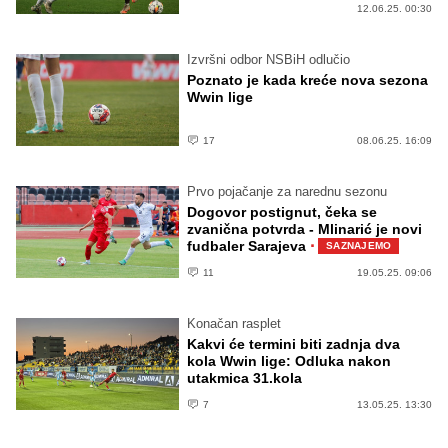
12.06.25. 00:30
Izvršni odbor NSBiH odlučio
Poznato je kada kreće nova sezona
Wwin lige
17
08.06.25. 16:09
Prvo pojačanje za narednu sezonu
Dogovor postignut, čeka se
zvanična potvrda - Mlinarić je novi
·
fudbaler Sarajeva
SAZNAJEMO
11
19.05.25. 09:06
Konačan rasplet
Kakvi će termini biti zadnja dva
kola Wwin lige: Odluka nakon
utakmica 31.kola
7
13.05.25. 13:30