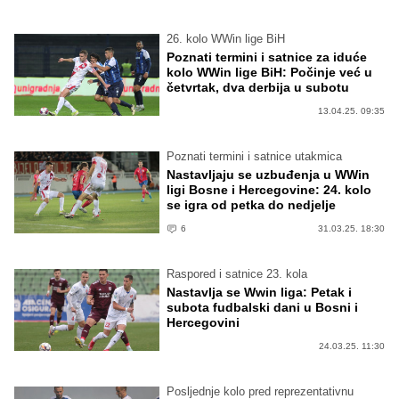
26. kolo WWin lige BiH
Poznati termini i satnice za iduće
kolo WWin lige BiH: Počinje već u
četvrtak, dva derbija u subotu
13.04.25. 09:35
Poznati termini i satnice utakmica
Nastavljaju se uzbuđenja u WWin
ligi Bosne i Hercegovine: 24. kolo
se igra od petka do nedjelje
6
31.03.25. 18:30
Raspored i satnice 23. kola
Nastavlja se Wwin liga: Petak i
subota fudbalski dani u Bosni i
Hercegovini
24.03.25. 11:30
Posljednje kolo pred reprezentativnu