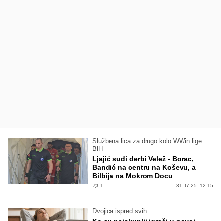
Službena lica za drugo kolo WWin lige
BiH
Ljajić sudi derbi Velež - Borac,
Bandić na centru na Koševu, a
Bilbija na Mokrom Docu
1
31.07.25. 12:15
Dvojica ispred svih