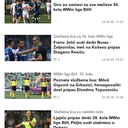
Ovo su sastavi za sve mečeve 34.
kola WWin lige BiH!
16.05.26. 17:20
Službena lica za 34. kolo WWin lige
Frano Jelić sudi derbi Borac -
Željezničar, meč na Koševu pripao
Draganu Kesiću
3
14.05.26. 14:37
WWin liga BiH, 33. kolo
Poznata službena lica: Miloš
Gigović na Grbavici, hercegovački
duel pripao Elvedinu Topuzoviću
1
07.05.26. 17:38
Službena lica za naredno kolo
Ljajiću pripao derbi 29. kola WWin
lige BiH, Peljto sudi utakmicu u
Doboju