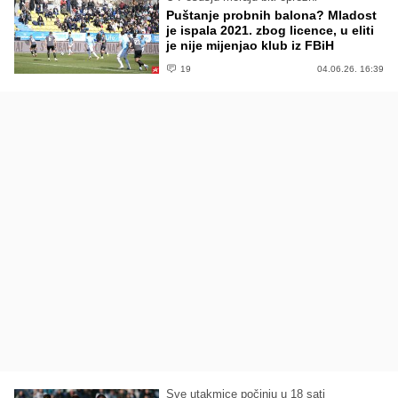
Puštanje probnih balona? Mladost
je ispala 2021. zbog licence, u eliti
je nije mijenjao klub iz FBiH
19
04.06.26. 16:39
Sve utakmice počinju u 18 sati