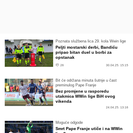
Poznata službena lica 29. kola Wwin lige
Peljti mostarski derbi, Bandiću
pripao bitan duel u borbi za
opstanak
26
30.04.25. 15:15
Bit će održana minuta šutnje u čast
preminulog Pape Franje
Bez promjene u rasporedu
utakmica WWin lige BiH ovog
vikenda
24.04.25. 13:16
Moguće odgode
Smrt Pape Franje utiče i na WWin