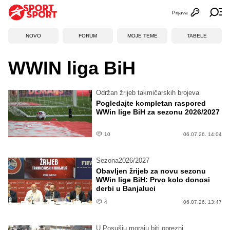
Prijava
Otvori profi
Ot
NOVO
FORUM
MOJE TEME
TABELE
WWIN liga BiH
Održan žrijeb takmičarskih brojeva
Pogledajte kompletan raspored
WWin lige BiH za sezonu 2026/2027
10
06.07.26. 14:04
Sezona2026/2027
Obavljen žrijeb za novu sezonu
WWin lige BiH: Prvo kolo donosi
derbi u Banjaluci
4
06.07.26. 13:47
U Posušju moraju biti oprezni