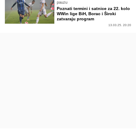
pauzu
Poznati termini i satnice za 22. kolo
WWin lige BiH, Borac i Široki
zatvaraju program
13.03.25. 20:20