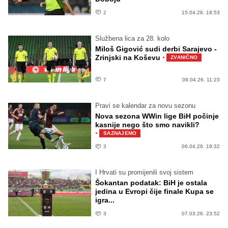
2
15.04.26. 18:53
Službena lica za 28. kolo
Miloš Gigović sudi derbi Sarajevo -
·
Zrinjski na Koševu
ZVANIČNO
7
09.04.26. 11:23
Pravi se kalendar za novu sezonu
Nova sezona WWin lige BiH počinje
kasnije nego što smo navikli?
·
SAZNAJEMO
3
06.04.26. 19:32
I Hrvati su promijenili svoj sistem
Šokantan podatak: BiH je ostala
jedina u Evropi čije finale Kupa se
igra...
3
07.03.26. 23:52