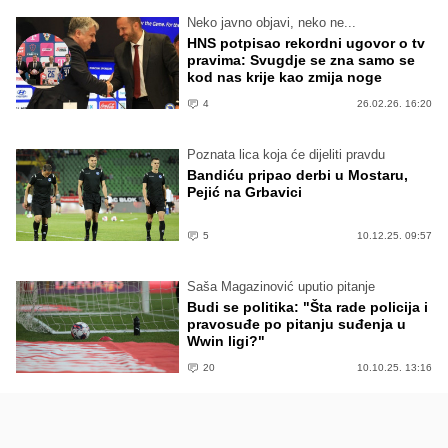
Neko javno objavi, neko ne...
HNS potpisao rekordni ugovor o tv
pravima: Svugdje se zna samo se
kod nas krije kao zmija noge
4
26.02.26. 16:20
Poznata lica koja će dijeliti pravdu
Bandiću pripao derbi u Mostaru,
Pejić na Grbavici
5
10.12.25. 09:57
Saša Magazinović uputio pitanje
Budi se politika: "Šta rade policija i
pravosuđe po pitanju suđenja u
Wwin ligi?"
20
10.10.25. 13:16