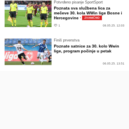
Potvrđeno pisanje SportSport
Poznata sva službena lica za
mečeve 30. kola WWin lige Bosne i
·
Hercegovine
ZVANIČNO
1
08.05.25. 12:03
Finiš prvenstva
Poznate satnice za 30. kolo Wwin
lige, program počinje u petak
06.05.25. 13:51