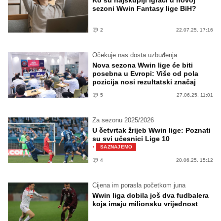
Ko su najskuplji igrači u novoj
sezoni Wwin Fantasy lige BiH?
2
22.07.25. 17:16
Očekuje nas dosta uzbuđenja
Nova sezona Wwin lige će biti
posebna u Evropi: Više od pola
pozicija nosi rezultatski značaj
5
27.06.25. 11:01
Za sezonu 2025/2026
U četvrtak žrijeb Wwin lige: Poznati
su svi učesnici Lige 10
·
SAZNAJEMO
4
20.06.25. 15:12
Cijena im porasla početkom juna
Wwin liga dobila još dva fudbalera
koja imaju milionsku vrijednost