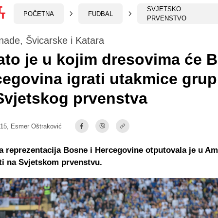
SVJETSKO
POČETNA
FUDBAL
PRVENSTVO
nade, Švicarske i Katara
to je u kojim dresovima će 
cegovina igrati utakmice gru
Svjetskog prvenstva
:15,
Esmer Oštraković
reprezentacija Bosne i Hercegovine otputovala je u Am
ti na Svjetskom prvenstvu.