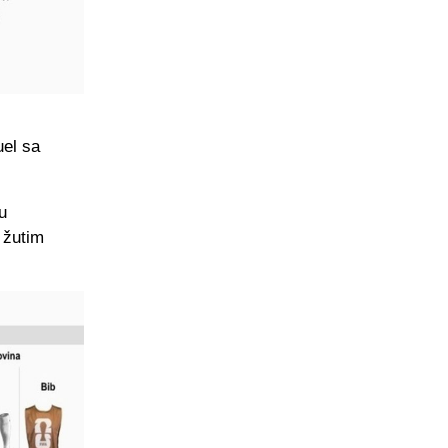
uel sa
u
a žutim