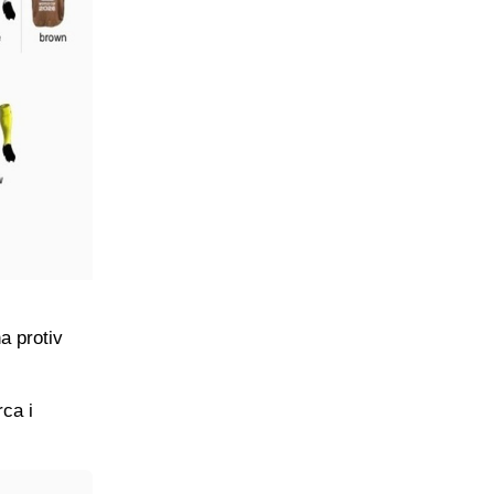
a protiv
rca i