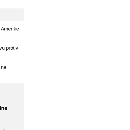
u Amerike
vu protiv
 na
ine