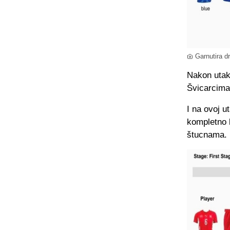
Garnutira d
Nakon utak
Švicarcima
I na ovoj u
kompletno b
štucnama.