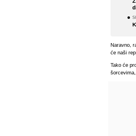
Z
d
Sl
K
Naravno, r
će naši rep
Tako će pro
šorcevima, 