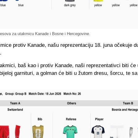
resova za utakmicu Kanade i Bosne i Hercegovine.
mice protiv Kanade, našu reprezentaciju 18. juna očekuje d
.
takmici, baš kao i protiv Kanade, naši reprezentativci biti će 
ijeloj garnituri, a golman će biti u žutom dresu, šorcu, te s