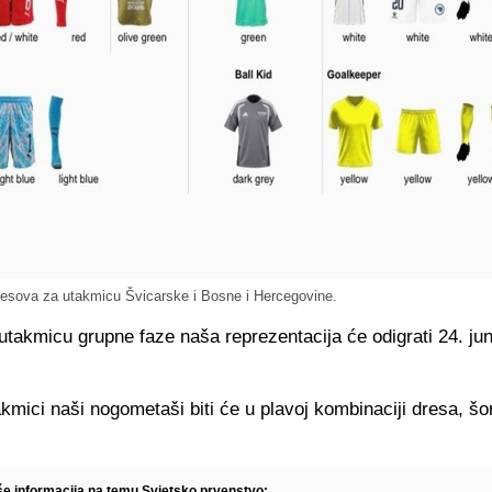
resova za utakmicu Švicarske i Bosne i Hercegovine.
utakmicu grupne faze naša reprezentacija će odigrati 24. jun
kmici naši nogometaši biti će u plavoj kombinaciji dresa, šo
iše informacija na temu Svjetsko prvenstvo: