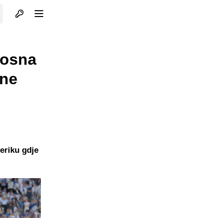
Otvori profil
Otvori meni
Bosna
pne
eriku gdje