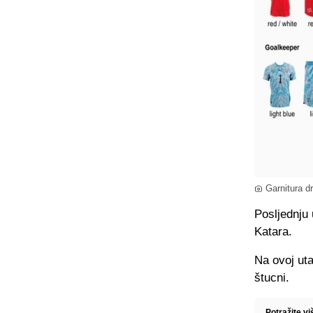
Garnitura d
Posljednju 
Katara.
Na ovoj uta
štucni.
Potražite v