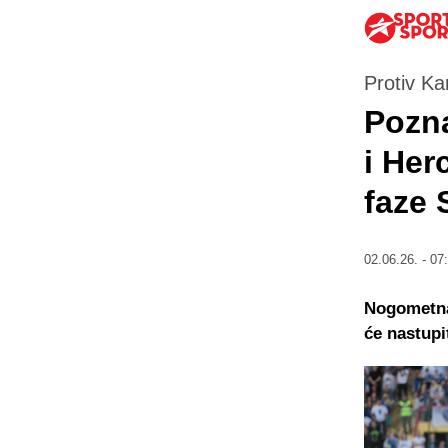
Protiv Ka
Pozna
i Her
faze 
02.06.26. - 07
Nogometna 
će nastupi