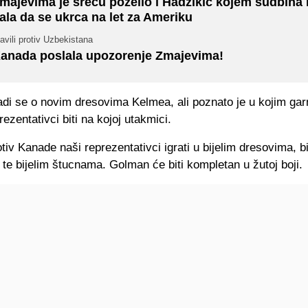
majevima je sreću poželio i Hadžikić kojem sudbina 
ala da se ukrca na let za Ameriku
avili protiv Uzbekistana
anada poslala upozorenje Zmajevima!
adi se o novim dresovima Kelmea, ali poznato je u kojim ga
rezentativci biti na kojoj utakmici.
tiv Kanade naši reprezentativci igrati u bijelim dresovima, bi
te bijelim štucnama. Golman će biti kompletan u žutoj boji.