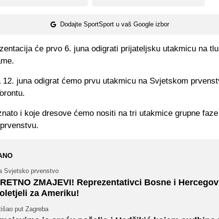
Dodajte SportSport u vaš Google izbor
entacija će prvo 6. juna odigrati prijateljsku utakmicu na tl
ame.
 12. juna odigrat ćemo prvu utakmicu na Svjetskom prvenst
orontu.
nato i koje dresove ćemo nositi na tri utakmice grupne faze
prvenstvu.
ANO
a Svjetsko prvenstvo
RETNO ZMAJEVI! Reprezentativci Bosne i Hercegov
oletjeli za Ameriku!
tišao put Zagreba