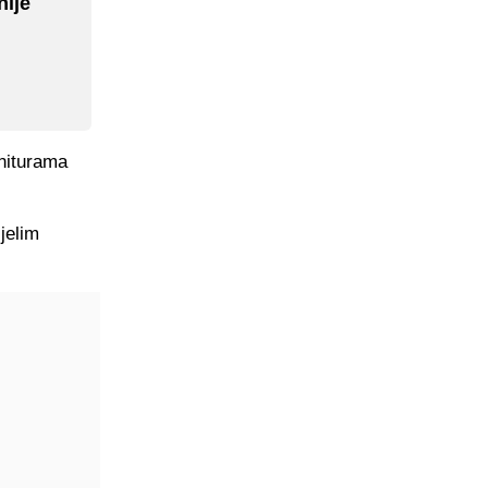
nije
rniturama
jelim