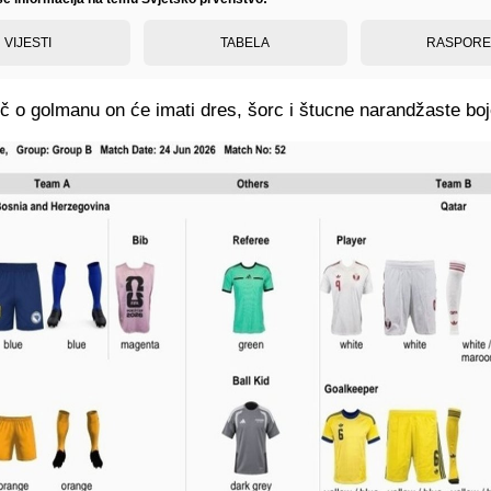
VIJESTI
TABELA
RASPOR
eč o golmanu on će imati dres, šorc i štucne narandžaste boj