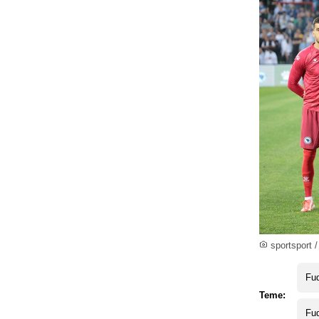
sportsport /
Fud
Teme:
Fud