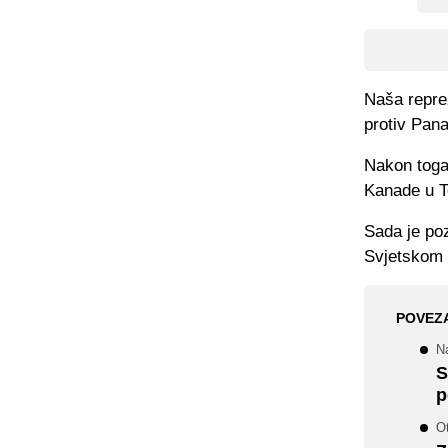
Naša reprez
protiv Pan
Nakon toga
Kanade u T
Sada je poz
Svjetskom 
POVEZ
N
S
p
O