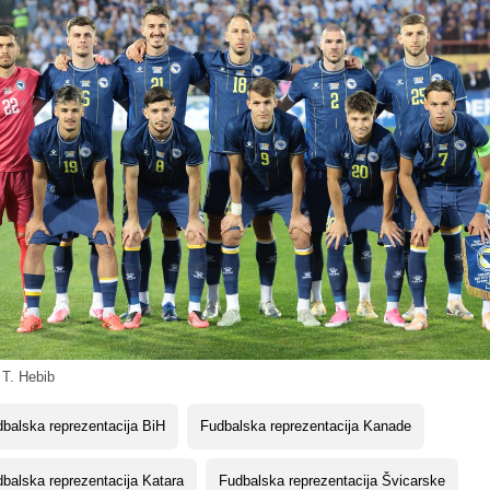
 T. Hebib
balska reprezentacija BiH
Fudbalska reprezentacija Kanade
balska reprezentacija Katara
Fudbalska reprezentacija Švicarske