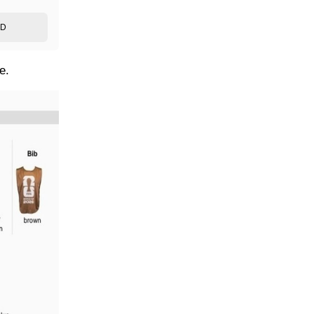
ED
e.