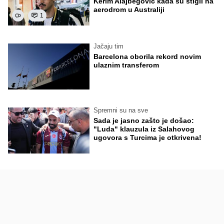
Kerim Alajbegović kada su stigli na
aerodrom u Australiji
1
Jačaju tim
Barcelona oborila rekord novim
ulaznim transferom
Spremni su na sve
Sada je jasno zašto je došao:
"Luda" klauzula iz Salahovog
ugovora s Turcima je otkrivena!