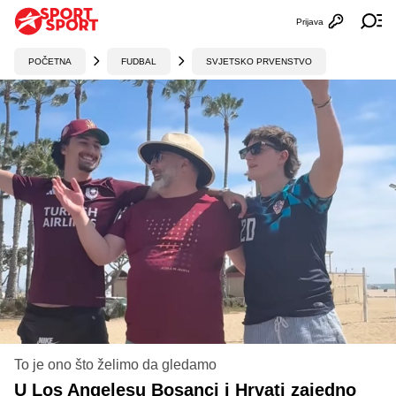
Prijava
Otvori profi
Ot
POČETNA
FUDBAL
SVJETSKO PRVENSTVO
To je ono što želimo da gledamo
U Los Angelesu Bosanci i Hrvati zajedno