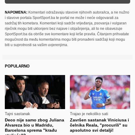
NAPOMENA:
Komentari odražavaju stavove njihovih autora/ica, a ne nužno
i stavove portala SportSport.ba te portal ne može i neće odgovarati za
sadržaj tih kometara. Komentari koji sadrže vrijeđanja, psovanja i vulgaran
riječnik mogu biti uklonjeni bez najave i objašnjenja, ali to ne obavezuje
SportSport.ba da obriše sve komentare koji krše pravila. Čitanjem prihvatate
mogućnost da među komentarima mogu biti pronađeni sadržaji koji mogu
biti u suprotnosti sa vašim uvjerenjima.
POPULARNO
Tajni sastanak
Trajao je nekoliko sati
Deco nije samo zbog Juliana
Završen sastanak Viniciusa i
Alvareza bio u Madridu,
čelnika Reala, "procurili" su
Barcelona sprema "krađu
apsolutno svi detalji!