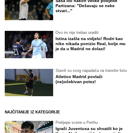
Saša Ilić nakon velike pobjede
Partizana: "Dešavaju se neke
stvari..."
Ovo im nije trebao uraditi
Istina izašla na vidjelo! Rodri kao
niko nikada ponizio Real, bolje mu
je da u Madrid ne dolazi!
Stavili su svog napadača na transfer listu
Atletico Madrid povlači
(ne)očekivan potez!
NAJČITANIJE IZ KATEGORIJE
Prelijepe scene u Perthu
Igrači Juventusa su shvatili ko je