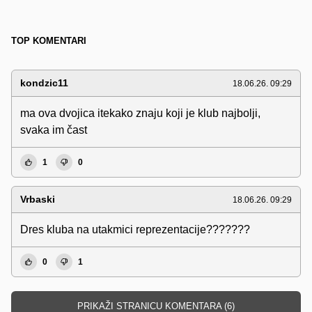
TOP KOMENTARI
kondzic11
18.06.26. 09:29
ma ova dvojica itekako znaju koji je klub najbolji,
svaka im čast
1
0
Vrbaski
18.06.26. 09:29
Dres kluba na utakmici reprezentacije???????
0
1
PRIKAŽI STRANICU KOMENTARA (6)