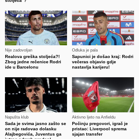
stoljeća"?
Nije zadovoljan
Odluka je pala
Realova greška stoljeća?!
Sapunici je došao kraj: Rodri
Zbog jedne rečenice Rodri
večeras objavio gdje
ide u Barcelonu
nastavlja karijeru!
Napušta klub
Aktivno ljeto na Anfieldu
Sada je svima jasno zašto se
Počinju pregovori, igrač je
on nije radovao dolasku
pristao: Liverpool sprema
Alajbegovića, Juventus ga
sjajan transfer