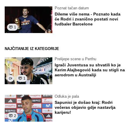
Poznat tačan datum
Dileme više nema - Poznato kada
će Rodri i zvanično postati novi
fudbaler Barcelone
1
NAJČITANIJE IZ KATEGORIJE
Prelijepe scene u Perthu
Igrači Juventusa su shvatili ko je
Kerim Alajbegović kada su stigli na
aerodrom u Australiji
1
Odluka je pala
Sapunici je došao kraj: Rodri
večeras objavio gdje nastavlja
karijeru!
2