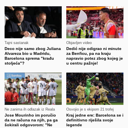
Tajni sastanak
Objavljen video
Deco nije samo zbog Juliana
Dedić nije odigrao ni minute
Alvareza bio u Madridu,
za Benficu, pa na kraju
Barcelona sprema "krađu
napravio potez zbog kojeg je
stoljeća"?
u centru pažnje!
Ne zanima ih odlazak iz Reala
Osvojio je s ekipom 21 trofej
Jose Mourinho im poručio
Kraj jedne ere: Barcelona se i
da ne računa na njih, pa ga
definitivno riješila svoje
šokirali odgovorom: "Ne
legende