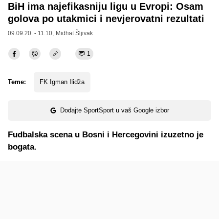
BiH ima najefikasniju ligu u Evropi: Osam
golova po utakmici i nevjerovatni rezultati
09.09.20. - 11:10,
Midhat Šljivak
1
Teme:
FK Igman Ilidža
Dodajte SportSport u vaš Google izbor
Fudbalska scena u Bosni i Hercegovini izuzetno je
bogata.