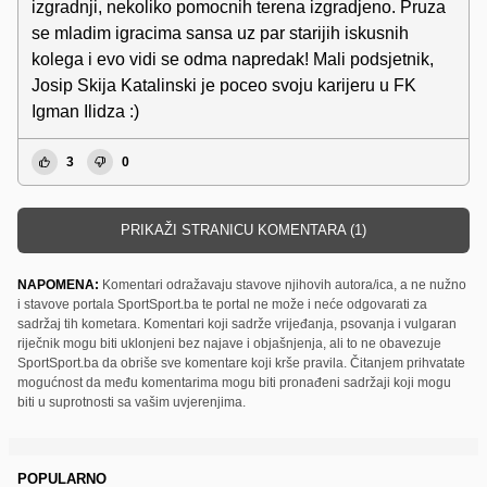
izgradnji, nekoliko pomocnih terena izgradjeno. Pruza
se mladim igracima sansa uz par starijih iskusnih
kolega i evo vidi se odma napredak! Mali podsjetnik,
Josip Skija Katalinski je poceo svoju karijeru u FK
Igman Ilidza :)
3
0
PRIKAŽI STRANICU KOMENTARA (1)
NAPOMENA:
Komentari odražavaju stavove njihovih autora/ica, a ne nužno
i stavove portala SportSport.ba te portal ne može i neće odgovarati za
sadržaj tih kometara. Komentari koji sadrže vrijeđanja, psovanja i vulgaran
riječnik mogu biti uklonjeni bez najave i objašnjenja, ali to ne obavezuje
SportSport.ba da obriše sve komentare koji krše pravila. Čitanjem prihvatate
mogućnost da među komentarima mogu biti pronađeni sadržaji koji mogu
biti u suprotnosti sa vašim uvjerenjima.
POPULARNO