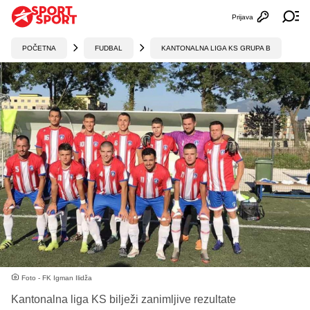
Prijava
Otvori profi
Ot
POČETNA
FUDBAL
KANTONALNA LIGA KS GRUPA B
Foto - FK Igman Ilidža
Kantonalna liga KS bilježi zanimljive rezultate