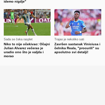
idemo nigdje"
Sada se čeka rasplet
Trajao je nekoliko sati
Niko to nije očekivao: Očajni
Završen sastanak Viniciusa i
Julian Alvarez večeras je
čelnika Reala, "procurili" su
uradio ono što je valjda i
apsolutno svi detalji!
morao