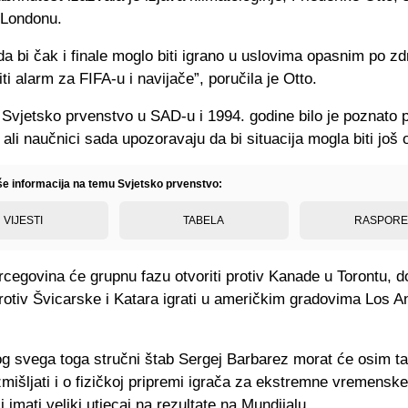
 Londonu.
da bi čak i finale moglo biti igrano u uslovima opasnim po zd
iti alarm za FIFA-u i navijače”, poručila je Otto.
 Svjetsko prvenstvo u SAD-u i 1994. godine bilo je poznato 
ali naučnici sada upozoravaju da bi situacija mogla biti još oz
iše informacija na temu Svjetsko prvenstvo:
VIJESTI
TABELA
RASPOR
cegovina će grupnu fazu otvoriti protiv Kanade u Torontu, d
otiv Švicarske i Katara igrati u američkim gradovima Los A
g svega toga stručni štab Sergej Barbarez morat će osim ta
zmišljati i o fizičkoj pripremi igrača za ekstremne vremensk
i imati veliki utjecaj na rezultate na Mundijalu.