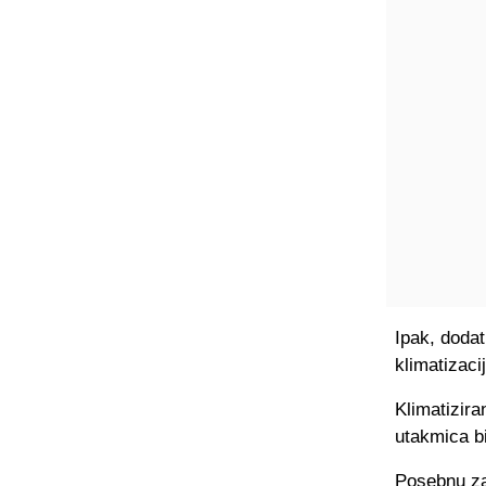
Ipak, dodat
klimatizacij
Klimatizira
utakmica bi
Posebnu zab