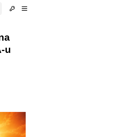
Otvori profil
Otvori meni
 na
A-u