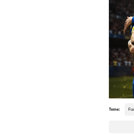
Teme:
Fud