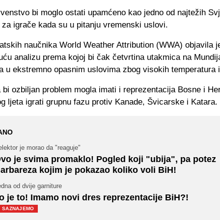
rvenstvo bi moglo ostati upamćeno kao jedno od najtežih Svj
za igrače kada su u pitanju vremenski uslovi.
atskih naučnika World Weather Attribution (WWA) objavila j
uću analizu prema kojoj bi čak četvrtina utakmica na Mundij
ana u ekstremno opasnim uslovima zbog visokih temperatura i
 bi ozbiljan problem mogla imati i reprezentacija Bosne i He
g ljeta igrati grupnu fazu protiv Kanade, Švicarske i Katara.
ANO
lektor je morao da "reaguje"
vo je svima promaklo! Pogled koji "ubija", pa potez
arbareza kojim je pokazao koliko voli BiH!
dna od dvije garniture
o je to! Imamo novi dres reprezentacije BiH?!
SAZNAJEMO