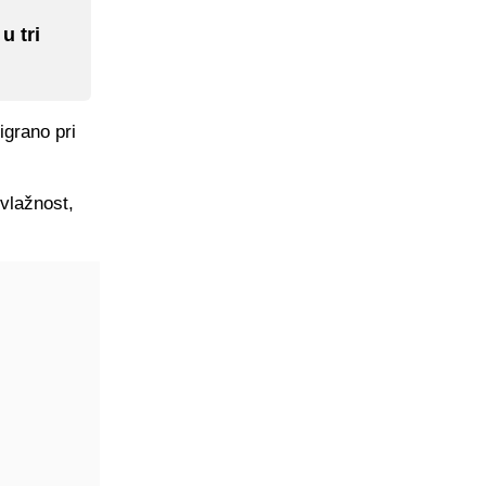
u tri
igrano pri
vlažnost,