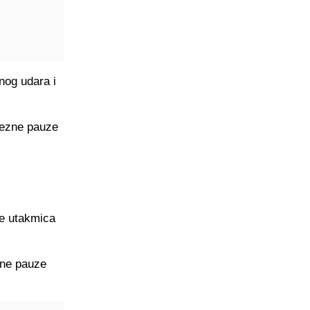
nog udara i
vezne pauze
je utakmica
zne pauze