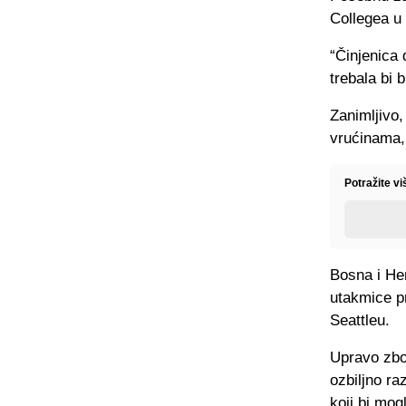
Collegea u
“Činjenica 
trebala bi b
Zanimljivo,
vrućinama, 
Potražite v
Bosna i Her
utakmice pr
Seattleu.
Upravo zbo
ozbiljno ra
koji bi mogl