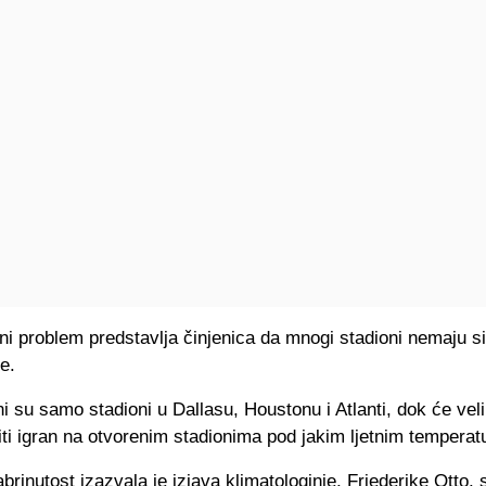
ni problem predstavlja činjenica da mnogi stadioni nemaju s
e.
ni su samo stadioni u Dallasu, Houstonu i Atlanti, dok će veli
ti igran na otvorenim stadionima pod jakim ljetnim tempera
rinutost izazvala je izjava klimatologinje, Friederike Otto, 