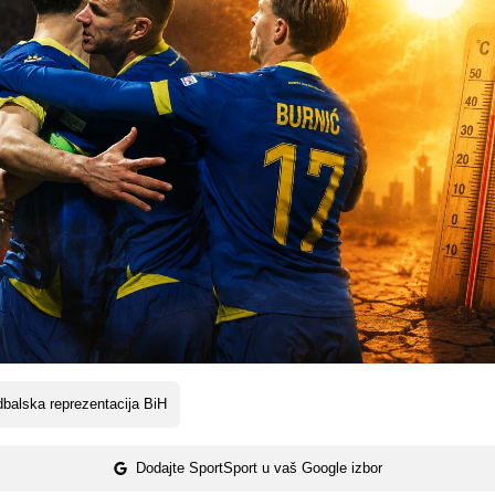
balska reprezentacija BiH
Dodajte SportSport u vaš Google izbor