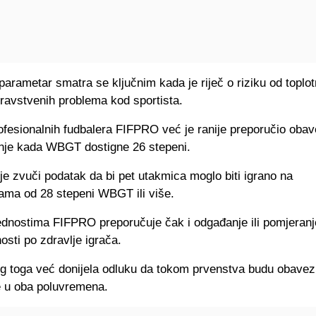
parametar smatra se ključnim kada je riječ o riziku od toplot
dravstvenih problema kod sportista.
rofesionalnih fudbalera FIFPRO već je ranije preporučio oba
nje kada WBGT dostigne 26 stepeni.
ije zvuči podatak da bi pet utakmica moglo biti igrano na
ama od 28 stepeni WBGT ili više.
jednostima FIFPRO preporučuje čak i odgađanje ili pomjeran
sti po zdravlje igrača.
og toga već donijela odluku da tokom prvenstva budu obave
e u oba poluvremena.