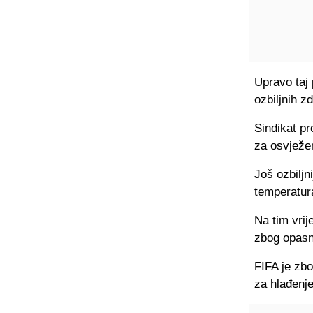
Upravo taj 
ozbiljnih z
Sindikat p
za osvježe
Još ozbiljn
temperatur
Na tim vri
zbog opasno
FIFA je zb
za hlađenj