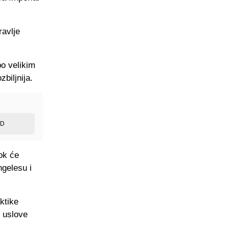
ravlje
po velikim
biljnija.
ED
ok će
ngelesu i
ktike
e uslove