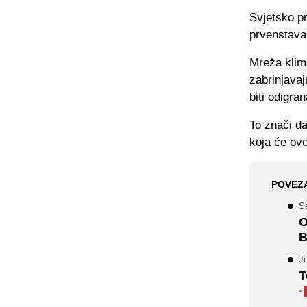
Svjetsko p
prvenstava 
Mreža klim
zabrinjavaj
biti odigr
To znači da
koja će ovo
POVEZ
Se
O
B
Je
T
·