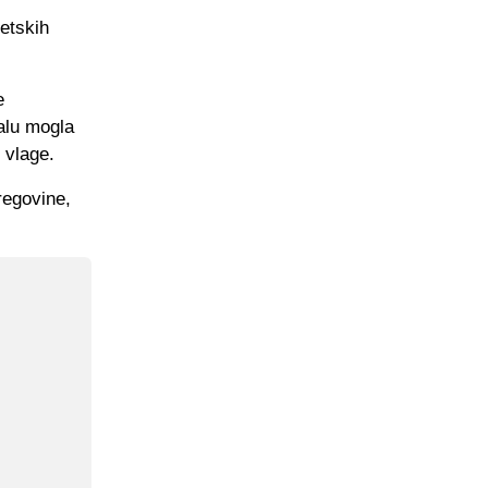
etskih
e
alu mogla
 vlage.
regovine,