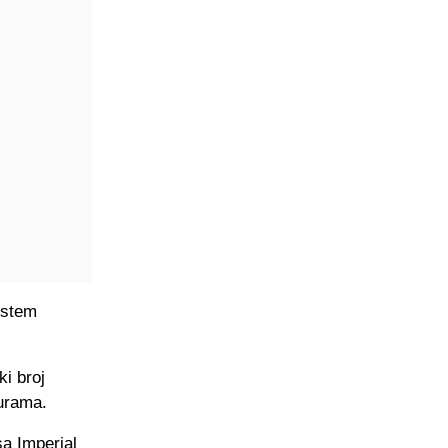
istem
ki broj
turama.
sa Imperial