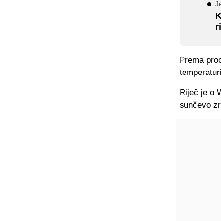
J
K
r
Prema procj
temperatur
Riječ je o
sunčevo zra