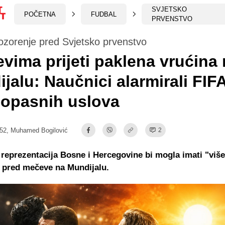
SVJETSKO
POČETNA
FUDBAL
PRVENSTVO
ozorenje pred Svjetsko prvenstvo
vima prijeti paklena vrućina
jalu: Naučnici alarmirali FIF
 opasnih uslova
:52,
Muhamed Bogilović
2
reprezentacija Bosne i Hercegovine bi mogla imati "više
 pred mečeve na Mundijalu.