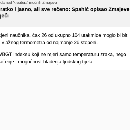
eda nod 'kreatora' moćnih Zmajeva
ratko i jasno, ali sve rečeno: Spahić opisao Zmajeve 
iječi
eni naučnika, čak 26 od ukupno 104 utakmice moglo bi biti 
i vlažnog termometra od najmanje 26 stepeni.
 WBGT indeksu koji ne mjeri samo temperaturu zraka, nego i 
čenje i mogućnost hlađenja ljudskog tijela.