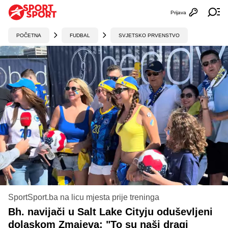
Prijava
Otvori profi
Ot
POČETNA
FUDBAL
SVJETSKO PRVENSTVO
SportSport.ba na licu mjesta prije treninga
Bh. navijači u Salt Lake Cityju oduševljeni
dolaskom Zmajeva: "To su naši dragi