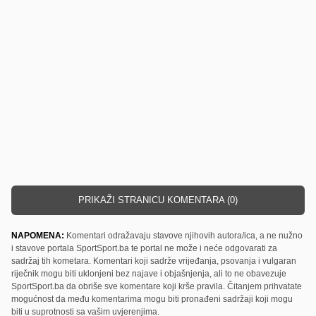
PRIKAŽI STRANICU KOMENTARA (0)
NAPOMENA:
Komentari odražavaju stavove njihovih autora/ica, a ne nužno
i stavove portala SportSport.ba te portal ne može i neće odgovarati za
sadržaj tih kometara. Komentari koji sadrže vrijeđanja, psovanja i vulgaran
riječnik mogu biti uklonjeni bez najave i objašnjenja, ali to ne obavezuje
SportSport.ba da obriše sve komentare koji krše pravila. Čitanjem prihvatate
mogućnost da među komentarima mogu biti pronađeni sadržaji koji mogu
biti u suprotnosti sa vašim uvjerenjima.