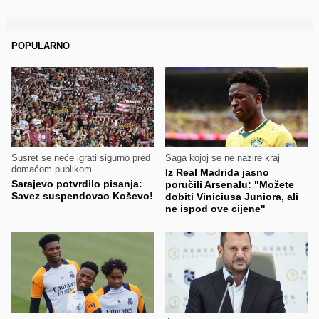
POPULARNO
Susret se neće igrati sigurno pred
Saga kojoj se ne nazire kraj
domaćom publikom
Iz Real Madrida jasno
Sarajevo potvrdilo pisanja:
poručili Arsenalu: "Možete
Savez suspendovao Koševo!
dobiti Viniciusa Juniora, ali
ne ispod ove cijene"