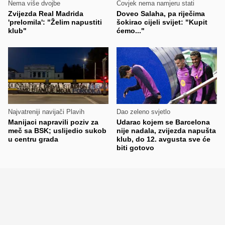
Nema više dvojbe
Čovjek nema namjeru stati
Zvijezda Real Madrida
Doveo Salaha, pa riječima
'prelomila': "Želim napustiti
šokirao cijeli svijet: "Kupit
klub"
ćemo..."
Najvatreniji navijači Plavih
Dao zeleno svjetlo
Manijaci napravili poziv za
Udarac kojem se Barcelona
meč sa BSK; uslijedio sukob
nije nadala, zvijezda napušta
u centru grada
klub, do 12. avgusta sve će
biti gotovo