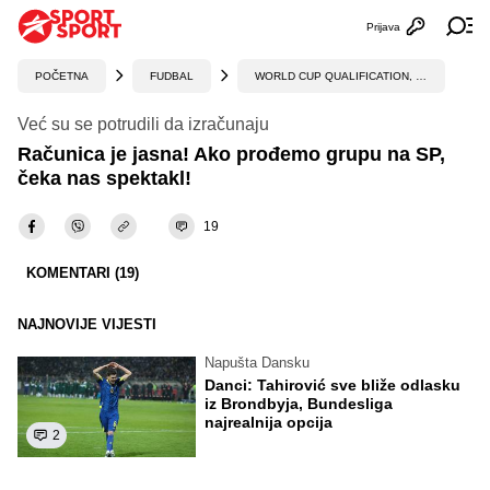
Prijava
Otvori profi
Ot
POČETNA
FUDBAL
WORLD CUP QUALIFICATION, UEFA
Već su se potrudili da izračunaju
Računica je jasna! Ako prođemo grupu na SP,
čeka nas spektakl!
19
KOMENTARI (19)
NAJNOVIJE VIJESTI
Napušta Dansku
Danci: Tahirović sve bliže odlasku
iz Brondbyja, Bundesliga
najrealnija opcija
2