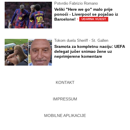
Potvrdio Fabrizio Romano
Veliki "Here we go" malo prije
ponoći - Liverpool se pojačao iz
·
Barcelone!
UDARNA VIJEST
Tokom duela Sheriff - St. Gallen
Sramota za kompletnu naciju: UEFA
delegat jučer snimao žene uz
neprimjerene komentare
KONTAKT
IMPRESSUM
MOBILNE APLIKACIJE