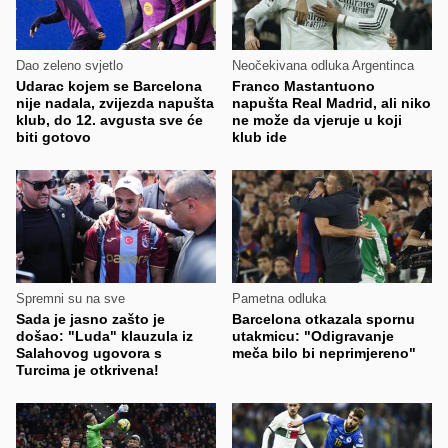
Dao zeleno svjetlo
Neočekivana odluka Argentinca
Udarac kojem se Barcelona
Franco Mastantuono
nije nadala, zvijezda napušta
napušta Real Madrid, ali niko
klub, do 12. avgusta sve će
ne može da vjeruje u koji
biti gotovo
klub ide
Spremni su na sve
Pametna odluka
Sada je jasno zašto je
Barcelona otkazala spornu
došao: "Luda" klauzula iz
utakmicu: "Odigravanje
Salahovog ugovora s
meča bilo bi neprimjereno"
Turcima je otkrivena!