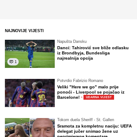
NAJNOVIJE VIJESTI
Napušta Dansku
Danci: Tahirović sve bliže odlasku
iz Brondbyja, Bundesliga
najrealnija opcija
1
Potvrdio Fabrizio Romano
Veliki "Here we go" malo prije
ponoći - Liverpool se pojačao iz
·
Barcelone!
UDARNA VIJEST
Tokom duela Sheriff - St. Gallen
Sramota za kompletnu naciju: UEFA
delegat jučer snimao žene uz
neprimjerene komentare