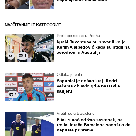
NAJČITANIJE IZ KATEGORIJE
Prelijepe scene u Perthu
Igrači Juventusa su shvatili ko je
Kerim Alajbegović kada su stigli na
aerodrom u Australiji
1
Odluka je pala
Sapunici je došao kraj: Rodri
večeras objavio gdje nastavlja
karijeru!
2
Vratili se u Barcelonu
Flick sinoć održao sastanak, pa
trojici igrača Barcelone saopštio da
napuste pripreme