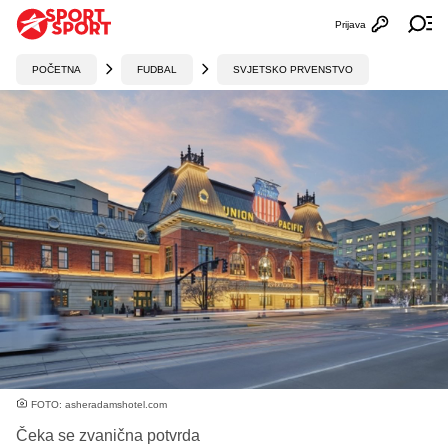
Prijava
Otvori profi
Ot
POČETNA
FUDBAL
SVJETSKO PRVENSTVO
FOTO: asheradamshotel.com
Čeka se zvanična potvrda