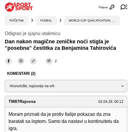
Prijava
Otvori profi
Ot
POČETNA
FUDBAL
WORLD CUP QUALIFICATION, UEFA
Odigrao je sjajnu utakmicu
Dan nakon magične zeničke noći stigla je
"posebna" čestitka za Benjamina Tahirovića
2
KOMENTARI (2)
Sortiraj
TM87Rajvosa
02.04.26. 00:12
Moram priznati da je protiv Italije pokazao da zna
baratati sa loptom. Samo da nastavi u kontinuitetu da
igra.