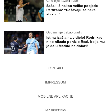
Crno-bijeli razbili Tobol
Saša Ilić nakon velike pobjede
Partizana: "Dešavaju se neke
stvari..."
Ovo im nije trebao uraditi
Istina izašla na vidjelo! Rodri kao
niko nikada ponizio Real, bolje mu
je da u Madrid ne dolazi!
KONTAKT
IMPRESSUM
MOBILNE APLIKACIJE
MARKETING