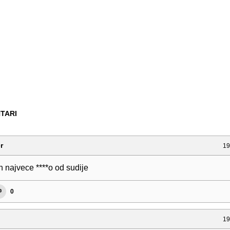
TARI
r
19
 najvece ****o od sudije
0
19