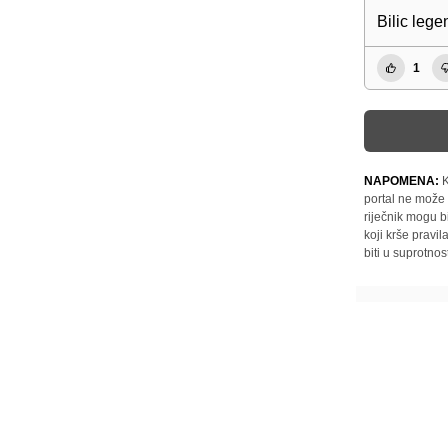
Bilic leg
1
NAPOMENA:
K
portal ne može 
riječnik mogu b
koji krše pravi
biti u suprotnos