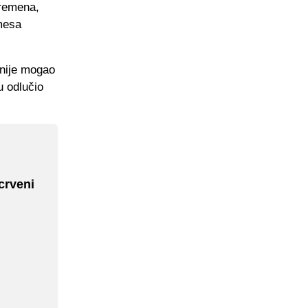
vremena,
amesa
 nije mogao
u odlučio
crveni