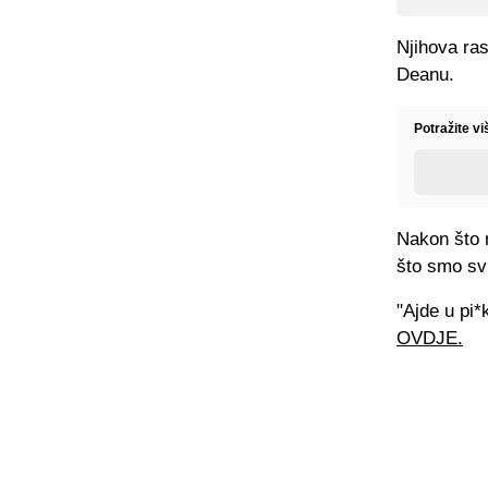
Njihova ras
Deanu.
Potražite v
Nakon što 
što smo svi
"Ajde u pi*
OVDJE.