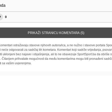
enda
0
PRIKAŽI STRANICU KOMENTARA (5)
omentari odražavaju stavove njihovih autora/ica, a ne nužno i stavove portala Spor
i neće odgovarati za sadržaj tih kometara. Komentari koji sadrže vrijeđanja, psovan
iti uklonjeni bez najave i objašnjenja, ali to ne obavezuje SportSport.ba da obriše
la. Čitanjem prihvatate mogućnost da među komentarima mogu biti pronađeni sadrža
ti sa vašim uvjerenjima.