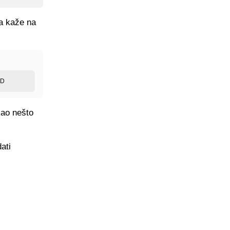
da kaže na
ED
kao nešto
ati