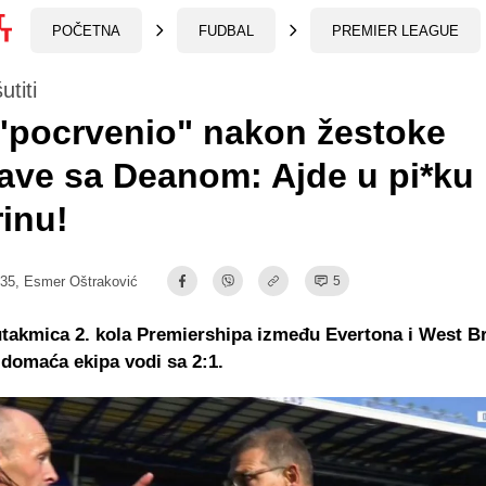
POČETNA
FUDBAL
PREMIER LEAGUE
utiti
 "pocrvenio" nakon žestoke
ave sa Deanom: Ajde u pi*ku
inu!
:35,
Esmer Oštraković
5
utakmica 2. kola Premiershipa između Evertona i West 
 domaća ekipa vodi sa 2:1.