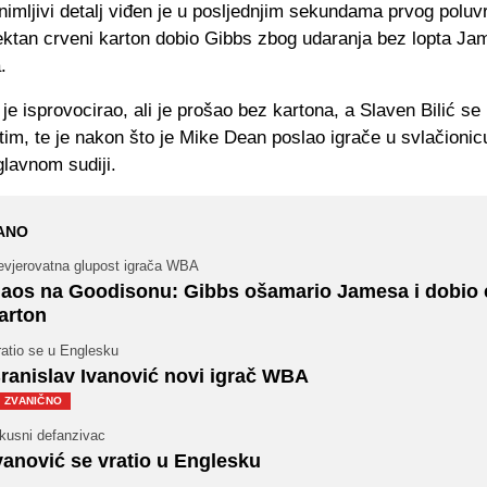
nimljivi detalj viđen je u posljednjim sekundama prvog polu
rektan crveni karton dobio Gibbs zbog udaranja bez lopta J
.
e isprovocirao, ali je prošao bez kartona, a Slaven Bilić se
 tim, te je nakon što je Mike Dean poslao igrače u svlačionic
 glavnom sudiji.
ANO
evjerovatna glupost igrača WBA
aos na Goodisonu: Gibbs ošamario Jamesa i dobio 
arton
ratio se u Englesku
ranislav Ivanović novi igrač WBA
ZVANIČNO
skusni defanzivac
vanović se vratio u Englesku