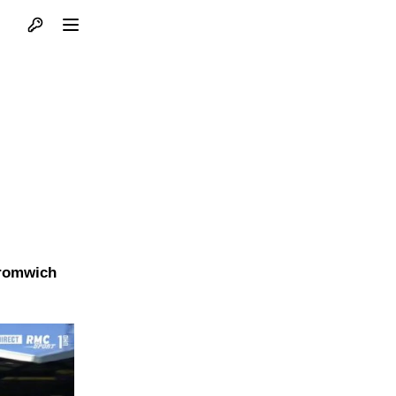
Otvori profil
Otvori meni
Bromwich