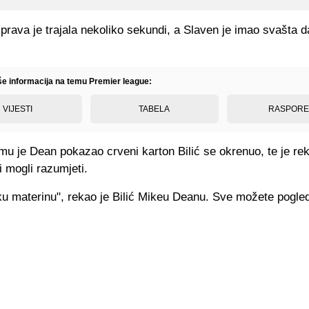
prava je trajala nekoliko sekundi, a Slaven je imao svašta 
iše informacija na temu Premier league:
VIJESTI
TABELA
RASPOR
mu je Dean pokazao crveni karton Bilić se okrenuo, te je re
 mogli razumjeti.
ku materinu", rekao je Bilić Mikeu Deanu. Sve možete pogled