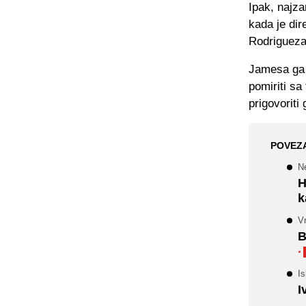
Ipak, najza
kada je di
Rodrigueza
Jamesa ga j
pomiriti sa
prigovoriti
POVEZ
N
H
k
V
B
·
I
I