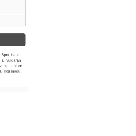
tSport.ba te
ja i vulgaran
 sve komentare
ji koji mogu