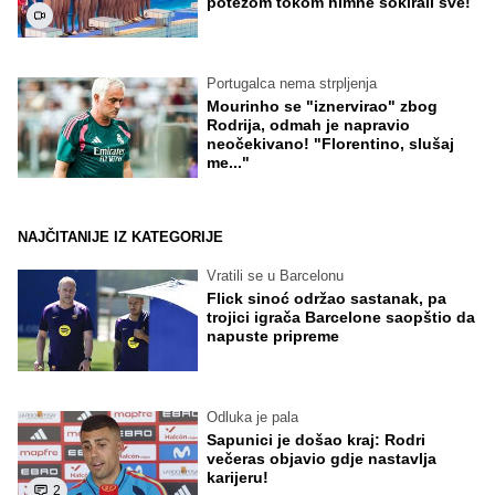
potezom tokom himne šokirali sve!
Portugalca nema strpljenja
Mourinho se "iznervirao" zbog
Rodrija, odmah je napravio
neočekivano! "Florentino, slušaj
me..."
NAJČITANIJE IZ KATEGORIJE
Vratili se u Barcelonu
Flick sinoć održao sastanak, pa
trojici igrača Barcelone saopštio da
napuste pripreme
Odluka je pala
Sapunici je došao kraj: Rodri
večeras objavio gdje nastavlja
karijeru!
2