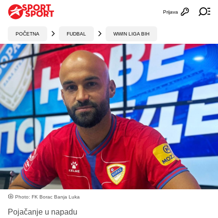
Prijava
Otvori profi
Ot
POČETNA
FUDBAL
WWIN LIGA BIH
Photo: FK Borac Banja Luka
Pojačanje u napadu