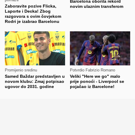
Barcelona oborila rekord
Zaboravite pozive Flicka,
novim ulaznim transferom
Laporte i Decka! Zbog
razgovora s ovim čovjekom
Rodri je izabrao Barcelonu
Promijenio sredinu
Potvrdio Fabrizio Romano
Samed Baždar predstavljen u
Veliki "Here we go" malo
novom klubu: Zmaj potpisao
prije ponoći - Liverpool se
ugovor do 2031. godine
pojačao iz Barcelone!