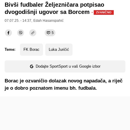
Bivši fudbaler Željezničara potpisao
dvogodišnji ugovor sa Borcem
·
ZVANIČNO
07.07.25. - 14:37,
Edah Hasanspahić
5
Teme:
FK Borac
Luka Juričić
Dodajte SportSport u vaš Google izbor
Borac je ozvaničio dolazak novog napadača, a riječ
je o dobro poznatom imenu bh. fudbala.