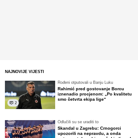
NAJNOVIJE VIJESTI
Rođeni otputovali u Banju Luku
Rahimić pred gostovanje Borcu
iznenadio procjenom: „Po kvalitetu
smo četvrta ekipa lige“
2
Odlučili su se uraditi to
Skandal u Zagrebu: Crnogorci
upozorili na nepravdu, a onda