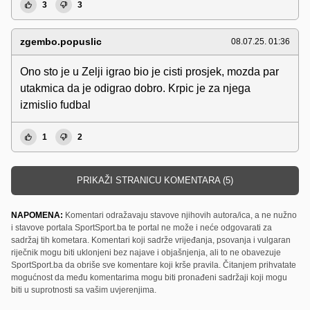
3
3
zgembo.popuslic
08.07.25. 01:36
Ono sto je u Zelji igrao bio je cisti prosjek, mozda par
utakmica da je odigrao dobro. Krpic je za njega
izmislio fudbal
1
2
PRIKAŽI STRANICU KOMENTARA (5)
NAPOMENA:
Komentari odražavaju stavove njihovih autora/ica, a ne nužno
i stavove portala SportSport.ba te portal ne može i neće odgovarati za
sadržaj tih kometara. Komentari koji sadrže vrijeđanja, psovanja i vulgaran
riječnik mogu biti uklonjeni bez najave i objašnjenja, ali to ne obavezuje
SportSport.ba da obriše sve komentare koji krše pravila. Čitanjem prihvatate
mogućnost da među komentarima mogu biti pronađeni sadržaji koji mogu
biti u suprotnosti sa vašim uvjerenjima.