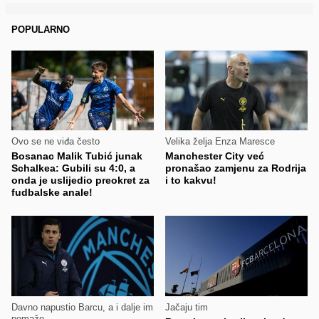
POPULARNO
Ovo se ne viđa često
Velika želja Enza Maresce
Bosanac Malik Tubić junak
Manchester City već
Schalkea: Gubili su 4:0, a
pronašao zamjenu za Rodrija
onda je uslijedio preokret za
i to kakvu!
fudbalske anale!
Davno napustio Barcu, a i dalje im
Jačaju tim
pomaže