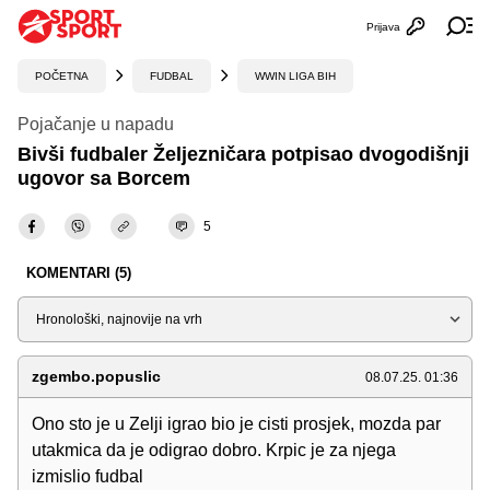
Prijava
Otvori profi
Ot
POČETNA
FUDBAL
WWIN LIGA BIH
Pojačanje u napadu
Bivši fudbaler Željezničara potpisao dvogodišnji
ugovor sa Borcem
5
KOMENTARI (5)
Sortiraj
zgembo.popuslic
08.07.25. 01:36
Ono sto je u Zelji igrao bio je cisti prosjek, mozda par
utakmica da je odigrao dobro. Krpic je za njega
izmislio fudbal