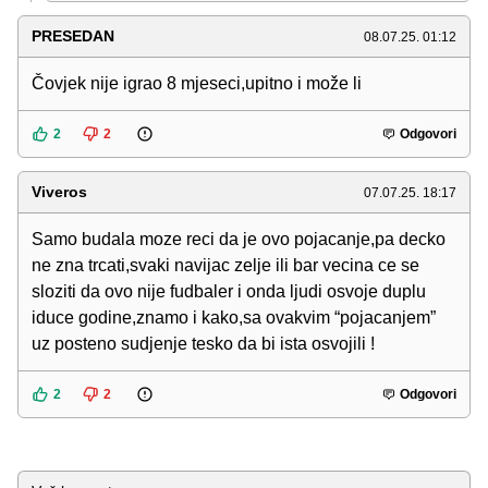
PRESEDAN
08.07.25. 01:12
Čovjek nije igrao 8 mjeseci,upitno i može li
2
2
Odgovori
Viveros
07.07.25. 18:17
Samo budala moze reci da je ovo pojacanje,pa decko
ne zna trcati,svaki navijac zelje ili bar vecina ce se
sloziti da ovo nije fudbaler i onda ljudi osvoje duplu
iduce godine,znamo i kako,sa ovakvim “pojacanjem”
uz posteno sudjenje tesko da bi ista osvojili !
2
2
Odgovori
Komentar