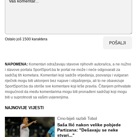
Ostalo još
1500
karaktera
POŠALJI
NAPOMENA:
Komentari odražavaju stavove njihovih autora/ica, a ne nužno
i stavove portala SportSport.ba te portal ne može i neće odgovarati za
sadržaj tih kometara. Komentari koji sadrže vrijeđanja, psovanja i vulgaran
riječnik mogu biti uklonjeni bez najave i objašnjenja, ali to ne obavezuje
SportSport.ba da obriše sve komentare koji krše pravila. Čitanjem prihvatate
mogućnost da među komentarima mogu biti pronađeni sadržaji koji mogu
biti u suprotnosti sa vašim uvjerenjima.
NAJNOVIJE VIJESTI
Crno-bijeli razbili Tobol
Saša Ilić nakon velike pobjede
Partizana: "Dešavaju se neke
stvari..."