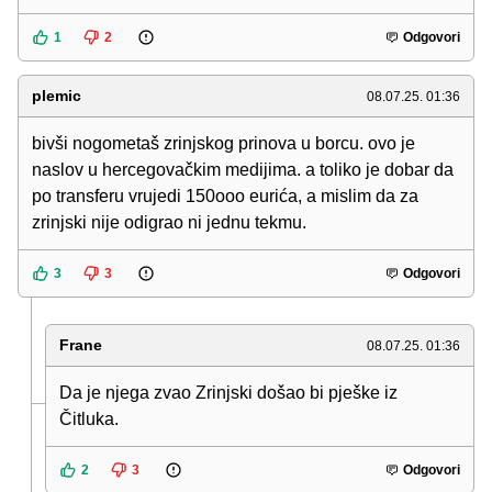
1
2
Odgovori
plemic
08.07.25. 01:36
bivši nogometaš zrinjskog prinova u borcu. ovo je
naslov u hercegovačkim medijima. a toliko je dobar da
po transferu vrujedi 150ooo eurića, a mislim da za
zrinjski nije odigrao ni jednu tekmu.
3
3
Odgovori
Frane
08.07.25. 01:36
Da je njega zvao Zrinjski došao bi pješke iz
Čitluka.
2
3
Odgovori