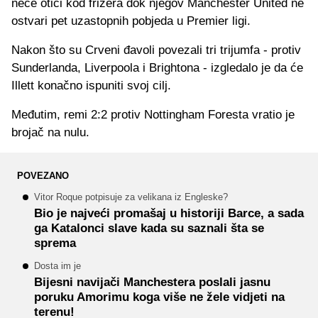
neće otići kod frizera dok njegov Manchester United ne
ostvari pet uzastopnih pobjeda u Premier ligi.
Nakon što su Crveni đavoli povezali tri trijumfa - protiv
Sunderlanda, Liverpoola i Brightona - izgledalo je da će
Illett konačno ispuniti svoj cilj.
Međutim, remi 2:2 protiv Nottingham Foresta vratio je
brojač na nulu.
POVEZANO
Vitor Roque potpisuje za velikana iz Engleske?
Bio je najveći promašaj u historiji Barce, a sada
ga Katalonci slave kada su saznali šta se
sprema
Dosta im je
Bijesni navijači Manchestera poslali jasnu
poruku Amorimu koga više ne žele vidjeti na
terenu!