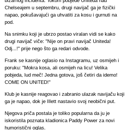
bizarnog incidenta. Tokom pobjede Uniteda nad
Chelseajem u septembru, drugi navijač ga je fizički
napao, pokušavajući ga uhvatiti za kosu i gurnuti na
pod.
Na snimku koji je ubrzo postao viralan vidi se kako
drugi navijač viče: "Nije on pravi navijač Uniteda!
Odj...!" prije nego što ga redari odvode.
Frank se kasnije oglasio na Instagramu, uz osmijeh i
poruku: "Mokra kosa, ali osmijeh na licu! Velika
pobjeda, lud meč! Jedna gotova, još četiri da idemo!
COME ON UNITED!"
Klub je kasnije reagovao i zabranio ulazak navijaču koji
ga je napao, dok je Illett nastavio svoj neobični put.
Njegova priča postala je toliko popularna da ju je
iskoristila poznata kladionica Paddy Power za novi
humoristični oglas.