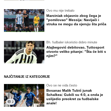
Ovo mu nije trebalo
Marciniak objasnio zbog čega je
"pomilovao" Messija: Navijači i
struka ne mogu da vjeruju šta priča
Bh. fudbaler iskoristio dobro minute
Alajbegović debitovao, Tuttosport
otvorio veliko pitanje: "Šta će biti s
njim?"
NAJČITANIJE IZ KATEGORIJE
Ovo se ne viđa često
Bosanac Malik Tubić junak
Schalkea: Gubili su 4:0, a onda je
uslijedio preokret za fudbalske
2
anale!