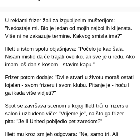
U reklami frizer žali za izgubljenim mušterijom:
"Nedostaje mi. Bio je jedan od mojih najboljih klijenata.
Više ni ne zakazuje termine. Kakvog smisla ima?"
Illett u istom spotu objašnjava: "Počelo je kao šala.
Nisam mislio da će trajati ovoliko, ali sve je u redu. Ako
imam loš dan s kosom - stavim kapu."
Frizer potom dodaje: "Dvije stvari u životu moraš ostati
lojalan - svom frizeru i svom klubu. Pitanje je - hoću li
ga ikada više vidjeti?"
Spot se završava scenom u kojoj Illett trči u frizerski
salon i uzbuđeno viče: "Vrijeme je", na što ga frizer
pita: "Je li United pobijedio pet zaredom?"
Illett mu kroz smijeh odgovara: "Ne, samo tri. Ali