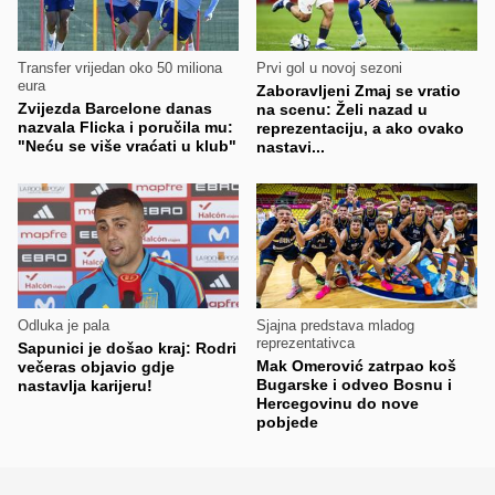
Transfer vrijedan oko 50 miliona
Prvi gol u novoj sezoni
eura
Zaboravljeni Zmaj se vratio
Zvijezda Barcelone danas
na scenu: Želi nazad u
nazvala Flicka i poručila mu:
reprezentaciju, a ako ovako
"Neću se više vraćati u klub"
nastavi...
Odluka je pala
Sjajna predstava mladog
reprezentativca
Sapunici je došao kraj: Rodri
Mak Omerović zatrpao koš
večeras objavio gdje
Bugarske i odveo Bosnu i
nastavlja karijeru!
Hercegovinu do nove
pobjede